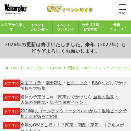
MENU
イベント
イベント
エリアから探
カテゴリ別
最新
カレンダー
ランキング
す
おすすめ
ニュース
2026年の更新は終了いたしました。来年（2027年）も
どうぞよろしくお願いします。
GW(ゴールデンウィーク)2026
関東のGW(ゴールデンウィーク)イ
ネモフィラ
・
潮干狩り
・
ピクニック
・
BBQ
などおでかけ
おすすめ
情報を大特集
連休の予定はこれ！関東おでかけなら
至福の温泉
・
おすすめ
人気の遊園地
・
親子で体験イベント
2026年のゴールデンウィークはいつから？混雑ピーク予
おすすめ
想と回避術をご紹介
今年のGWどこ行く！？関東・関西・東海エリア別スポ
おすすめ
ットガイド