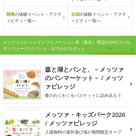
関東
の体験イベント・アクテ
全国
の体験イベント・アクテ
ィビティ一覧へ
ィビティ一覧へ
メッツァビレッジインフォメーション前（集合）周辺のGW(ゴール
デンウィーク)イベント・おでかけスポット
森と湖とパンと、－メッツァ
のパンマーケット－ / メッツ
ァビレッジ
春のわくわくをバスケットに詰め込もう
メッツァ・キッズパーク2026
/ メッツァビレッジ
入場無料の屋外遊び場が期間限定オープ