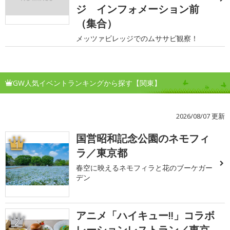
ジ インフォメーション前
（集合）
メッツァビレッジでのムササビ観察！
GW人気イベントランキングから探す【関東】
2026/08/07 更新
国営昭和記念公園のネモフィ
1
ラ／東京都
春空に映えるネモフィラと花のブーケガー
デン
アニメ「ハイキュー!!」コラボ
2
レーションレストラン／東京