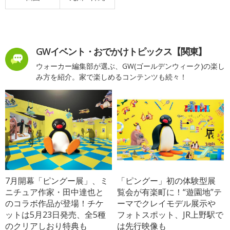
GWイベント・おでかけトピックス【関東】
ウォーカー編集部が選ぶ、GW(ゴールデンウィーク)の楽し
み方を紹介。家で楽しめるコンテンツも続々！
7月開幕「ピングー展」、ミ
「ピングー」初の体験型展
ニチュア作家・田中達也と
覧会が有楽町に！“遊園地”テ
のコラボ作品が登場！チケ
ーマでクレイモデル展示や
ットは5月23日発売、全5種
フォトスポット、JR上野駅で
のクリアしおり特典も
は先行映像も