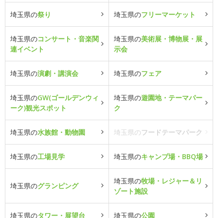
埼玉県の
祭り
埼玉県の
フリーマーケット
埼玉県の
コンサート・音楽関
埼玉県の
美術展・博物展・展
連イベント
示会
埼玉県の
演劇・講演会
埼玉県の
フェア
埼玉県の
GW(ゴールデンウィ
埼玉県の
遊園地・テーマパー
ーク)観光スポット
ク
埼玉県の
水族館・動物園
埼玉県の
フードテーマパーク
埼玉県の
工場見学
埼玉県の
キャンプ場・BBQ場
埼玉県の
牧場・レジャー＆リ
埼玉県の
グランピング
ゾート施設
埼玉県の
タワー・展望台
埼玉県の
公園