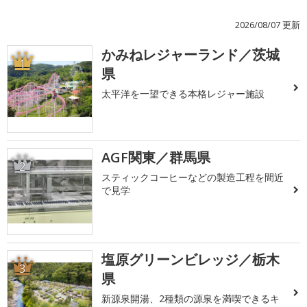
2026/08/07 更新
かみねレジャーランド／茨城
1
県
太平洋を一望できる本格レジャー施設
AGF関東／群馬県
2
スティックコーヒーなどの製造工程を間近
で見学
塩原グリーンビレッジ／栃木
3
県
新源泉開湯、2種類の源泉を満喫できるキ