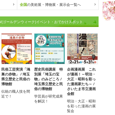
全国
の美術展・博物展・展示会一覧へ
W(ゴールデンウィーク)イベント・おでかけスポット
民俗工芸実演「鴻
歴史民俗講座 特
企画漫画展 これ
巣の赤物」 / 埼玉
別展「埼玉の宝
が漫画！～明治・
県立歴史と民俗の
物」のみどころ /
大正・昭和を彩っ
博物館
埼玉県立歴史と民
た漫画家たち～ /
俗の博物館
さいたま市立漫画
伝統の職人技を間
会館
近で！
学芸員が研究成果
を解説！
明治・大正・昭和
を彩った漫画の展
覧会