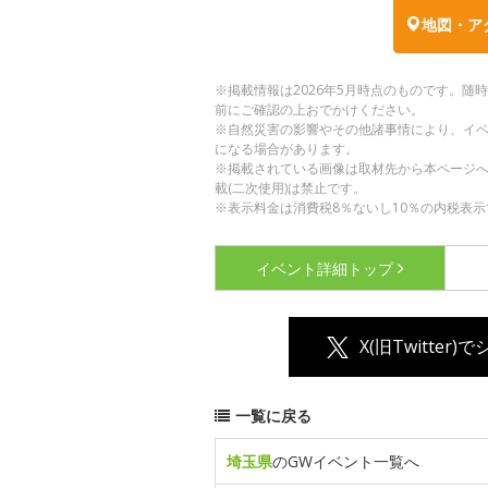
地図・ア
※掲載情報は2026年5月時点のものです。
前にご確認の上おでかけください。
※自然災害の影響やその他諸事情により、イ
になる場合があります。
※掲載されている画像は取材先から本ページ
載(二次使用)は禁止です。
※表示料金は消費税8％ないし10％の内税表示
イベント詳細
トップ
X(旧Twitter)
一覧に戻る
埼玉県
のGWイベント一覧へ