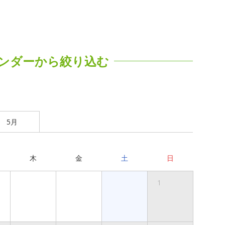
ンダーから絞り込む
5月
木
金
土
日
1