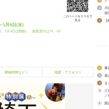
グ
1
川
2
偵
このページをスマホで
見る
【
3
～5月6日(水)
、5月4日は開館）。観覧受付は16：00
東
1
開催時間など
地図・アクセス
道
2
ま
3
三
4
／
西
5