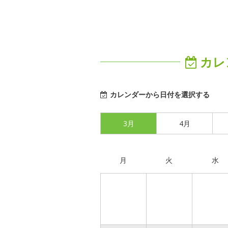
カレ
カレンダーから日付を選択する
3月
4月
月
火
水