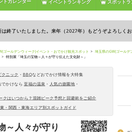
ントカレンダー
イベントランキング
スポットラ
更新は終了いたしました。来年（2027年）もどうぞよろしく
W(ゴールデンウィーク)イベント・おでかけ観光スポット
埼玉県のGW(ゴールデ
特別展「埼玉の宝物～人々が守り伝えた文化財～」
ピクニック
・
BBQ
などおでかけ情報を大特集
おでかけなら
至福の温泉
・
人気の遊園地
・
ィークはいつから？混雑ピーク予想と回避術をご紹介
関東・関西・東海エリア別スポットガイド
物～人々が守り