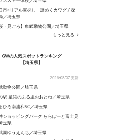
ラススキー体験／埼玉県
口市×リアル宝探し 謎めくカワグチ探
局／埼玉県
桜・見ごろ】東武動物公園／埼玉県
もっと見る
GWの人気スポットランキング
【埼玉県】
2026/08/07 更新
武動物公園／埼玉県
の駅 童謡のふる里おおとね／埼玉県
るひろ南浦和SC／埼玉県
井ショッピングパーク ららぽーと富士見
埼玉県
武園ゆうえんち／埼玉県