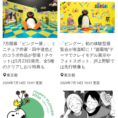
7月開幕「ピングー展」、ミ
「ピングー」初の体験型展
ニチュア作家・田中達也と
覧会が有楽町に！“遊園地”テ
のコラボ作品が登場！チケ
ーマでクレイモデル展示や
ットは5月23日発売、全5種
フォトスポット、JR上野駅で
のクリアしおり特典も
は先行映像も
東京都
東京都
2026年7月14日 10:01 更新
2026年7月14日 10:01 更新