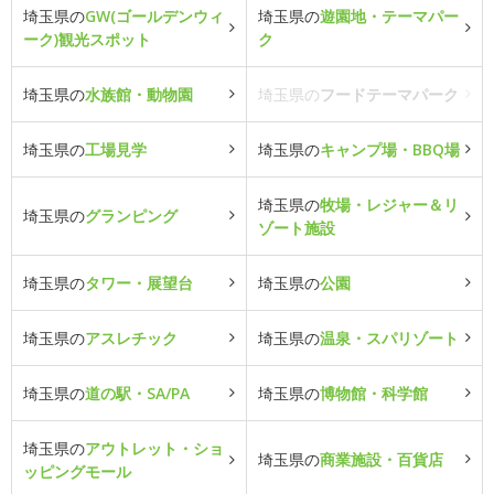
埼玉県の
GW(ゴールデンウィ
埼玉県の
遊園地・テーマパー
ーク)観光スポット
ク
埼玉県の
水族館・動物園
埼玉県の
フードテーマパーク
埼玉県の
工場見学
埼玉県の
キャンプ場・BBQ場
埼玉県の
牧場・レジャー＆リ
埼玉県の
グランピング
ゾート施設
埼玉県の
タワー・展望台
埼玉県の
公園
埼玉県の
アスレチック
埼玉県の
温泉・スパリゾート
埼玉県の
道の駅・SA/PA
埼玉県の
博物館・科学館
埼玉県の
アウトレット・ショ
埼玉県の
商業施設・百貨店
ッピングモール