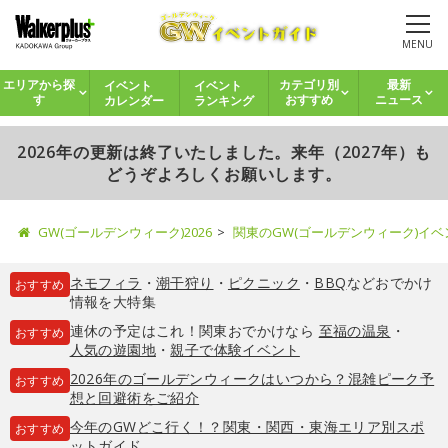
MENU
イベント
イベント
エリアから探
カテゴリ別
最新
カレンダー
ランキング
す
おすすめ
ニュース
2026年の更新は終了いたしました。来年（2027年）も
どうぞよろしくお願いします。
GW(ゴールデンウィーク)2026
関東のGW(ゴールデンウィーク)イ
ネモフィラ
・
潮干狩り
・
ピクニック
・
BBQ
などおでかけ
おすすめ
情報を大特集
連休の予定はこれ！関東おでかけなら
至福の温泉
・
おすすめ
人気の遊園地
・
親子で体験イベント
2026年のゴールデンウィークはいつから？混雑ピーク予
おすすめ
想と回避術をご紹介
今年のGWどこ行く！？関東・関西・東海エリア別スポ
おすすめ
ットガイド