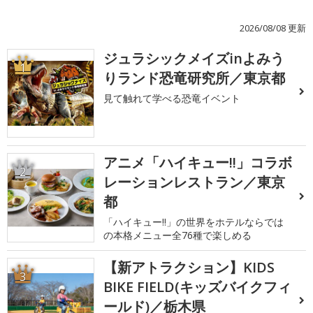
2026/08/08 更新
ジュラシックメイズinよみう
1
りランド恐竜研究所／東京都
見て触れて学べる恐竜イベント
アニメ「ハイキュー!!」コラボ
2
レーションレストラン／東京
都
「ハイキュー!!」の世界をホテルならでは
の本格メニュー全76種で楽しめる
【新アトラクション】KIDS
3
BIKE FIELD(キッズバイクフィ
ールド)／栃木県