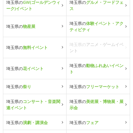
埼玉県の
GW(ゴールデンウィ
埼玉県の
グルメ・フードフェ
ーク)イベント
ス
埼玉県の
体験イベント・アク
埼玉県の
物産展
ティビティ
埼玉県の
アニメ・ゲームイベ
埼玉県の
無料イベント
ント
埼玉県の
動物ふれあいイベン
埼玉県の
花イベント
ト
埼玉県の
祭り
埼玉県の
フリーマーケット
埼玉県の
コンサート・音楽関
埼玉県の
美術展・博物展・展
連イベント
示会
埼玉県の
演劇・講演会
埼玉県の
フェア