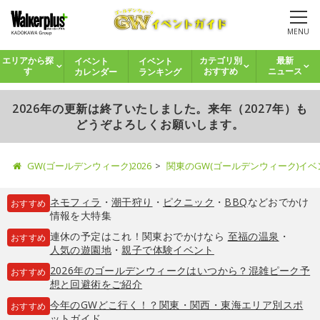
MENU
イベント
イベント
エリアから探
カテゴリ別
最新
カレンダー
ランキング
す
おすすめ
ニュース
2026年の更新は終了いたしました。来年（2027年）も
どうぞよろしくお願いします。
GW(ゴールデンウィーク)2026
関東のGW(ゴールデンウィーク)イ
ネモフィラ
・
潮干狩り
・
ピクニック
・
BBQ
などおでかけ
おすすめ
情報を大特集
連休の予定はこれ！関東おでかけなら
至福の温泉
・
おすすめ
人気の遊園地
・
親子で体験イベント
2026年のゴールデンウィークはいつから？混雑ピーク予
おすすめ
想と回避術をご紹介
今年のGWどこ行く！？関東・関西・東海エリア別スポ
おすすめ
ットガイド