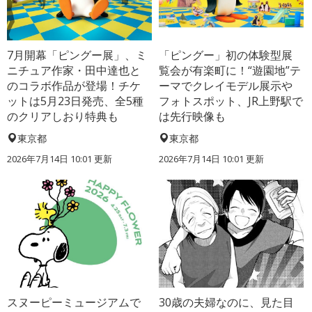
7月開幕「ピングー展」、ミ
「ピングー」初の体験型展
ニチュア作家・田中達也と
覧会が有楽町に！“遊園地”テ
のコラボ作品が登場！チケ
ーマでクレイモデル展示や
ットは5月23日発売、全5種
フォトスポット、JR上野駅で
のクリアしおり特典も
は先行映像も
東京都
東京都
2026年7月14日 10:01 更新
2026年7月14日 10:01 更新
スヌーピーミュージアムで
30歳の夫婦なのに、見た目