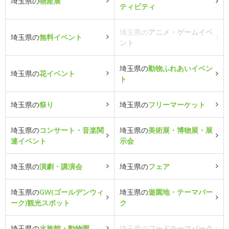
埼玉県の
物産展
ティビティ
埼玉県の
アニメ・ゲームイベ
埼玉県の
無料イベント
ント
埼玉県の
動物ふれあいイベン
埼玉県の
花イベント
ト
埼玉県の
祭り
埼玉県の
フリーマーケット
埼玉県の
コンサート・音楽関
埼玉県の
美術展・博物展・展
連イベント
示会
埼玉県の
演劇・講演会
埼玉県の
フェア
埼玉県の
GW(ゴールデンウィ
埼玉県の
遊園地・テーマパー
ーク)観光スポット
ク
埼玉県の
水族館・動物園
埼玉県の
フードテーマパーク