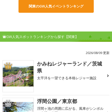
関東のGW人気イベントランキング
GW人気スポットランキングから探す【関東】
2026/08/09 更新
かみねレジャーランド／茨城
1
県
太平洋を一望できる本格レジャー施設
浮間公園／東京都
2
浮間ヶ池の周囲に広がる、風車がシンボル