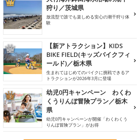
1
狩り／茨城県
放流型で誰でも楽しめる安心の潮干狩り体
験
【新アトラクション】KIDS
2
BIKE FIELD(キッズバイクフィ
ールド)／栃木県
生まれてはじめてのバイクに挑戦できるア
トラクションが2026年3月に登場
幼児0円キャンペーン わくわ
3
くうりんぼ冒険プラン／栃木
県
幼児0円キャンペーンが開催「わくわくう
りんぼ冒険プラン」がお得