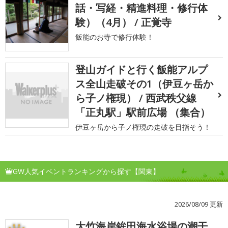
話・写経・精進料理・修行体
験）（4月） / 正覚寺
飯能のお寺で修行体験！
登山ガイドと行く飯能アルプ
ス全山走破その1（伊豆ヶ岳か
ら子ノ権現） / 西武秩父線
「正丸駅」駅前広場 （集合）
伊豆ヶ岳から子ノ権現の走破を目指そう！
GW人気イベントランキングから探す【関東】
2026/08/09 更新
大竹海岸鉾田海水浴場の潮干