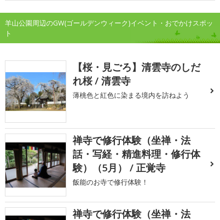
羊山公園周辺のGW(ゴールデンウィーク)イベント・おでかけスポッ
ト
【桜・見ごろ】清雲寺のしだ
れ桜 / 清雲寺
薄桃色と紅色に染まる境内を訪ねよう
禅寺で修行体験（坐禅・法
話・写経・精進料理・修行体
験）（5月） / 正覚寺
飯能のお寺で修行体験！
禅寺で修行体験（坐禅・法