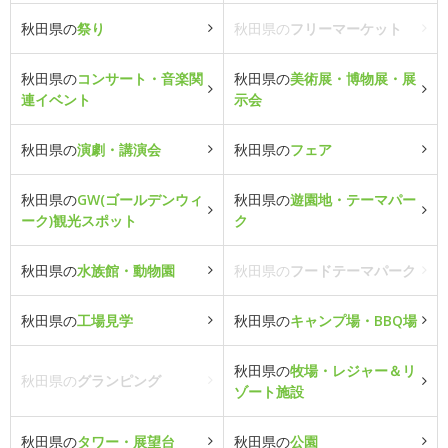
秋田県の
祭り
秋田県の
フリーマーケット
秋田県の
コンサート・音楽関
秋田県の
美術展・博物展・展
連イベント
示会
秋田県の
演劇・講演会
秋田県の
フェア
秋田県の
GW(ゴールデンウィ
秋田県の
遊園地・テーマパー
ーク)観光スポット
ク
秋田県の
水族館・動物園
秋田県の
フードテーマパーク
秋田県の
工場見学
秋田県の
キャンプ場・BBQ場
秋田県の
牧場・レジャー＆リ
秋田県の
グランピング
ゾート施設
秋田県の
タワー・展望台
秋田県の
公園