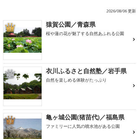
2026/08/06 更新
猿賀公園／青森県
1
桜や蓮の花が魅了する自然あふれる公園
衣川ふるさと自然塾／岩手県
2
自然を楽しめる体験がたっぷり
亀ヶ城公園(猪苗代)／福島県
3
ファミリーに人気の噴水池がある公園