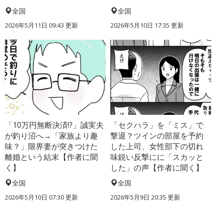
全国
全国
2026年5月11日 09:43 更新
2026年5月10日 17:35 更新
「10万円無断決済!?」誠実夫
「セクハラ」を「ミス」で
が釣り沼へ→「家族より趣
撃退？ツインの部屋を予約
味？」限界妻が突きつけた
した上司、女性部下の切れ
離婚という結末【作者に聞
味鋭い反撃にに「スカッと
く】
した」の声【作者に聞く】
全国
全国
2026年5月10日 07:30 更新
2026年5月9日 20:35 更新