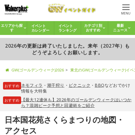
MENU
イベント
イベント
エリアから探
カテゴリ別
最新
カレンダー
ランキング
す
おすすめ
ニュース
2026年の更新は終了いたしました。来年（2027年）も
どうぞよろしくお願いします。
GW(ゴールデンウィーク)2026
東北のGW(ゴールデンウィーク)イ
ネモフィラ
・
潮干狩り
・
ピクニック
・
BBQ
などおでかけ
おすすめ
情報を大特集
【最大12連休も】2026年のゴールデンウィークはいつか
おすすめ
ら？混雑ピーク予想と回避術をご紹介
日本国花苑さくらまつりの地図・
アクセス