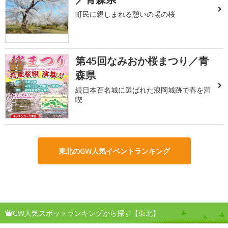
町民に親しまれる憩いの場の桜
第45回なみおか桜まつり／青
3
森県
続日本百名城に選ばれた浪岡城跡で春を満
喫
東北のGW人気イベントランキング
GW人気スポットランキングから探す【東北】