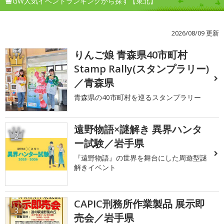
GW人気イベントランキングから探す【東北】
2026/08/09 更新
りんご娘 青森県40市町村
1
Stamp Rally(スタンプラリー)
／青森県
青森県の40市町村を巡るスタンプラリー
遠野物語×謎解き 異界ハンタ
2
ー試験／岩手県
『遠野物語』の世界を舞台にした周遊型謎
解きイベント
CAPIC刑務所作業製品 展示即
3
売会／岩手県