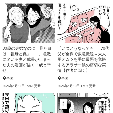
30歳の夫婦なのに、見た目
「いつどうなっても…」70代
は「祖母と孫」――。急激
父が全裸で救急搬送→大人
に老いる妻と成長が止まっ
用オムツを手に最悪を覚悟
た夫の漫画が描く「歳と幸
するアラサー娘の痛切な実
せ」
情【作者に聞く】
全国
全国
2026年5月11日 09:43 更新
2026年5月10日 17:35 更新