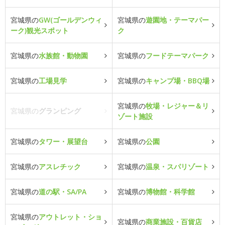
宮城県の
GW(ゴールデンウィ
宮城県の
遊園地・テーマパー
ーク)観光スポット
ク
宮城県の
水族館・動物園
宮城県の
フードテーマパーク
宮城県の
工場見学
宮城県の
キャンプ場・BBQ場
宮城県の
牧場・レジャー＆リ
宮城県の
グランピング
ゾート施設
宮城県の
タワー・展望台
宮城県の
公園
宮城県の
アスレチック
宮城県の
温泉・スパリゾート
宮城県の
道の駅・SA/PA
宮城県の
博物館・科学館
宮城県の
アウトレット・ショ
宮城県の
商業施設・百貨店