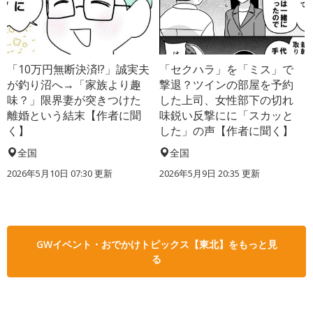
「10万円無断決済!?」誠実夫
「セクハラ」を「ミス」で
が釣り沼へ→「家族より趣
撃退？ツインの部屋を予約
味？」限界妻が突きつけた
した上司、女性部下の切れ
離婚という結末【作者に聞
味鋭い反撃にに「スカッと
く】
した」の声【作者に聞く】
全国
全国
2026年5月10日 07:30 更新
2026年5月9日 20:35 更新
GWイベント・おでかけトピックス【東北】をもっと見
る