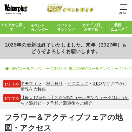
MENU
イベント
イベント
エリアから探
カテゴリ別
最新
カレンダー
ランキング
す
おすすめ
ニュース
2026年の更新は終了いたしました。来年（2027年）も
どうぞよろしくお願いします。
GW(ゴールデンウィーク)2026
東北のGW(ゴールデンウィーク)イ
ネモフィラ
・
潮干狩り
・
ピクニック
・
BBQ
などおでかけ
おすすめ
情報を大特集
【最大12連休も】2026年のゴールデンウィークはいつか
おすすめ
ら？混雑ピーク予想と回避術をご紹介
フラワー＆アクティブフェアの地
図・アクセス