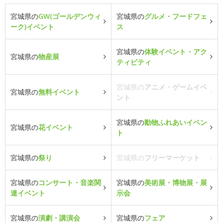
宮城県の
GW(ゴールデンウィ
宮城県の
グルメ・フードフェ
ーク)イベント
ス
宮城県の
体験イベント・アク
宮城県の
物産展
ティビティ
宮城県の
アニメ・ゲームイベ
宮城県の
無料イベント
ント
宮城県の
動物ふれあいイベン
宮城県の
花イベント
ト
宮城県の
祭り
宮城県の
フリーマーケット
宮城県の
コンサート・音楽関
宮城県の
美術展・博物展・展
連イベント
示会
宮城県の
演劇・講演会
宮城県の
フェア