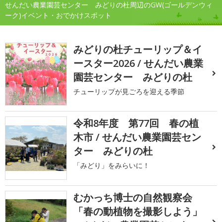
せんだい農業園芸センター みどりの杜周辺のGW(ゴールデンウィ
ーク)イベント・おでかけスポット
みどりの杜チューリップ＆イ
ースター2026 / せんだい農業
園芸センター みどりの杜
チューリップが見ごろを迎える季節
令和8年度 第77回 春の植
木市 / せんだい農業園芸セン
ター みどりの杜
「みどり」をみらいに！
むかっち博士の自然観察会
「春の動植物を撮影しよう」