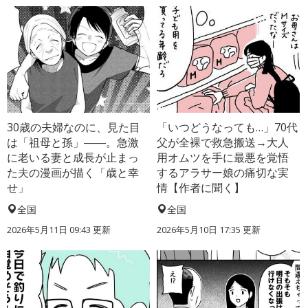
30歳の夫婦なのに、見た目
「いつどうなっても…」70代
は「祖母と孫」――。急激
父が全裸で救急搬送→大人
に老いる妻と成長が止まっ
用オムツを手に最悪を覚悟
た夫の漫画が描く「歳と幸
するアラサー娘の痛切な実
せ」
情【作者に聞く】
全国
全国
2026年5月11日 09:43 更新
2026年5月10日 17:35 更新