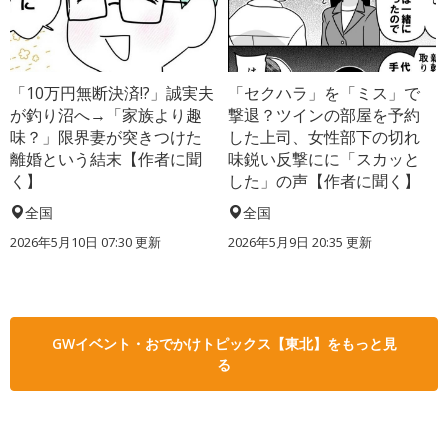
「10万円無断決済!?」誠実夫
「セクハラ」を「ミス」で
が釣り沼へ→「家族より趣
撃退？ツインの部屋を予約
味？」限界妻が突きつけた
した上司、女性部下の切れ
離婚という結末【作者に聞
味鋭い反撃にに「スカッと
く】
した」の声【作者に聞く】
全国
全国
2026年5月10日 07:30 更新
2026年5月9日 20:35 更新
GWイベント・おでかけトピックス【東北】をもっと見
る