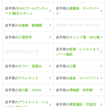
岩手県の
GW(ゴールデンウィ
岩手県の
遊園地・テーマパー
ーク)観光スポット
ク
岩手県の
水族館・動物園
岩手県の
フードテーマパーク
岩手県の
工場見学
岩手県の
キャンプ場・BBQ場
岩手県の
牧場・レジャー＆リ
岩手県の
グランピング
ゾート施設
岩手県の
タワー・展望台
岩手県の
公園
岩手県の
アスレチック
岩手県の
温泉・スパリゾート
岩手県の
道の駅・SA/PA
岩手県の
博物館・科学館
岩手県の
アウトレット・ショ
岩手県の
商業施設・百貨店
ッピングモール