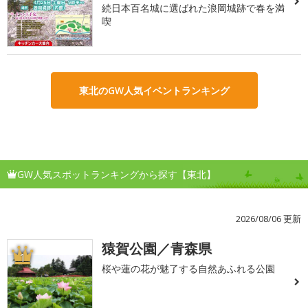
続日本百名城に選ばれた浪岡城跡で春を満
喫
東北のGW人気イベントランキング
GW人気スポットランキングから探す【東北】
2026/08/06 更新
猿賀公園／青森県
1
桜や蓮の花が魅了する自然あふれる公園