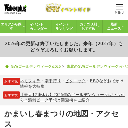
MENU
イベント
イベント
エリアから探
カテゴリ別
最新
カレンダー
ランキング
す
おすすめ
ニュース
2026年の更新は終了いたしました。来年（2027年）も
どうぞよろしくお願いします。
GW(ゴールデンウィーク)2026
東北のGW(ゴールデンウィーク)イ
ネモフィラ
・
潮干狩り
・
ピクニック
・
BBQ
などおでかけ
おすすめ
情報を大特集
【最大12連休も】2026年のゴールデンウィークはいつか
おすすめ
ら？混雑ピーク予想と回避術をご紹介
かまいし春まつりの地図・アクセ
ス