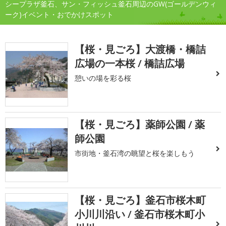
シープラザ釜石、サン・フィッシュ釜石周辺のGW(ゴールデンウィ
ーク)イベント・おでかけスポット
【桜・見ごろ】大渡橋・橋詰
広場の一本桜 / 橋詰広場
憩いの場を彩る桜
【桜・見ごろ】薬師公園 / 薬
師公園
市街地・釜石湾の眺望と桜を楽しもう
【桜・見ごろ】釜石市桜木町
小川川沿い / 釜石市桜木町小