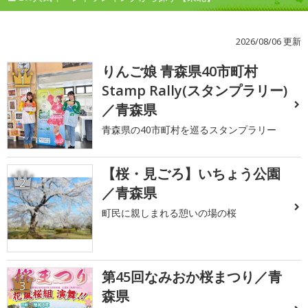
2026/08/06 更新
りんご娘 青森県40市町村
1
Stamp Rally(スタンプラリー)
／青森県
青森県の40市町村を巡るスタンプラリー
【桜・見ごろ】いちょう公園
2
／青森県
町民に親しまれる憩いの場の桜
第45回なみおか桜まつり／青
3
森県