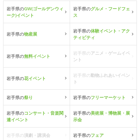
岩手県の
GW(ゴールデンウィ
岩手県の
グルメ・フードフェ
ーク)イベント
ス
岩手県の
体験イベント・アク
岩手県の
物産展
ティビティ
岩手県の
アニメ・ゲームイベ
岩手県の
無料イベント
ント
岩手県の
動物ふれあいイベン
岩手県の
花イベント
ト
岩手県の
祭り
岩手県の
フリーマーケット
岩手県の
コンサート・音楽関
岩手県の
美術展・博物展・展
連イベント
示会
岩手県の
演劇・講演会
岩手県の
フェア