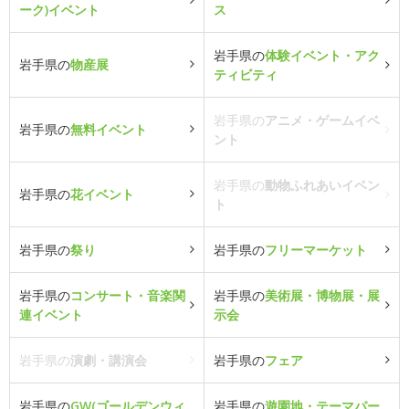
ーク)イベント
ス
岩手県の
体験イベント・アク
岩手県の
物産展
ティビティ
岩手県の
アニメ・ゲームイベ
岩手県の
無料イベント
ント
岩手県の
動物ふれあいイベン
岩手県の
花イベント
ト
岩手県の
祭り
岩手県の
フリーマーケット
岩手県の
コンサート・音楽関
岩手県の
美術展・博物展・展
連イベント
示会
岩手県の
演劇・講演会
岩手県の
フェア
岩手県の
GW(ゴールデンウィ
岩手県の
遊園地・テーマパー