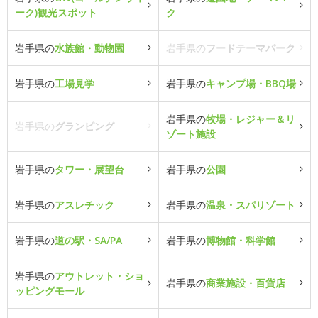
ーク)観光スポット
ク
岩手県の
水族館・動物園
岩手県の
フードテーマパーク
岩手県の
工場見学
岩手県の
キャンプ場・BBQ場
岩手県の
牧場・レジャー＆リ
岩手県の
グランピング
ゾート施設
岩手県の
タワー・展望台
岩手県の
公園
岩手県の
アスレチック
岩手県の
温泉・スパリゾート
岩手県の
道の駅・SA/PA
岩手県の
博物館・科学館
岩手県の
アウトレット・ショ
岩手県の
商業施設・百貨店
ッピングモール