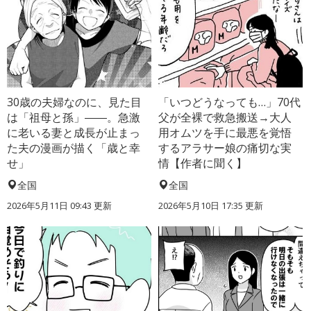
30歳の夫婦なのに、見た目
「いつどうなっても…」70代
は「祖母と孫」――。急激
父が全裸で救急搬送→大人
に老いる妻と成長が止まっ
用オムツを手に最悪を覚悟
た夫の漫画が描く「歳と幸
するアラサー娘の痛切な実
せ」
情【作者に聞く】
全国
全国
2026年5月11日 09:43 更新
2026年5月10日 17:35 更新