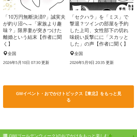
「10万円無断決済!?」誠実夫
「セクハラ」を「ミス」で
が釣り沼へ→「家族より趣
撃退？ツインの部屋を予約
味？」限界妻が突きつけた
した上司、女性部下の切れ
離婚という結末【作者に聞
味鋭い反撃にに「スカッと
く】
した」の声【作者に聞く】
全国
全国
2026年5月10日 07:30 更新
2026年5月9日 20:35 更新
GWイベント・おでかけトピックス【東北】をもっと見
る
GW(ゴールデンウィーク)のおでかけをもっと楽しむ