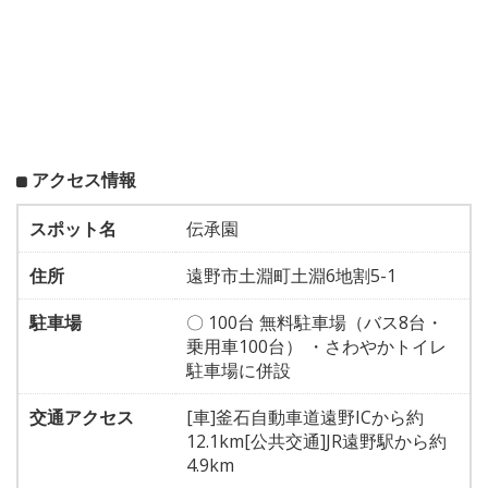
アクセス情報
スポット名
伝承園
住所
遠野市土淵町土淵6地割5-1
駐車場
〇 100台 無料駐車場（バス8台・
乗用車100台） ・さわやかトイレ
駐車場に併設
交通アクセス
[車]釜石自動車道遠野ICから約
12.1km[公共交通]JR遠野駅から約
4.9km