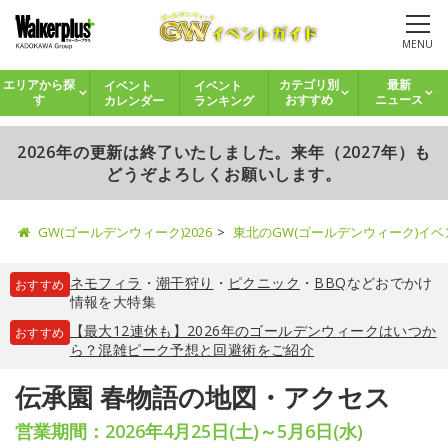
MENU
イベント
イベント
エリアから探
カテゴリ別
最新
カレンダー
ランキング
す
おすすめ
ニュース
2026年の更新は終了いたしました。来年（2027年）も
どうぞよろしくお願いします。
GW(ゴールデンウィーク)2026
東北のGW(ゴールデンウィーク)イ
ネモフィラ
・
潮干狩り
・
ピクニック
・
BBQ
などおでかけ
おすすめ
情報を大特集
【最大12連休も】2026年のゴールデンウィークはいつか
おすすめ
ら？混雑ピーク予想と回避術をご紹介
伝承園 春物語の地図・アクセス
営業期間：2026年4月25日(土)～5月6日(水)