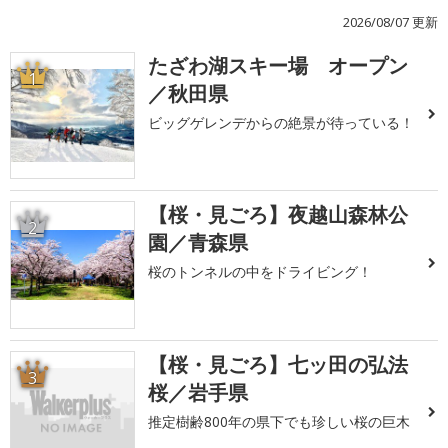
2026/08/07 更新
たざわ湖スキー場 オープン
1
／秋田県
ビッグゲレンデからの絶景が待っている！
【桜・見ごろ】夜越山森林公
2
園／青森県
桜のトンネルの中をドライビング！
【桜・見ごろ】七ッ田の弘法
3
桜／岩手県
推定樹齢800年の県下でも珍しい桜の巨木