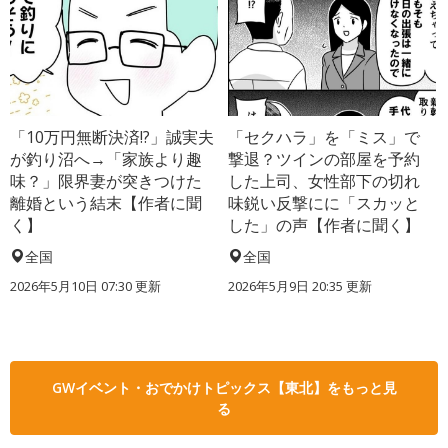
「10万円無断決済!?」誠実夫
「セクハラ」を「ミス」で
が釣り沼へ→「家族より趣
撃退？ツインの部屋を予約
味？」限界妻が突きつけた
した上司、女性部下の切れ
離婚という結末【作者に聞
味鋭い反撃にに「スカッと
く】
した」の声【作者に聞く】
全国
全国
2026年5月10日 07:30 更新
2026年5月9日 20:35 更新
GWイベント・おでかけトピックス【東北】をもっと見
る