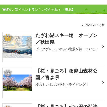
GW人気イベントランキングから探す【東北】
2026/08/07 更新
たざわ湖スキー場 オープン
1
／秋田県
ビッグゲレンデからの絶景が待っている！
【桜・見ごろ】夜越山森林公
2
園／青森県
桜のトンネルの中をドライビング！
【桜・見ごろ】七ッ田の弘法