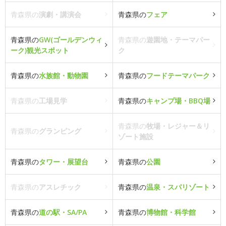
青森県の
演劇・講演会
青森県の
フェア
青森県の
GW(ゴールデンウィ
青森県の
遊園地・テーマパー
ーク)観光スポット
ク
青森県の
水族館・動物園
青森県の
フードテーマパーク
青森県の
工場見学
青森県の
キャンプ場・BBQ場
青森県の
牧場・レジャー＆リ
青森県の
グランピング
ゾート施設
青森県の
タワー・展望台
青森県の
公園
青森県の
アスレチック
青森県の
温泉・スパリゾート
青森県の
道の駅・SA/PA
青森県の
博物館・科学館