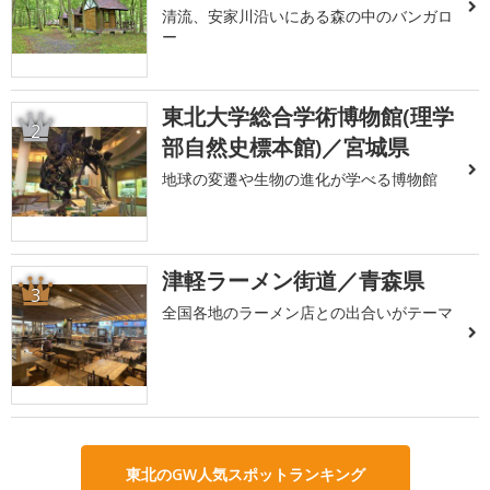
清流、安家川沿いにある森の中のバンガロ
ー
東北大学総合学術博物館(理学
2
部自然史標本館)／宮城県
地球の変遷や生物の進化が学べる博物館
津軽ラーメン街道／青森県
3
全国各地のラーメン店との出合いがテーマ
東北のGW人気スポットランキング