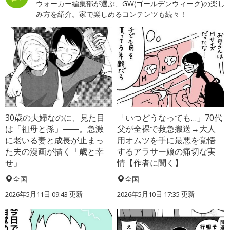
ウォーカー編集部が選ぶ、GW(ゴールデンウィーク)の楽し
み方を紹介。家で楽しめるコンテンツも続々！
30歳の夫婦なのに、見た目
「いつどうなっても…」70代
は「祖母と孫」――。急激
父が全裸で救急搬送→大人
に老いる妻と成長が止まっ
用オムツを手に最悪を覚悟
た夫の漫画が描く「歳と幸
するアラサー娘の痛切な実
せ」
情【作者に聞く】
全国
全国
2026年5月11日 09:43 更新
2026年5月10日 17:35 更新