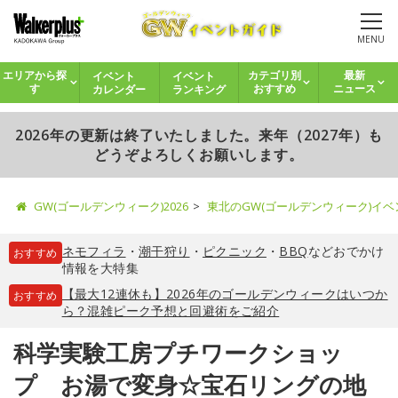
MENU
イベント
イベント
エリアから探
カテゴリ別
最新
カレンダー
ランキング
す
おすすめ
ニュース
2026年の更新は終了いたしました。来年（2027年）も
どうぞよろしくお願いします。
GW(ゴールデンウィーク)2026
東北のGW(ゴールデンウィーク)イ
ネモフィラ
・
潮干狩り
・
ピクニック
・
BBQ
などおでかけ
おすすめ
情報を大特集
【最大12連休も】2026年のゴールデンウィークはいつか
おすすめ
ら？混雑ピーク予想と回避術をご紹介
科学実験工房プチワークショッ
プ お湯で変身☆宝石リングの地