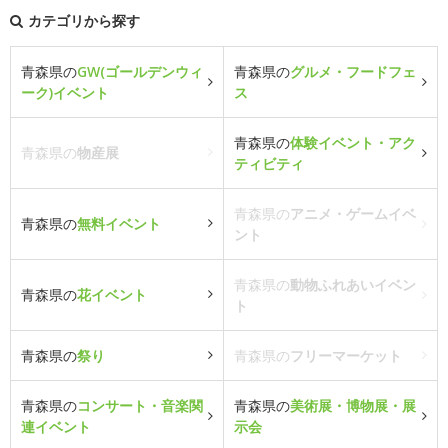
カテゴリから探す
青森県の
GW(ゴールデンウィ
青森県の
グルメ・フードフェ
ーク)イベント
ス
青森県の
体験イベント・アク
青森県の
物産展
ティビティ
青森県の
アニメ・ゲームイベ
青森県の
無料イベント
ント
青森県の
動物ふれあいイベン
青森県の
花イベント
ト
青森県の
祭り
青森県の
フリーマーケット
青森県の
コンサート・音楽関
青森県の
美術展・博物展・展
連イベント
示会