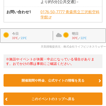
より約5分[公共交通]－
お問い合わせ1
0176-50-7777 青森県立三沢航空科
学館
今日
明日
33℃
／
23℃
30℃
／
22℃
天気情報提供元：株式会社ライフビジネスウェザー
※施設やイベントが休園・中止になっている場合がありま
す。おでかけの際は事前にご確認ください。
開催期間や料金、公式サイトの
情報を見る
このイベントのトップへ戻る