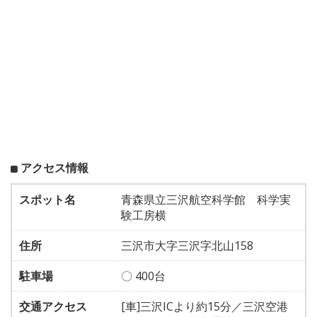
アクセス情報
スポット名
青森県立三沢航空科学館 科学実
験工房横
住所
三沢市大字三沢字北山158
駐車場
〇 400台
交通アクセス
[車]三沢ICより約15分／三沢空港