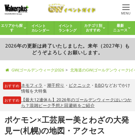
MENU
イベント
イベント
エリアから探
カテゴリ別
最新
カレンダー
ランキング
す
おすすめ
ニュース
2026年の更新は終了いたしました。来年（2027年）も
どうぞよろしくお願いします。
GW(ゴールデンウィーク)2026
北海道のGW(ゴールデンウィーク)
ネモフィラ
・
潮干狩り
・
ピクニック
・
BBQ
などおでかけ
おすすめ
情報を大特集
【最大12連休も】2026年のゴールデンウィークはいつか
おすすめ
ら？混雑ピーク予想と回避術をご紹介
ポケモン×工芸展ー美とわざの大発
見ー(札幌)の地図・アクセス