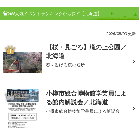
GW人気イベントランキングから探す【北海道】
2026/08/09 更新
【桜・見ごろ】滝の上公園／
1
北海道
春を告げる桜の名所
小樽市総合博物館学芸員によ
2
る館内解説会／北海道
小樽市総合博物館学芸員による解説会