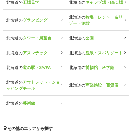
北海道の
工場見学
北海道の
キャンプ場・BBQ場
北海道の
牧場・レジャー＆リ
北海道の
グランピング
ゾート施設
北海道の
タワー・展望台
北海道の
公園
北海道の
アスレチック
北海道の
温泉・スパリゾート
北海道の
道の駅・SA/PA
北海道の
博物館・科学館
北海道の
アウトレット・ショ
北海道の
商業施設・百貨店
ッピングモール
北海道の
美術館
その他のエリアから探す