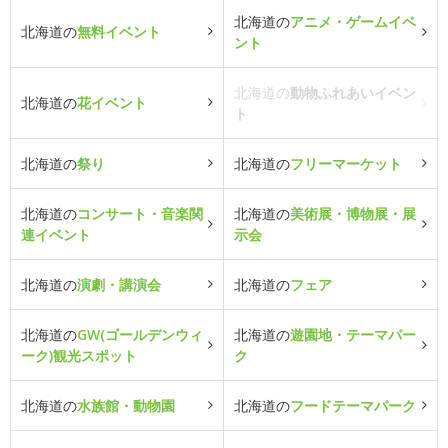
北海道の
アニメ・ゲームイベ
北海道の
無料イベント
ント
北海道の
動物ふれあいイベン
北海道の
花イベント
ト
北海道の
祭り
北海道の
フリーマーケット
北海道の
コンサート・音楽関
北海道の
美術展・博物展・展
連イベント
示会
北海道の
演劇・講演会
北海道の
フェア
北海道の
GW(ゴールデンウィ
北海道の
遊園地・テーマパー
ーク)観光スポット
ク
北海道の
水族館・動物園
北海道の
フードテーマパーク