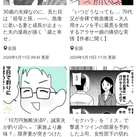
30歳の夫婦なのに、見た目
「いつどうなっても…」70代
は「祖母と孫」――。急激
父が全裸で救急搬送→大人
に老いる妻と成長が止まっ
用オムツを手に最悪を覚悟
た夫の漫画が描く「歳と幸
するアラサー娘の痛切な実
せ」
情【作者に聞く】
全国
全国
2026年5月11日 09:43 更新
2026年5月10日 17:35 更新
「10万円無断決済!?」誠実夫
「セクハラ」を「ミス」で
が釣り沼へ→「家族より趣
撃退？ツインの部屋を予約
味？」限界妻が突きつけた
した上司、女性部下の切れ