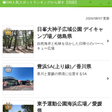
GW人気スポットランキングから探す【四国】
2026/08/07 更新
日峯大神子広域公園 デイキャ
1
ンプ場／徳島県
自然海岸と松林を活かした日帰りのバーべ
キュー広場
豊浜SA(上り線)／香川県
2
香川と愛媛の県境に位置するSA
東予運動公園海浜広場／愛媛
3
県