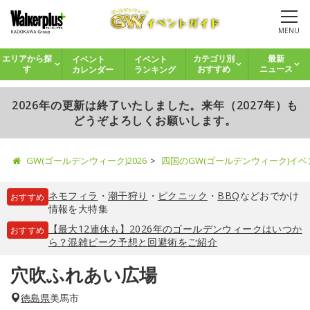
MENU
イベント
イベント
エリアから探
カテゴリ別
最新
カレンダー
ランキング
す
おすすめ
ニュース
2026年の更新は終了いたしました。来年（2027年）も
どうぞよろしくお願いします。
GW(ゴールデンウィーク)2026
四国のGW(ゴールデンウィーク)イ
ネモフィラ
・
潮干狩り
・
ピクニック
・
BBQ
などおでかけ
おすすめ
情報を大特集
【最大12連休も】2026年のゴールデンウィークはいつか
おすすめ
ら？混雑ピーク予想と回避術をご紹介
穴吹ふれあい広場
徳島県
美馬市