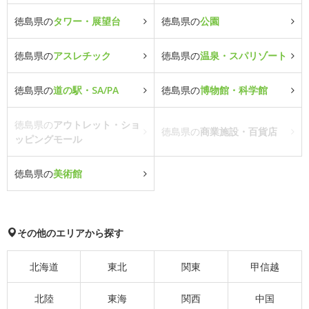
徳島県の
タワー・展望台
徳島県の
公園
徳島県の
アスレチック
徳島県の
温泉・スパリゾート
徳島県の
道の駅・SA/PA
徳島県の
博物館・科学館
徳島県の
アウトレット・ショ
徳島県の
商業施設・百貨店
ッピングモール
徳島県の
美術館
その他のエリアから探す
北海道
東北
関東
甲信越
北陸
東海
関西
中国