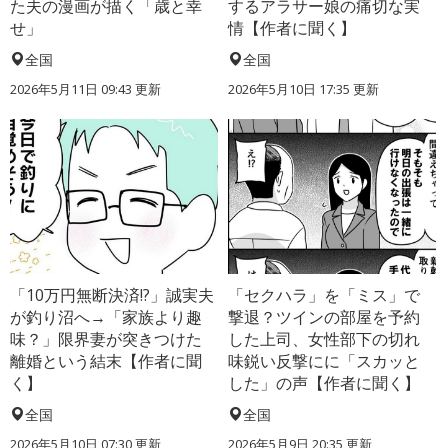
た夫の漫画が描く「歳と幸
するアラサー娘の痛切な実
せ」
情【作者に聞く】
全国
全国
2026年5月11日 09:43 更新
2026年5月10日 17:35 更新
「10万円無断決済!?」誠実夫
「セクハラ」を「ミス」で
が釣り沼へ→「家族より趣
撃退？ツインの部屋を予約
味？」限界妻が突きつけた
した上司、女性部下の切れ
離婚という結末【作者に聞
味鋭い反撃にに「スカッと
く】
した」の声【作者に聞く】
全国
全国
2026年5月10日 07:30 更新
2026年5月9日 20:35 更新