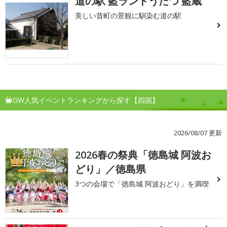
道の駅 藍ランドうだつ 藍蔵
美しい昔町の景観に馴染む道の駅
GW人気イベントランキングから探す【四国】
2026/08/07 更新
2026春の祭典「徳島城 阿波お
1
どり」／徳島県
3つの会場で「徳島城 阿波おどり」を満喫