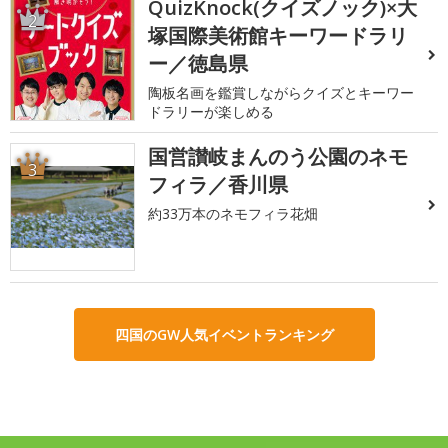
QuizKnock(クイズノック)×大
2
塚国際美術館キーワードラリ
ー／徳島県
陶板名画を鑑賞しながらクイズとキーワー
ドラリーが楽しめる
国営讃岐まんのう公園のネモ
3
フィラ／香川県
約33万本のネモフィラ花畑
四国のGW人気イベントランキング