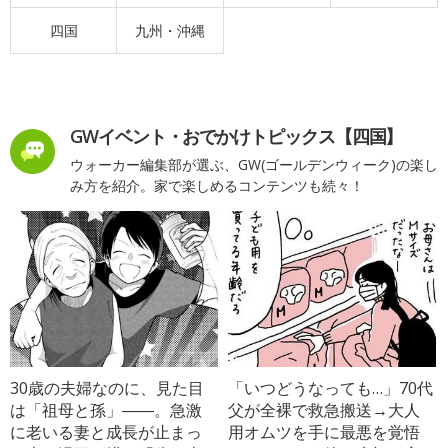
四国
九州・沖縄
GWイベント・おでかけトピックス【四国】
ウォーカー編集部が選ぶ、GW(ゴールデンウィーク)の楽し
み方を紹介。家で楽しめるコンテンツも続々！
30歳の夫婦なのに、見た目
「いつどうなっても…」70代
は「祖母と孫」――。急激
父が全裸で救急搬送→大人
に老いる妻と成長が止まっ
用オムツを手に最悪を覚悟