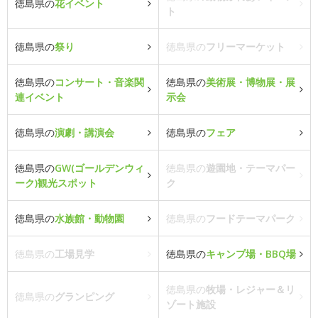
徳島県の
花イベント
ト
徳島県の
祭り
徳島県の
フリーマーケット
徳島県の
コンサート・音楽関
徳島県の
美術展・博物展・展
連イベント
示会
徳島県の
演劇・講演会
徳島県の
フェア
徳島県の
GW(ゴールデンウィ
徳島県の
遊園地・テーマパー
ーク)観光スポット
ク
徳島県の
水族館・動物園
徳島県の
フードテーマパーク
徳島県の
工場見学
徳島県の
キャンプ場・BBQ場
徳島県の
牧場・レジャー＆リ
徳島県の
グランピング
ゾート施設