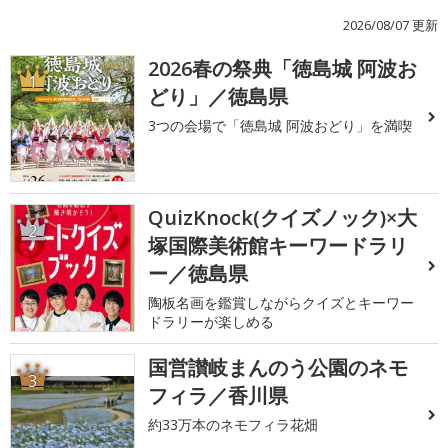
2026/08/07 更新
2026春の祭典「徳島城 阿波お
1
どり」／徳島県
3つの会場で「徳島城 阿波おどり」を満喫
QuizKnock(クイズノック)×大
2
塚国際美術館キーワードラリ
ー／徳島県
陶板名画を鑑賞しながらクイズとキーワー
ドラリーが楽しめる
国営讃岐まんのう公園のネモ
3
フィラ／香川県
約33万本のネモフィラ花畑