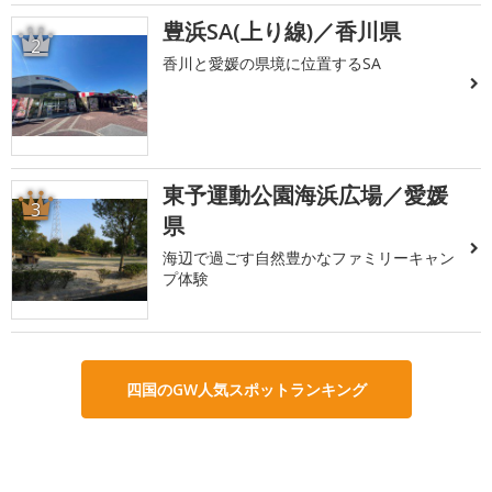
豊浜SA(上り線)／香川県
2
香川と愛媛の県境に位置するSA
東予運動公園海浜広場／愛媛
3
県
海辺で過ごす自然豊かなファミリーキャン
プ体験
四国のGW人気スポットランキング