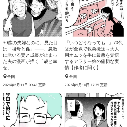
30歳の夫婦なのに、見た目
「いつどうなっても…」70代
は「祖母と孫」――。急激
父が全裸で救急搬送→大人
に老いる妻と成長が止まっ
用オムツを手に最悪を覚悟
た夫の漫画が描く「歳と幸
するアラサー娘の痛切な実
せ」
情【作者に聞く】
全国
全国
2026年5月11日 09:43 更新
2026年5月10日 17:35 更新