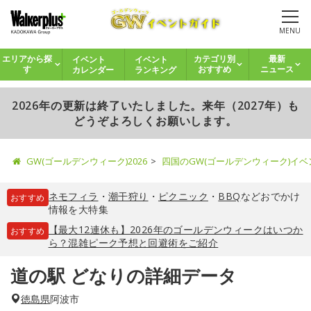
MENU
イベント
イベント
エリアから探
カテゴリ別
最新
カレンダー
ランキング
す
おすすめ
ニュース
2026年の更新は終了いたしました。来年（2027年）も
どうぞよろしくお願いします。
GW(ゴールデンウィーク)2026
四国のGW(ゴールデンウィーク)イ
ネモフィラ
・
潮干狩り
・
ピクニック
・
BBQ
などおでかけ
おすすめ
情報を大特集
【最大12連休も】2026年のゴールデンウィークはいつか
おすすめ
ら？混雑ピーク予想と回避術をご紹介
道の駅 どなりの詳細データ
徳島県
阿波市