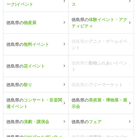
ーク)イベント
ス
徳島県の
体験イベント・アク
徳島県の
物産展
ティビティ
徳島県の
アニメ・ゲームイベ
徳島県の
無料イベント
ント
徳島県の
動物ふれあいイベン
徳島県の
花イベント
ト
徳島県の
祭り
徳島県の
フリーマーケット
徳島県の
コンサート・音楽関
徳島県の
美術展・博物展・展
連イベント
示会
徳島県の
演劇・講演会
徳島県の
フェア
徳島県の
GW(ゴールデンウィ
徳島県の
遊園地・テーマパー