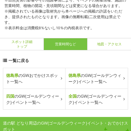
※自然災害の影響やその他諸事情により、イベントの開催情報、施設の
営業時間、植物の開花・見頃期間などは変更になる場合があります。
※掲載されている画像は取材先から本ページへの掲載の許諾をいただ
き、提供されたものとなります。画像の無断転載(二次使用)は禁止で
す。
※表示料金は消費税8％ないし10％の内税表示です。
スポット詳細
営業時間など
地図・アクセス
トップ
一覧に戻る
徳島県
のGWおでかけスポッ
徳島県
のGW(ゴールデンウィ
ト一覧へ
ーク)イベント一覧へ
四国
のGW(ゴールデンウィー
全国
のGW(ゴールデンウィー
ク)イベント一覧へ
ク)イベント一覧へ
道の駅 どなり周辺のGW(ゴールデンウィーク)イベント・おでかけス
ポット