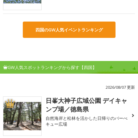
四国のGW人気イベントランキング
GW人気スポットランキングから探す【四国】
2026/08/07 更新
日峯大神子広域公園 デイキャ
1
ンプ場／徳島県
自然海岸と松林を活かした日帰りのバーべ
キュー広場