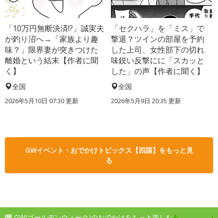
「10万円無断決済!?」誠実夫
「セクハラ」を「ミス」で
が釣り沼へ→「家族より趣
撃退？ツインの部屋を予約
味？」限界妻が突きつけた
した上司、女性部下の切れ
離婚という結末【作者に聞
味鋭い反撃にに「スカッと
く】
した」の声【作者に聞く】
全国
全国
2026年5月10日 07:30 更新
2026年5月9日 20:35 更新
GWイベント・おでかけトピックス【四国】をもっと見
る
GW(ゴールデンウィーク)のおでかけをもっと楽しむ