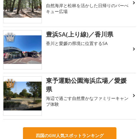
自然海岸と松林を活かした日帰りのバーべ
キュー広場
豊浜SA(上り線)／香川県
2
香川と愛媛の県境に位置するSA
東予運動公園海浜広場／愛媛
3
県
海辺で過ごす自然豊かなファミリーキャン
プ体験
四国のGW人気スポットランキング