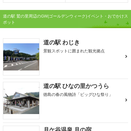
道の駅 鷲の里周辺のGW(ゴールデンウィーク)イベント・おでかけス
ポット
道の駅 わじき
景観スポットに囲まれた観光拠点
道の駅 ひなの里かつうら
徳島の春の風物詩「ビッグひな祭り」
月ケ谷温泉 月の宿