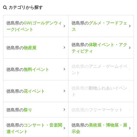
カテゴリから探す
徳島県の
GW(ゴールデンウィ
徳島県の
グルメ・フードフェ
ーク)イベント
ス
徳島県の
体験イベント・アク
徳島県の
物産展
ティビティ
徳島県の
アニメ・ゲームイベ
徳島県の
無料イベント
ント
徳島県の
動物ふれあいイベン
徳島県の
花イベント
ト
徳島県の
祭り
徳島県の
フリーマーケット
徳島県の
コンサート・音楽関
徳島県の
美術展・博物展・展
連イベント
示会