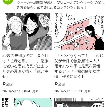
ウォーカー編集部が選ぶ、GW(ゴールデンウィーク)の楽し
み方を紹介。家で楽しめるコンテンツも続々！
30歳の夫婦なのに、見た目
「いつどうなっても…」70代
は「祖母と孫」――。急激
父が全裸で救急搬送→大人
に老いる妻と成長が止まっ
用オムツを手に最悪を覚悟
た夫の漫画が描く「歳と幸
するアラサー娘の痛切な実
せ」
情【作者に聞く】
全国
全国
2026年5月11日 09:43 更新
2026年5月10日 17:35 更新