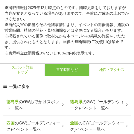
※掲載情報は2025年12月時点のものです。随時更新をしておりますが
内容が変更となっている場合がありますので、事前にご確認の上おでか
けください。
※自然災害の影響やその他諸事情により、イベントの開催情報、施設の
営業時間、植物の開花・見頃期間などは変更になる場合があります。
※掲載されている画像は取材先から本ページへの掲載の許諾をいただ
き、提供されたものとなります。画像の無断転載(二次使用)は禁止で
す。
※表示料金は消費税8％ないし10％の内税表示です。
スポット詳細
営業時間など
地図・アクセス
トップ
一覧に戻る
徳島県
のGWおでかけスポッ
徳島県
のGW(ゴールデンウィ
ト一覧へ
ーク)イベント一覧へ
四国
のGW(ゴールデンウィー
全国
のGW(ゴールデンウィー
ク)イベント一覧へ
ク)イベント一覧へ