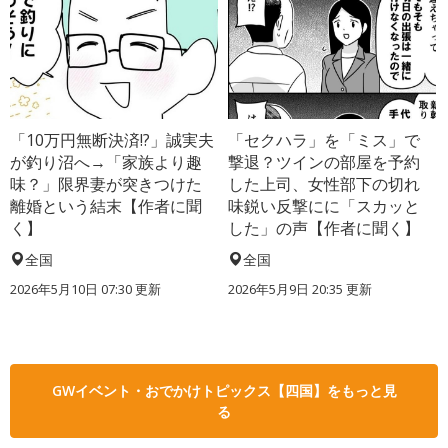
「10万円無断決済!?」誠実夫
「セクハラ」を「ミス」で
が釣り沼へ→「家族より趣
撃退？ツインの部屋を予約
味？」限界妻が突きつけた
した上司、女性部下の切れ
離婚という結末【作者に聞
味鋭い反撃にに「スカッと
く】
した」の声【作者に聞く】
全国
全国
2026年5月10日 07:30 更新
2026年5月9日 20:35 更新
GWイベント・おでかけトピックス【四国】をもっと見
る