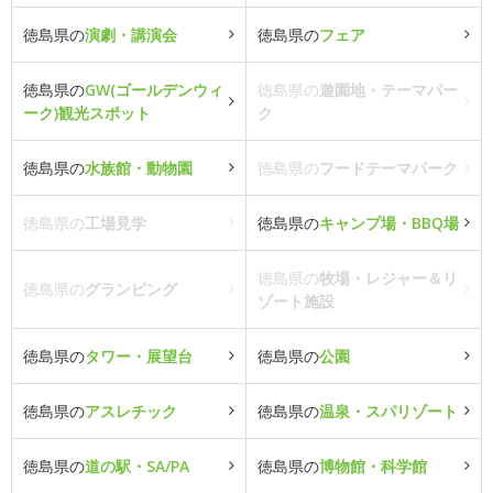
徳島県の
演劇・講演会
徳島県の
フェア
徳島県の
GW(ゴールデンウィ
徳島県の
遊園地・テーマパー
ーク)観光スポット
ク
徳島県の
水族館・動物園
徳島県の
フードテーマパーク
徳島県の
工場見学
徳島県の
キャンプ場・BBQ場
徳島県の
牧場・レジャー＆リ
徳島県の
グランピング
ゾート施設
徳島県の
タワー・展望台
徳島県の
公園
徳島県の
アスレチック
徳島県の
温泉・スパリゾート
徳島県の
道の駅・SA/PA
徳島県の
博物館・科学館