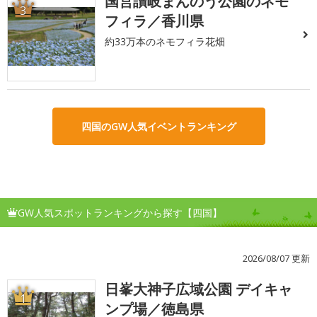
国営讃岐まんのう公園のネモ
3
フィラ／香川県
約33万本のネモフィラ花畑
四国のGW人気イベントランキング
GW人気スポットランキングから探す【四国】
2026/08/07 更新
日峯大神子広域公園 デイキャ
1
ンプ場／徳島県