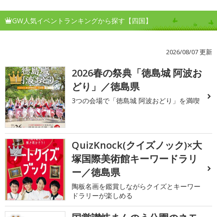
GW人気イベントランキングから探す【四国】
2026/08/07 更新
2026春の祭典「徳島城 阿波お
1
どり」／徳島県
3つの会場で「徳島城 阿波おどり」を満喫
QuizKnock(クイズノック)×大
2
塚国際美術館キーワードラリ
ー／徳島県
陶板名画を鑑賞しながらクイズとキーワー
ドラリーが楽しめる