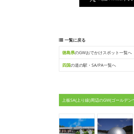
一覧に戻る
徳島県
のGWおでかけスポット一覧へ
四国
の道の駅・SA/PA一覧へ
上板SA(上り線)周辺のGW(ゴールデ