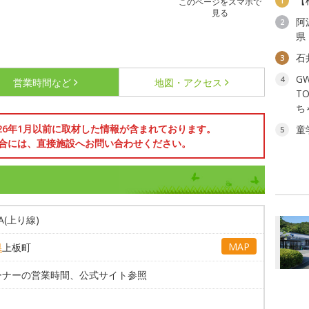
【
1
このページをスマホで
見る
阿
2
県
石
3
G
4
営業時間など
地図・アクセス
T
ち
026年1月以前に取材した情報が含まれております。
童
5
合には、直接施設へお問い合わせください。
A(上り線)
MAP
県
上板町
ーナーの営業時間、公式サイト参照