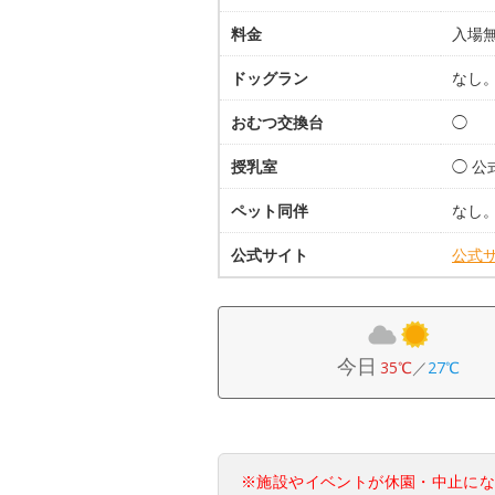
料金
入場
ドッグラン
なし
おむつ交換台
◯
授乳室
◯ 公
ペット同伴
なし
公式サイト
公式
今日
35℃
／
27℃
※施設やイベントが休園・中止に