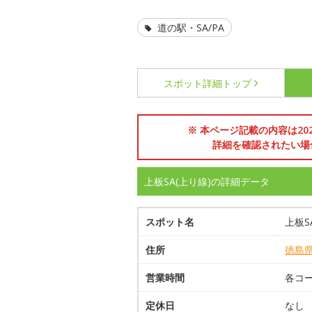
道の駅・SA/PA
スポット詳細
トップ
※ 本ページ記載の内容は2
詳細を確認されたい場
上板SA(上り線)の詳細データ
スポット名
上板S
住所
徳島
営業時間
各コ
定休日
なし