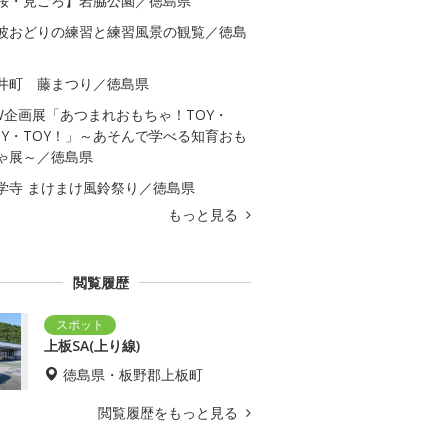
桜・見ごろ】岩脇公園／徳島県
波おどりの練習と練習風景の観覧／徳島
井町 藤まつり／徳島県
W企画展「あつまれおもちゃ！TOY・
OY・TOY！」～あそんで学べる知育おも
ゃ展～／徳島県
学寺 まけまけ風鈴祭り／徳島県
もっと見る
閲覧履歴
上板SA(上り線)
徳島県・板野郡上板町
閲覧履歴をもっと見る