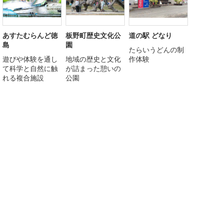
あすたむらんど徳
板野町歴史文化公
道の駅 どなり
島
園
たらいうどんの制
遊びや体験を通し
地域の歴史と文化
作体験
て科学と自然に触
が詰まった憩いの
れる複合施設
公園