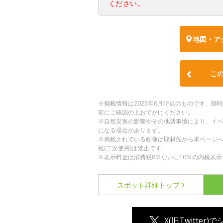
ください。
地図・ア
こ
※掲載情報は2025年6月時点のものです。
前にご確認の上おでかけください。
※自然災害の影響やその他諸事情により、イ
になる場合があります。
※掲載されている画像は取材先から本ページ
載(二次使用)は禁止です。
※表示料金は消費税8％ないし10％の内税表示
スポット詳細
トップ
X(旧Twitter)