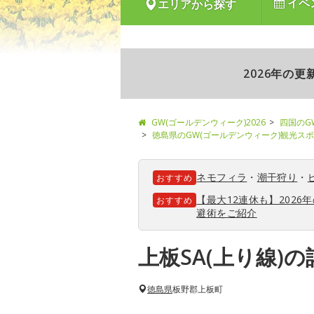
イベ
エリアから探す
2026年の
GW(ゴールデンウィーク)2026
四国のG
徳島県のGW(ゴールデンウィーク)観光ス
ネモフィラ
・
潮干狩り
・
おすすめ
【最大12連休も】202
おすすめ
避術をご紹介
上板SA(上り線)
徳島県
板野郡上板町