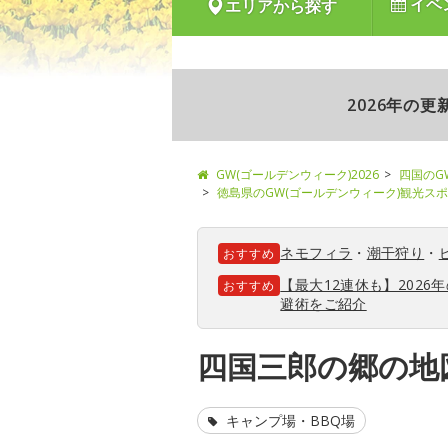
イベ
エリアから探す
2026年の
GW(ゴールデンウィーク)2026
四国のG
徳島県のGW(ゴールデンウィーク)観光ス
ネモフィラ
・
潮干狩り
・
おすすめ
【最大12連休も】202
おすすめ
避術をご紹介
四国三郎の郷の地
キャンプ場・BBQ場