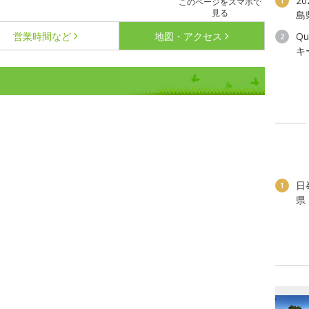
2
1
このページをスマホで
見る
島
営業時間など
地図・アクセス
Q
2
キ
日
1
県