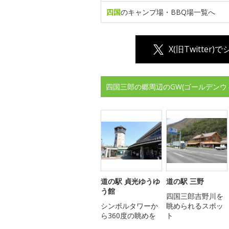
四国
のキャンプ場・BBQ場一覧へ
X(旧Twitter)
四国三郎の郷周辺のGW(ゴールデンウ
道の駅 貞光ゆうゆ
道の駅 三野
う館
四国三郎吉野川を
シンボルタワーか
眺められるスポッ
ら360度の眺めを
ト