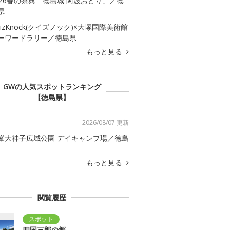
026春の祭典「徳島城 阿波おどり」／徳
県
uizKnock(クイズノック)×大塚国際美術館
ーワードラリー／徳島県
もっと見る
GWの人気スポットランキング
【徳島県】
2026/08/07 更新
峯大神子広域公園 デイキャンプ場／徳島
もっと見る
閲覧履歴
四国三郎の郷