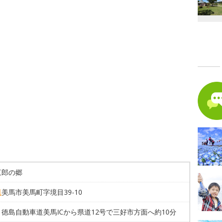
三郎の郷
県
美馬市美馬町字境目39-10
徳島自動車道美馬ICから県道12号で三好市方面へ約10分