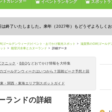
ントカレンダー
イベントランキング
スポットラ
更新は終了いたしました。来年（2027年）もどうぞよろしく
W(ゴールデンウィーク)イベント・おでかけ観光スポット
滋賀県のGW(ゴールデ
ポット
能登川水車とカヌーランド
詳細データ
ピクニック
・
BBQ
などおでかけ情報を大特集
6年のゴールデンウィークはいつから？混雑ピーク予想と回
関東・関西・東海エリア別スポットガイド
ーランドの詳細