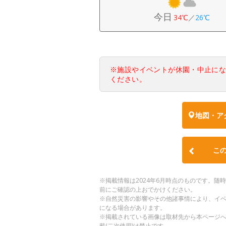
今日
34℃
／
26℃
※施設やイベントが休園・中止に
ください。
地図・ア
こ
※掲載情報は2024年6月時点のものです。
前にご確認の上おでかけください。
※自然災害の影響やその他諸事情により、イ
になる場合があります。
※掲載されている画像は取材先から本ページ
載(二次使用)は禁止です。