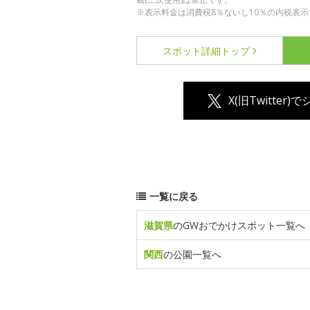
※表示料金は消費税8％ないし10％の内税表示
スポット詳細
トップ
X(旧Twitter)
一覧に戻る
滋賀県
のGWおでかけスポット一覧へ
関西
の公園一覧へ