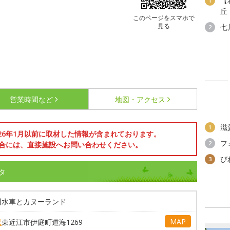
【
1
丘
このページをスマホで
見る
七
2
営業時間など
地図・アクセス
滋
1
026年1月以前に取材した情報が含まれております。
フ
2
合には、直接施設へお問い合わせください。
び
3
タ
川水車とカヌーランド
MAP
県
東近江市伊庭町道海1269