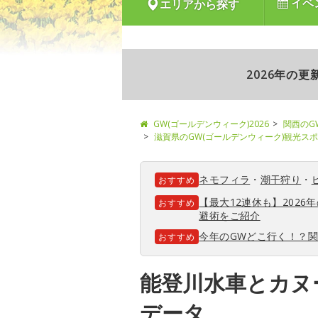
イベ
エリアから探す
2026年の
GW(ゴールデンウィーク)2026
関西のG
滋賀県のGW(ゴールデンウィーク)観光ス
ネモフィラ
・
潮干狩り
・
おすすめ
【最大12連休も】202
おすすめ
避術をご紹介
今年のGWどこ行く！？
おすすめ
能登川水車とカヌ
データ