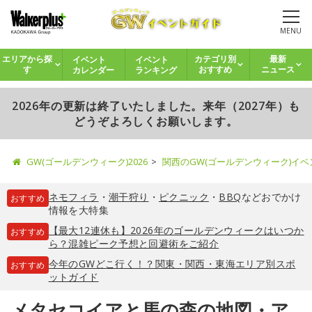
MENU
イベント
イベント
エリアから探
カテゴリ別
最新
カレンダー
ランキング
す
おすすめ
ニュース
2026年の更新は終了いたしました。来年（2027年）も
どうぞよろしくお願いします。
GW(ゴールデンウィーク)2026
関西のGW(ゴールデンウィーク)イ
ネモフィラ
・
潮干狩り
・
ピクニック
・
BBQ
などおでかけ
おすすめ
情報を大特集
【最大12連休も】2026年のゴールデンウィークはいつか
おすすめ
ら？混雑ピーク予想と回避術をご紹介
今年のGWどこ行く！？関東・関西・東海エリア別スポ
おすすめ
ットガイド
メタセコイアと馬の森の地図・ア