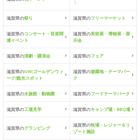
ト
滋賀県の
祭り
滋賀県の
フリーマーケット
滋賀県の
コンサート・音楽関
滋賀県の
美術展・博物展・展
連イベント
示会
滋賀県の
演劇・講演会
滋賀県の
フェア
滋賀県の
GW(ゴールデンウィ
滋賀県の
遊園地・テーマパー
ーク)観光スポット
ク
滋賀県の
水族館・動物園
滋賀県の
フードテーマパーク
滋賀県の
工場見学
滋賀県の
キャンプ場・BBQ場
滋賀県の
牧場・レジャー＆リ
滋賀県の
グランピング
ゾート施設