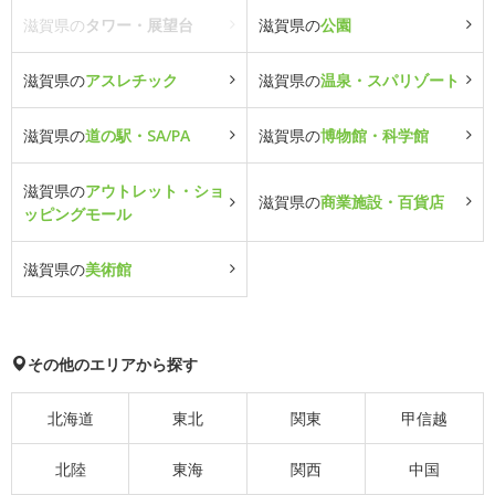
滋賀県の
タワー・展望台
滋賀県の
公園
滋賀県の
アスレチック
滋賀県の
温泉・スパリゾート
滋賀県の
道の駅・SA/PA
滋賀県の
博物館・科学館
滋賀県の
アウトレット・ショ
滋賀県の
商業施設・百貨店
ッピングモール
滋賀県の
美術館
その他のエリアから探す
北海道
東北
関東
甲信越
北陸
東海
関西
中国