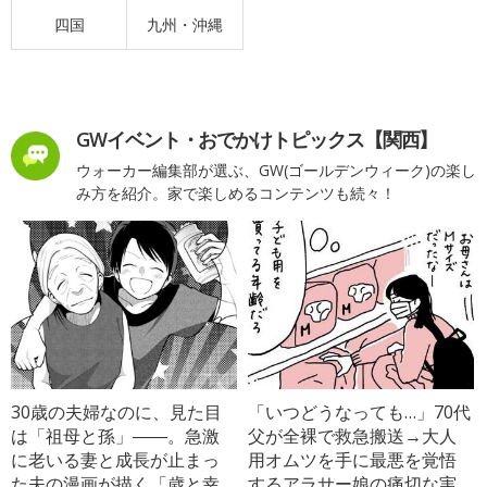
四国
九州・沖縄
GWイベント・おでかけトピックス【関西】
ウォーカー編集部が選ぶ、GW(ゴールデンウィーク)の楽し
み方を紹介。家で楽しめるコンテンツも続々！
30歳の夫婦なのに、見た目
「いつどうなっても…」70代
は「祖母と孫」――。急激
父が全裸で救急搬送→大人
に老いる妻と成長が止まっ
用オムツを手に最悪を覚悟
た夫の漫画が描く「歳と幸
するアラサー娘の痛切な実