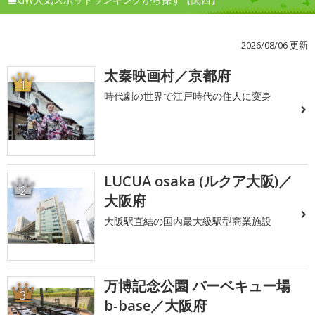
2026/08/06 更新
太秦映画村／京都府
1
時代劇の世界で江戸時代の住人に変身
LUCUA osaka (ルクア大阪)／
2
大阪府
大阪駅直結の国内最大級駅型商業施設
万博記念公園 バーベキュー場
3
b-base／大阪府