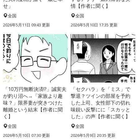
せ」
情【作者に聞く】
全国
全国
2026年5月11日 09:43 更新
2026年5月10日 17:35 更新
「10万円無断決済!?」誠実夫
「セクハラ」を「ミス」で
が釣り沼へ→「家族より趣
撃退？ツインの部屋を予約
味？」限界妻が突きつけた
した上司、女性部下の切れ
離婚という結末【作者に聞
味鋭い反撃にに「スカッと
く】
した」の声【作者に聞く】
全国
全国
2026年5月10日 07:30 更新
2026年5月9日 20:35 更新