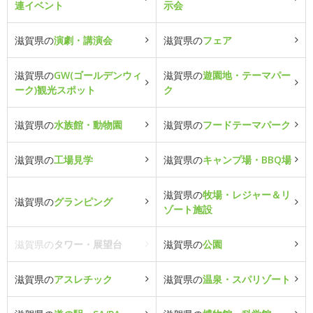
連イベント
示会
滋賀県の
演劇・講演会
滋賀県の
フェア
滋賀県の
GW(ゴールデンウィ
滋賀県の
遊園地・テーマパー
ーク)観光スポット
ク
滋賀県の
水族館・動物園
滋賀県の
フードテーマパーク
滋賀県の
工場見学
滋賀県の
キャンプ場・BBQ場
滋賀県の
牧場・レジャー＆リ
滋賀県の
グランピング
ゾート施設
滋賀県の
タワー・展望台
滋賀県の
公園
滋賀県の
アスレチック
滋賀県の
温泉・スパリゾート