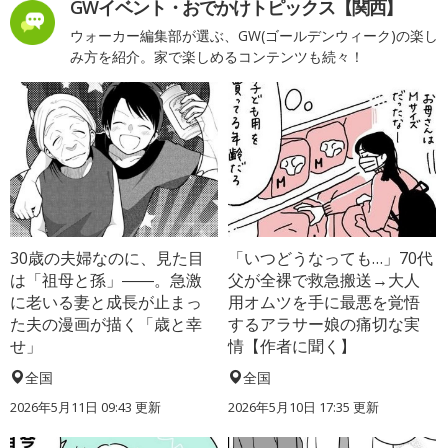
GWイベント・おでかけトピックス【関西】
ウォーカー編集部が選ぶ、GW(ゴールデンウィーク)の楽し
み方を紹介。家で楽しめるコンテンツも続々！
30歳の夫婦なのに、見た目
「いつどうなっても…」70代
は「祖母と孫」――。急激
父が全裸で救急搬送→大人
に老いる妻と成長が止まっ
用オムツを手に最悪を覚悟
た夫の漫画が描く「歳と幸
するアラサー娘の痛切な実
せ」
情【作者に聞く】
全国
全国
2026年5月11日 09:43 更新
2026年5月10日 17:35 更新