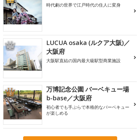
1
時代劇の世界で江戸時代の住人に変身
LUCUA osaka (ルクア大阪)／
2
大阪府
大阪駅直結の国内最大級駅型商業施設
万博記念公園 バーベキュー場
3
b-base／大阪府
初心者でも手ぶらで本格的なバーベキュー
が楽しめる