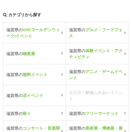
カテゴリから探す
滋賀県の
GW(ゴールデンウィ
滋賀県の
グルメ・フードフェ
ーク)イベント
ス
滋賀県の
体験イベント・アク
滋賀県の
物産展
ティビティ
滋賀県の
アニメ・ゲームイベ
滋賀県の
無料イベント
ント
滋賀県の
動物ふれあいイベン
滋賀県の
花イベント
ト
滋賀県の
祭り
滋賀県の
フリーマーケット
滋賀県の
コンサート・音楽関
滋賀県の
美術展・博物展・展