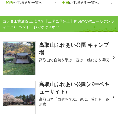
関西
の工場見学一覧へ
全国
の工場見学一覧へ
コクヨ工業滋賀 工場見学【工場見学休止】周辺のGW(ゴールデンウ
ィーク)イベント・おでかけスポット
高取山ふれあい公園 キャンプ
場
高取山で自然を学ぶ・遊ぶ・感じるを満喫
高取山ふれあい公園(バーベキ
ューサイト)
高取山で「自然を学ぶ、遊ぶ、感じる」を
満喫