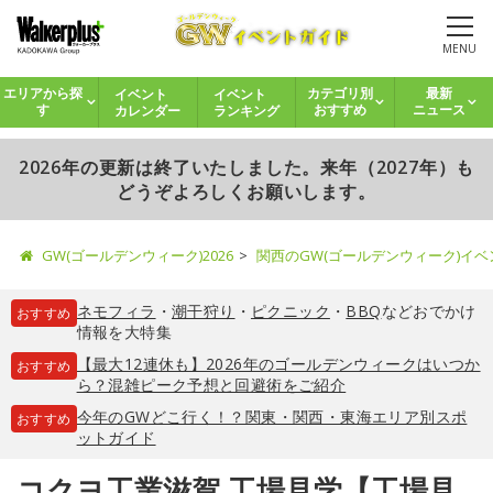
MENU
イベント
イベント
エリアから探
カテゴリ別
最新
カレンダー
ランキング
す
おすすめ
ニュース
2026年の更新は終了いたしました。来年（2027年）も
どうぞよろしくお願いします。
GW(ゴールデンウィーク)2026
関西のGW(ゴールデンウィーク)イ
ネモフィラ
・
潮干狩り
・
ピクニック
・
BBQ
などおでかけ
おすすめ
情報を大特集
【最大12連休も】2026年のゴールデンウィークはいつか
おすすめ
ら？混雑ピーク予想と回避術をご紹介
今年のGWどこ行く！？関東・関西・東海エリア別スポ
おすすめ
ットガイド
コクヨ工業滋賀 工場見学【工場見