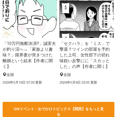
「10万円無断決済!?」誠実夫
「セクハラ」を「ミス」で
が釣り沼へ→「家族より趣
撃退？ツインの部屋を予約
味？」限界妻が突きつけた
した上司、女性部下の切れ
離婚という結末【作者に聞
味鋭い反撃にに「スカッと
く】
した」の声【作者に聞く】
全国
全国
2026年5月10日 07:30 更新
2026年5月9日 20:35 更新
GWイベント・おでかけトピックス【関西】をもっと見
る