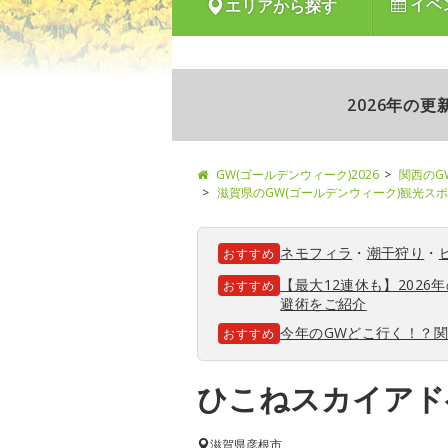
イベ
エリアから探す
2026年の
GW(ゴールデンウィーク)2026
関西のG
滋賀県のGW(ゴールデンウィーク)観光ス
ネモフィラ
・
潮干狩り
・
おすすめ
【最大12連休も】202
おすすめ
避術をご紹介
今年のGWどこ行く！？
おすすめ
ひこねスカイアド
滋賀県
彦根市