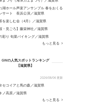
津まつり（海津力士まつり）／滋賀県
わ湖ホール声楽アンサンブル 春をおくる
ンサート 長浜公演／滋賀県
茶を楽しむ会（4月）／滋賀県
桜・見ごろ】藤栄神社／滋賀県
の彩り 旬菜バイキング／滋賀県
もっと見る
GWの人気スポットランキング
【滋賀県】
2026/08/06 更新
タセコイアと馬の森／滋賀県
キノ高原／滋賀県
もっと見る