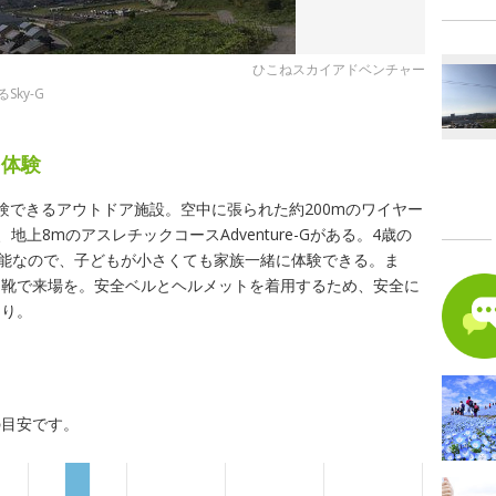
ひこねスカイアドベンチャー
ky-G
を体験
験できるアウトドア施設。空中に張られた約200mのワイヤー
地上8mのアスレチックコースAdventure-Gがある。4歳の
可能なので、子どもが小さくても家族一緒に体験できる。ま
と靴で来場を。安全ベルとヘルメットを着用するため、安全に
あり。
の目安です。