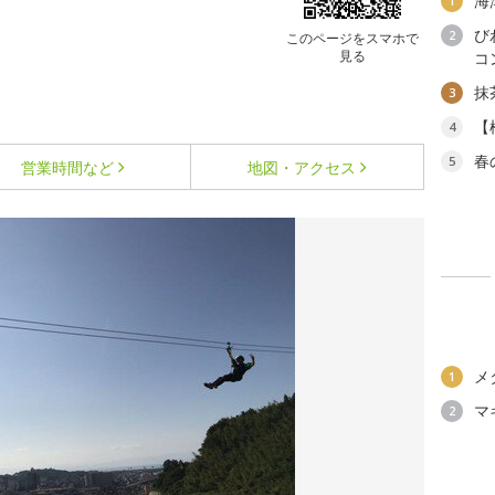
海
1
び
2
このページをスマホで
見る
コ
抹
3
【
4
春
5
営業時間など
地図・アクセス
メ
1
マ
2