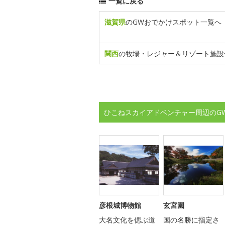
一覧に戻る
滋賀県
のGWおでかけスポット一覧へ
関西
の牧場・レジャー＆リゾート施設
ひこねスカイアドベンチャー周辺のG
彦根城博物館
玄宮園
大名文化を偲ぶ道
国の名勝に指定さ