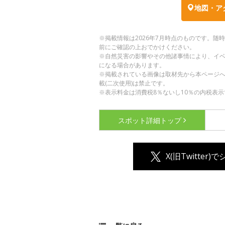
地図・ア
※掲載情報は2026年7月時点のものです。
前にご確認の上おでかけください。
※自然災害の影響やその他諸事情により、イ
になる場合があります。
※掲載されている画像は取材先から本ページ
載(二次使用)は禁止です。
※表示料金は消費税8％ないし10％の内税表示
スポット詳細
トップ
X(旧Twitter)