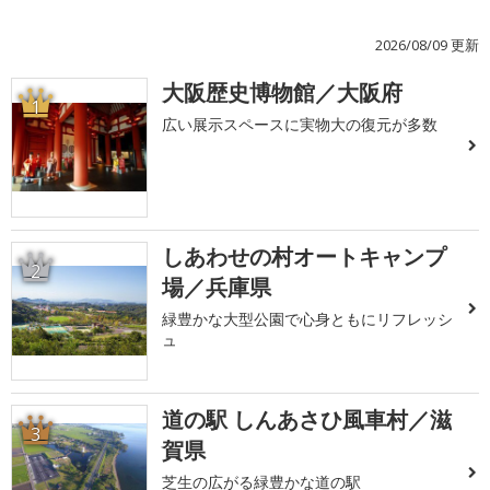
2026/08/09 更新
大阪歴史博物館／大阪府
1
広い展示スペースに実物大の復元が多数
しあわせの村オートキャンプ
2
場／兵庫県
緑豊かな大型公園で心身ともにリフレッシ
ュ
道の駅 しんあさひ風車村／滋
3
賀県
芝生の広がる緑豊かな道の駅