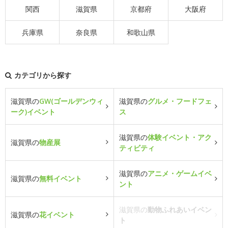
関西
滋賀県
京都府
大阪府
兵庫県
奈良県
和歌山県
カテゴリから探す
滋賀県の
GW(ゴールデンウィ
滋賀県の
グルメ・フードフェ
ーク)イベント
ス
滋賀県の
体験イベント・アク
滋賀県の
物産展
ティビティ
滋賀県の
アニメ・ゲームイベ
滋賀県の
無料イベント
ント
滋賀県の
動物ふれあいイベン
滋賀県の
花イベント
ト