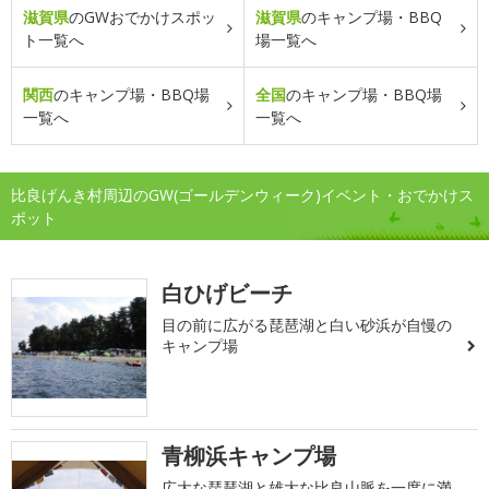
滋賀県
のGWおでかけスポッ
滋賀県
のキャンプ場・BBQ
ト一覧へ
場一覧へ
関西
のキャンプ場・BBQ場
全国
のキャンプ場・BBQ場
一覧へ
一覧へ
比良げんき村周辺のGW(ゴールデンウィーク)イベント・おでかけス
ポット
白ひげビーチ
目の前に広がる琵琶湖と白い砂浜が自慢の
キャンプ場
青柳浜キャンプ場
広大な琵琶湖と雄大な比良山脈を一度に満