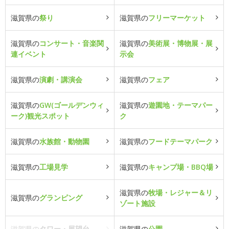
滋賀県の
祭り
滋賀県の
フリーマーケット
滋賀県の
コンサート・音楽関
滋賀県の
美術展・博物展・展
連イベント
示会
滋賀県の
演劇・講演会
滋賀県の
フェア
滋賀県の
GW(ゴールデンウィ
滋賀県の
遊園地・テーマパー
ーク)観光スポット
ク
滋賀県の
水族館・動物園
滋賀県の
フードテーマパーク
滋賀県の
工場見学
滋賀県の
キャンプ場・BBQ場
滋賀県の
牧場・レジャー＆リ
滋賀県の
グランピング
ゾート施設
滋賀県の
タワー・展望台
滋賀県の
公園