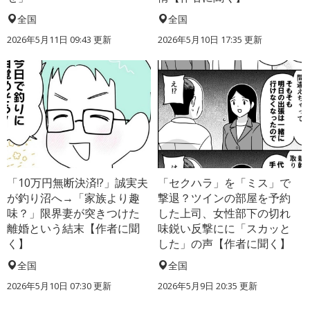
全国
全国
2026年5月11日 09:43 更新
2026年5月10日 17:35 更新
「10万円無断決済!?」誠実夫
「セクハラ」を「ミス」で
が釣り沼へ→「家族より趣
撃退？ツインの部屋を予約
味？」限界妻が突きつけた
した上司、女性部下の切れ
離婚という結末【作者に聞
味鋭い反撃にに「スカッと
く】
した」の声【作者に聞く】
全国
全国
2026年5月10日 07:30 更新
2026年5月9日 20:35 更新