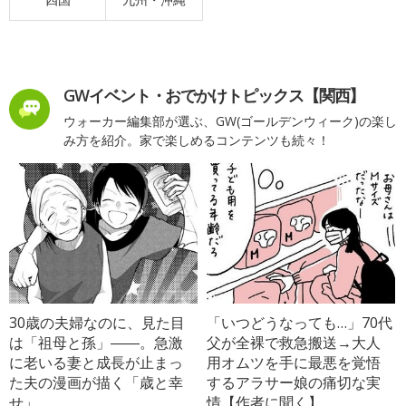
GWイベント・おでかけトピックス【関西】
ウォーカー編集部が選ぶ、GW(ゴールデンウィーク)の楽し
み方を紹介。家で楽しめるコンテンツも続々！
30歳の夫婦なのに、見た目
「いつどうなっても…」70代
は「祖母と孫」――。急激
父が全裸で救急搬送→大人
に老いる妻と成長が止まっ
用オムツを手に最悪を覚悟
た夫の漫画が描く「歳と幸
するアラサー娘の痛切な実
せ」
情【作者に聞く】