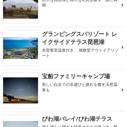
喫
グランピングスパリゾート レ
イクサイドテラス琵琶湖
全室客室温泉付き、 体験型アウトドアリゾ
ート
宝船ファミリーキャンプ場
美しい白浜での水遊びと疲れを癒す天然温
泉も
びわ湖バレイ/びわ湖テラス
空も湖も一望する絶景テラスで過ごす、贅