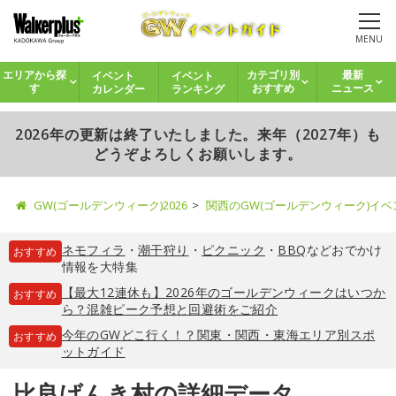
MENU
イベント
イベント
エリアから探
カテゴリ別
最新
カレンダー
ランキング
す
おすすめ
ニュース
2026年の更新は終了いたしました。来年（2027年）も
どうぞよろしくお願いします。
GW(ゴールデンウィーク)2026
関西のGW(ゴールデンウィーク)イ
ネモフィラ
・
潮干狩り
・
ピクニック
・
BBQ
などおでかけ
おすすめ
情報を大特集
【最大12連休も】2026年のゴールデンウィークはいつか
おすすめ
ら？混雑ピーク予想と回避術をご紹介
今年のGWどこ行く！？関東・関西・東海エリア別スポ
おすすめ
ットガイド
比良げんき村の詳細データ