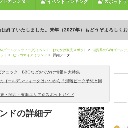
ントカレンダー
イベントランキング
スポットラ
更新は終了いたしました。来年（2027年）もどうぞよろしく
W(ゴールデンウィーク)イベント・おでかけ観光スポット
滋賀県のGW(ゴール
ポット
ビワコマイアミランド
詳細データ
ピクニック
・
BBQ
などおでかけ情報を大特集
6年のゴールデンウィークはいつから？混雑ピーク予想と回
関東・関西・東海エリア別スポットガイド
ンドの詳細デ
ミ
1