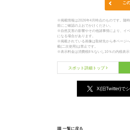
こ
※掲載情報は2026年4月時点のものです。
前にご確認の上おでかけください。
※自然災害の影響やその他諸事情により、イ
になる場合があります。
※掲載されている画像は取材先から本ページ
載(二次使用)は禁止です。
※表示料金は消費税8％ないし10％の内税表示
スポット詳細
トップ
X(旧Twitter)
一覧に戻る