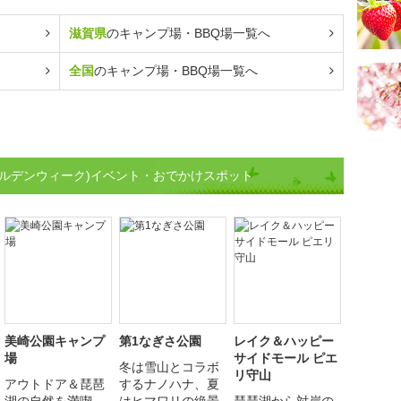
滋賀県
のキャンプ場・BBQ場一覧へ
全国
のキャンプ場・BBQ場一覧へ
ールデンウィーク)イベント・おでかけスポット
美崎公園キャンプ
第1なぎさ公園
レイク＆ハッピー
場
サイドモール ピエ
冬は雪山とコラボ
リ守山
アウトドア＆琵琶
するナノハナ、夏
湖の自然を満喫
はヒマワリの絶景
琵琶湖から対岸の