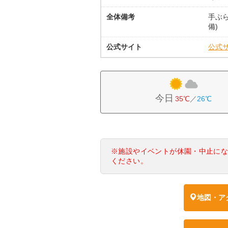
全体備考
手ぶ
備)
公式サイト
公式
今日
35℃
／
26℃
※施設やイベントが休園・中止に
ください。
地図・ア