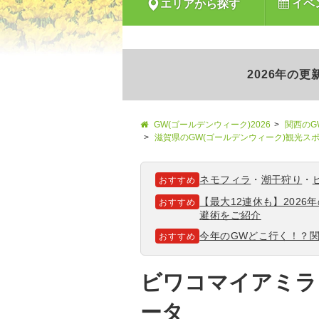
イベ
エリアから探す
2026年の
GW(ゴールデンウィーク)2026
関西のG
滋賀県のGW(ゴールデンウィーク)観光ス
ネモフィラ
・
潮干狩り
・
おすすめ
【最大12連休も】202
おすすめ
避術をご紹介
今年のGWどこ行く！？
おすすめ
ビワコマイアミラ
ータ