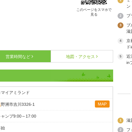
ン
このページをスマホで
見る
ブ
2
ブ
3
滋
京
4
ド
近
営業時間など
地図・アクセス
5
i
コマイアミランド
MAP
県
野洲市吉川3326-1
ャンプ9:00～17:00
滋
1
年始
フ
2