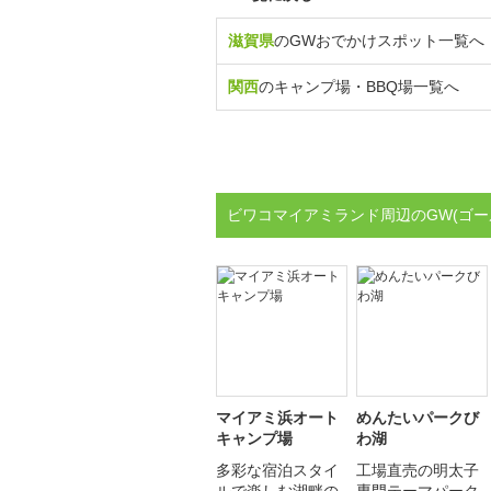
滋賀県
のGWおでかけスポット一覧へ
関西
のキャンプ場・BBQ場一覧へ
ビワコマイアミランド周辺のGW(ゴ
マイアミ浜オート
めんたいパークび
キャンプ場
わ湖
多彩な宿泊スタイ
工場直売の明太子
ルで楽しむ湖畔の
専門テーマパーク