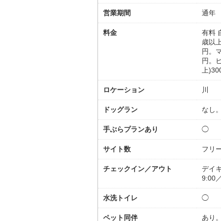
営業期間
通年
料金
有料 
歳以上
円。マ
円。ビ
上)3
ロケーション
川
ドッグラン
なし
手ぶらプランあり
◯
サイト数
フリ
チェックイン／アウト
デイ
9:00／
水洗トイレ
◯
ペット同伴
あり