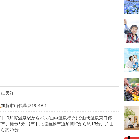
くに天祥
県
加賀市山代温泉19-49-1
】JR加賀温泉駅からバス(山中温泉行き)で山代温泉東口停
車、徒歩3分 【車】北陸自動車道加賀ICから約15分、片山
から約25分