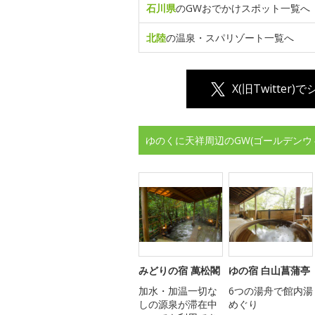
石川県
のGWおでかけスポット一覧へ
北陸
の温泉・スパリゾート一覧へ
X(旧Twitter)
ゆのくに天祥周辺のGW(ゴールデンウ
みどりの宿 萬松閣
ゆの宿 白山菖蒲亭
加水・加温一切な
6つの湯舟で館内湯
しの源泉が滞在中
めぐり