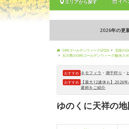
イベ
エリアから探す
2026年の
GW(ゴールデンウィーク)2026
北陸のG
石川県のGW(ゴールデンウィーク)観光ス
ネモフィラ
・
潮干狩り
・
おすすめ
【最大12連休も】202
おすすめ
避術をご紹介
ゆのくに天祥の地