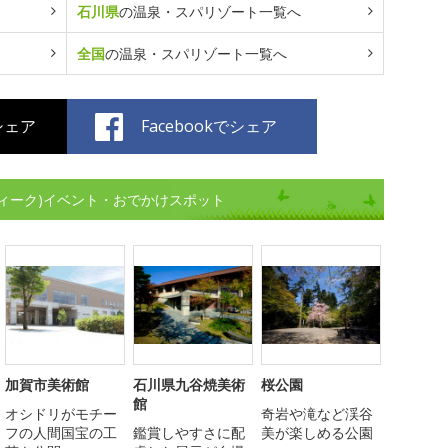
石川県
の温泉・スパリゾート一覧へ
全国
の温泉・スパリゾート一覧へ
でシェア
Facebookでシェア
ィーク)イベント・おでかけスポット
加賀市美術館
石川県九谷焼美術
桜公園
館
オシドリがモチー
奇岩や滝など渓谷
フの人間国宝の工
鑑賞しやすさに配
美が楽しめる公園