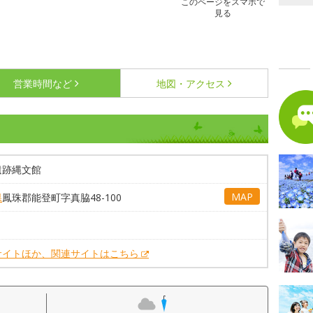
このページをスマホで
見る
営業時間など
地図・アクセス
遺跡縄文館
MAP
県
鳳珠郡能登町字真脇48-100
サイトほか、関連サイトはこちら