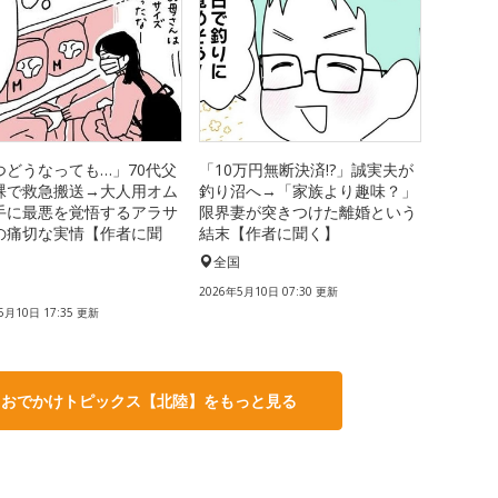
つどうなっても…」70代父
「10万円無断決済!?」誠実夫が
裸で救急搬送→大人用オム
釣り沼へ→「家族より趣味？」
手に最悪を覚悟するアラサ
限界妻が突きつけた離婚という
の痛切な実情【作者に聞
結末【作者に聞く】
全国
国
2026年5月10日 07:30 更新
5月10日 17:35 更新
・おでかけトピックス【北陸】をもっと見る