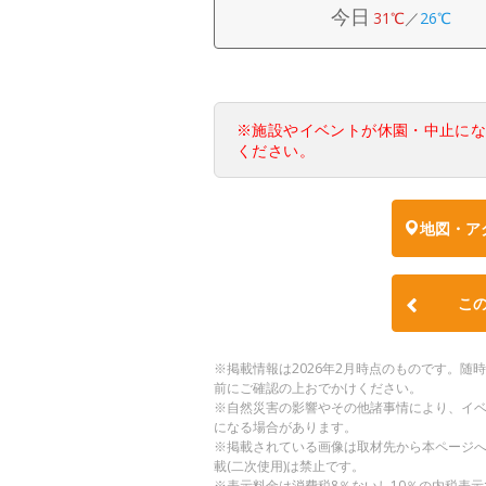
今日
31℃
／
26℃
※施設やイベントが休園・中止に
ください。
地図・ア
こ
※掲載情報は2026年2月時点のものです。
前にご確認の上おでかけください。
※自然災害の影響やその他諸事情により、イ
になる場合があります。
※掲載されている画像は取材先から本ページ
載(二次使用)は禁止です。
※表示料金は消費税8％ないし10％の内税表示