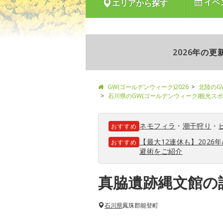
イベ
エリアから探す
2026年の
GW(ゴールデンウィーク)2026
北陸のG
石川県のGW(ゴールデンウィーク)観光ス
ネモフィラ
・
潮干狩り
・
おすすめ
【最大12連休も】202
おすすめ
避術をご紹介
真脇遺跡縄文館の
石川県
鳳珠郡能登町