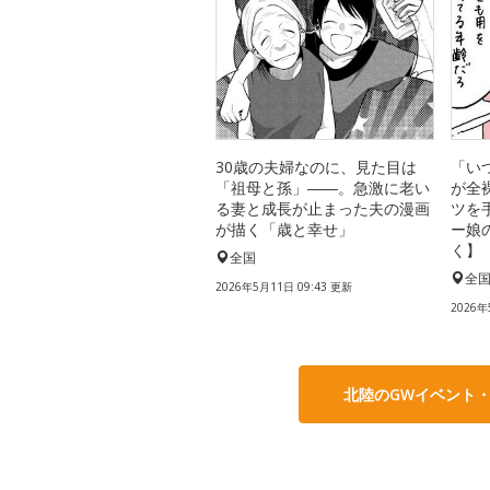
30歳の夫婦なのに、見た目は
「い
「祖母と孫」――。急激に老い
が全
る妻と成長が止まった夫の漫画
ツを
が描く「歳と幸せ」
ー娘
く】
全国
全
2026年5月11日 09:43 更新
2026年
北陸のGWイベント