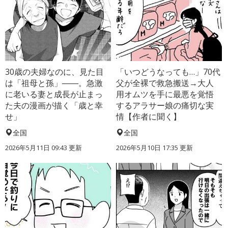
30歳の夫婦なのに、見た目
「いつどうなっても…」70代
は「祖母と孫」――。急激
父が全裸で救急搬送→大人
に老いる妻と成長が止まっ
用オムツを手に最悪を覚悟
た夫の漫画が描く「歳と幸
するアラサー娘の痛切な実
せ」
情【作者に聞く】
全国
全国
2026年5月11日 09:43 更新
2026年5月10日 17:35 更新