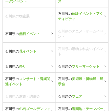
ーク)イベント
ス
石川県の
体験イベント・アク
石川県の
物産展
ティビティ
石川県の
アニメ・ゲームイベ
石川県の
無料イベント
ント
石川県の
動物ふれあいイベン
石川県の
花イベント
ト
石川県の
祭り
石川県の
フリーマーケット
石川県の
コンサート・音楽関
石川県の
美術展・博物展・展
連イベント
示会
石川県の
演劇・講演会
石川県の
フェア
石川県の
GW(ゴールデンウィ
石川県の
遊園地・テーマパー