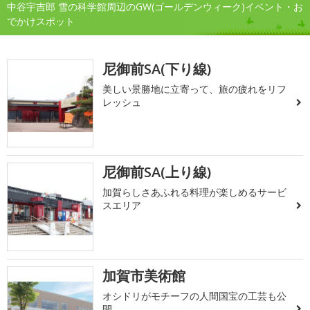
中谷宇吉郎 雪の科学館周辺のGW(ゴールデンウィーク)イベント・お
でかけスポット
尼御前SA(下り線)
美しい景勝地に立寄って、旅の疲れをリフ
レッシュ
尼御前SA(上り線)
加賀らしさあふれる料理が楽しめるサービ
スエリア
加賀市美術館
オシドリがモチーフの人間国宝の工芸も公
開