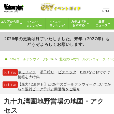
MENU
イベント
イベント
エリアから探
カテゴリ別
最新
カレンダー
ランキング
す
おすすめ
ニュース
2026年の更新は終了いたしました。来年（2027年）も
どうぞよろしくお願いします。
GW(ゴールデンウィーク)2026
北陸のGW(ゴールデンウィーク)イ
ネモフィラ
・
潮干狩り
・
ピクニック
・
BBQ
などおでかけ
おすすめ
情報を大特集
【最大12連休も】2026年のゴールデンウィークはいつか
おすすめ
ら？混雑ピーク予想と回避術をご紹介
九十九湾園地野営場の地図・アク
セス