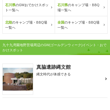
石川県
のGWおでかけスポッ
石川県
のキャンプ場・BBQ
ト一覧へ
場一覧へ
北陸
のキャンプ場・BBQ場
全国
のキャンプ場・BBQ場
一覧へ
一覧へ
九十九湾園地野営場周辺のGW(ゴールデンウィーク)イベント・おで
かけスポット
真脇遺跡縄文館
縄文時代が体感できる