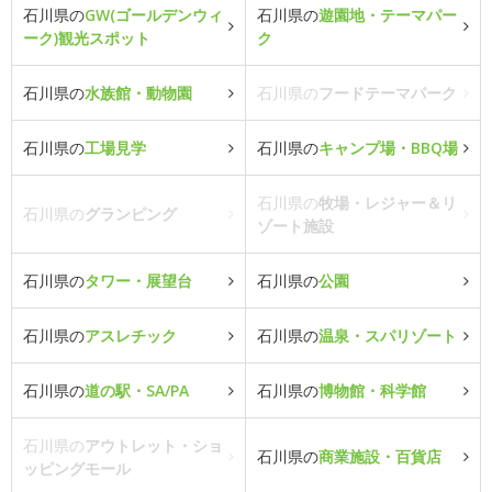
石川県の
GW(ゴールデンウィ
石川県の
遊園地・テーマパー
ーク)観光スポット
ク
石川県の
水族館・動物園
石川県の
フードテーマパーク
石川県の
工場見学
石川県の
キャンプ場・BBQ場
石川県の
牧場・レジャー＆リ
石川県の
グランピング
ゾート施設
石川県の
タワー・展望台
石川県の
公園
石川県の
アスレチック
石川県の
温泉・スパリゾート
石川県の
道の駅・SA/PA
石川県の
博物館・科学館
石川県の
アウトレット・ショ
石川県の
商業施設・百貨店
ッピングモール