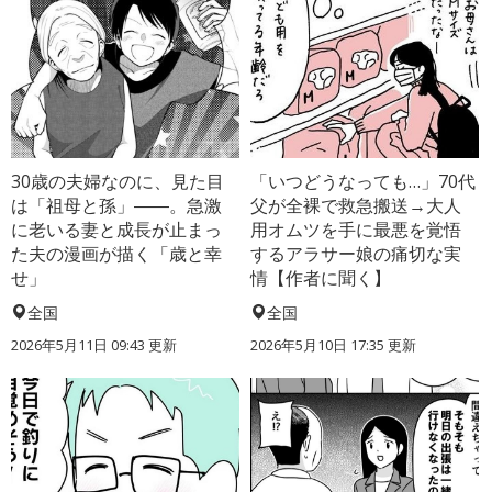
30歳の夫婦なのに、見た目
「いつどうなっても…」70代
は「祖母と孫」――。急激
父が全裸で救急搬送→大人
に老いる妻と成長が止まっ
用オムツを手に最悪を覚悟
た夫の漫画が描く「歳と幸
するアラサー娘の痛切な実
せ」
情【作者に聞く】
全国
全国
2026年5月11日 09:43 更新
2026年5月10日 17:35 更新