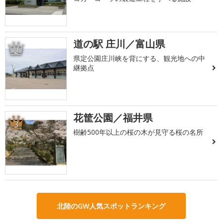
道の駅 庄川／富山県
2
県定公園庄川峡を背にする、観光地への中
継拠点
花筐公園／福井県
3
樹齢500年以上の桜の木が見守る桜の名所
北陸のGW人気スポットランキング