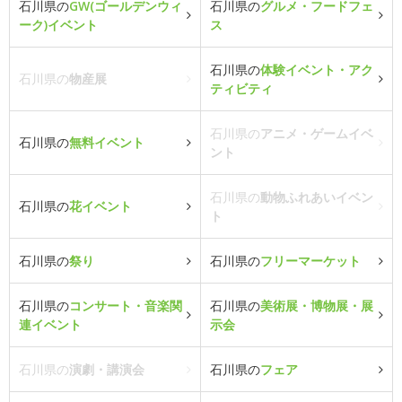
石川県の
GW(ゴールデンウィ
石川県の
グルメ・フードフェ
ーク)イベント
ス
石川県の
体験イベント・アク
石川県の
物産展
ティビティ
石川県の
アニメ・ゲームイベ
石川県の
無料イベント
ント
石川県の
動物ふれあいイベン
石川県の
花イベント
ト
石川県の
祭り
石川県の
フリーマーケット
石川県の
コンサート・音楽関
石川県の
美術展・博物展・展
連イベント
示会
石川県の
演劇・講演会
石川県の
フェア