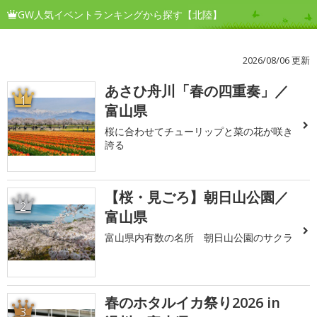
GW人気イベントランキングから探す【北陸】
2026/08/06 更新
あさひ舟川「春の四重奏」／
1
富山県
桜に合わせてチューリップと菜の花が咲き
誇る
【桜・見ごろ】朝日山公園／
2
富山県
富山県内有数の名所 朝日山公園のサクラ
春のホタルイカ祭り2026 in
3