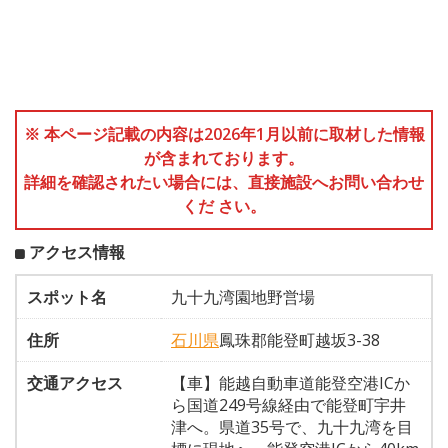
※ 本ページ記載の内容は2026年1月以前に取材した情報
が含まれております。
詳細を確認されたい場合には、直接施設へお問い合わせ
くだ さい。
アクセス情報
スポット名
九十九湾園地野営場
住所
石川県
鳳珠郡能登町越坂3-38
交通アクセス
【車】能越自動車道能登空港ICか
ら国道249号線経由で能登町宇井
津へ。県道35号で、九十九湾を目