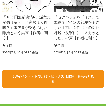
「10万円無断決済!?」誠実夫
「セクハラ」を「ミス」で
が釣り沼へ→「家族より趣
撃退？ツインの部屋を予約
味？」限界妻が突きつけた
した上司、女性部下の切れ
離婚という結末【作者に聞
味鋭い反撃にに「スカッと
く】
した」の声【作者に聞く】
全国
全国
2026年5月10日 07:30 更新
2026年5月9日 20:35 更新
GWイベント・おでかけトピックス【北陸】をもっと見
る