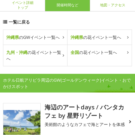
イベント詳細
開催時間など
地図・アクセス
トップ
一覧に戻る
沖縄県
のGWイベント一覧へ
沖縄県
の花イベント一覧へ
九州・沖縄
の花イベント一覧
全国
の花イベント一覧へ
へ
ホテル日航アリビラ周辺のGW(ゴールデンウィーク)イベント・おで
かけスポット
海辺のアートdays / バンタカ
フェ by 星野リゾート
美術館のようなカフェで海とアートを体感