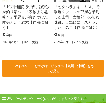
「10万円無断決済!?」誠実夫
「セクハラ」を「ミス」で
が釣り沼へ→「家族より趣
撃退？ツインの部屋を予約
味？」限界妻が突きつけた
した上司、女性部下の切れ
離婚という結末【作者に聞
味鋭い反撃にに「スカッと
く】
した」の声【作者に聞く】
全国
全国
2026年5月10日 07:30 更新
2026年5月9日 20:35 更新
GWイベント・おでかけトピックス【九州・沖縄】をも
っと見る
GW(ゴールデンウィーク)のおでかけをもっと楽しむ