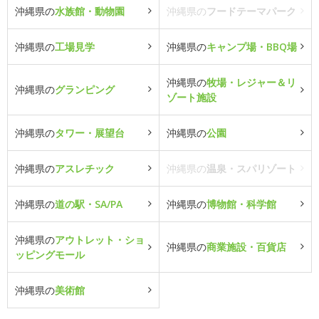
沖縄県の
水族館・動物園
沖縄県の
フードテーマパーク
沖縄県の
工場見学
沖縄県の
キャンプ場・BBQ場
沖縄県の
牧場・レジャー＆リ
沖縄県の
グランピング
ゾート施設
沖縄県の
タワー・展望台
沖縄県の
公園
沖縄県の
アスレチック
沖縄県の
温泉・スパリゾート
沖縄県の
道の駅・SA/PA
沖縄県の
博物館・科学館
沖縄県の
アウトレット・ショ
沖縄県の
商業施設・百貨店
ッピングモール
沖縄県の
美術館