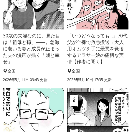
30歳の夫婦なのに、見た目
「いつどうなっても…」70代
は「祖母と孫」――。急激
父が全裸で救急搬送→大人
に老いる妻と成長が止まっ
用オムツを手に最悪を覚悟
た夫の漫画が描く「歳と幸
するアラサー娘の痛切な実
せ」
情【作者に聞く】
全国
全国
2026年5月11日 09:43 更新
2026年5月10日 17:35 更新