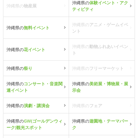
沖縄県の
体験イベント・アク
沖縄県の
物産展
ティビティ
沖縄県の
アニメ・ゲームイベ
沖縄県の
無料イベント
ント
沖縄県の
動物ふれあいイベン
沖縄県の
花イベント
ト
沖縄県の
祭り
沖縄県の
フリーマーケット
沖縄県の
コンサート・音楽関
沖縄県の
美術展・博物展・展
連イベント
示会
沖縄県の
演劇・講演会
沖縄県の
フェア
沖縄県の
GW(ゴールデンウィ
沖縄県の
遊園地・テーマパー
ーク)観光スポット
ク