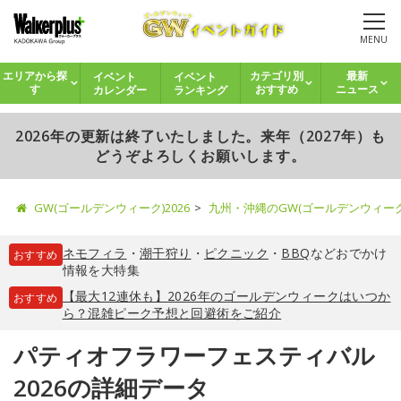
MENU
イベント
イベント
エリアから探
カテゴリ別
最新
カレンダー
ランキング
す
おすすめ
ニュース
2026年の更新は終了いたしました。来年（2027年）も
どうぞよろしくお願いします。
GW(ゴールデンウィーク)2026
九州・沖縄のGW(ゴールデンウィー
ネモフィラ
・
潮干狩り
・
ピクニック
・
BBQ
などおでかけ
おすすめ
情報を大特集
【最大12連休も】2026年のゴールデンウィークはいつか
おすすめ
ら？混雑ピーク予想と回避術をご紹介
パティオフラワーフェスティバル
2026の詳細データ