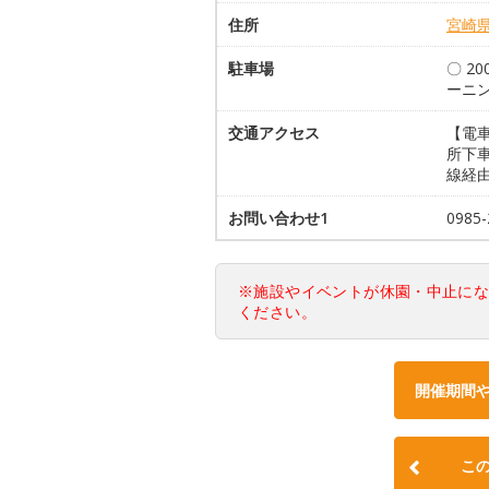
住所
宮崎
駐車場
〇 2
ーニ
交通アクセス
【電
所下車
線経由
お問い合わせ1
098
※施設やイベントが休園・中止に
ください。
開催期間
こ