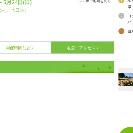
水
1
スマホで地図を見る
～5月24日(日)
県
火)、19日(火)
コ
2
パ
白
3
開催時間など
地図・アクセス