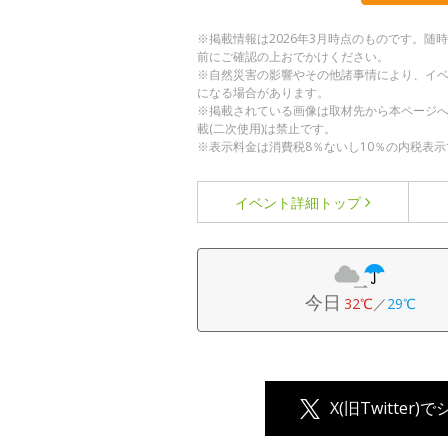
※掲載情報は2026年3月時点のものです。
前にご確認の上おでかけください。
※自然災害の影響やその他諸事情により、イ
になる場合があります。
※掲載されている画像は取材先から本ページ
載(二次使用)は禁止です。
※表示料金は消費税8％ないし10％の内税表示
イベント詳細
トップ
今日
32℃
／
29℃
X(旧Twitter)