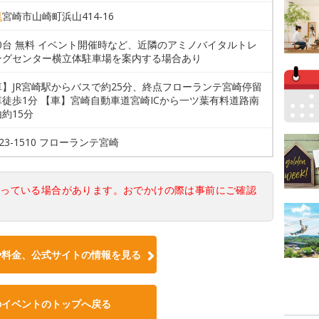
県
宮崎市山崎町浜山414-16
00台 無料 イベント開催時など、近隣のアミノバイタルトレ
ングセンター横立体駐車場を案内する場合あり
車】JR宮崎駅からバスで約25分、終点フローランテ宮崎停留
徒歩1分 【車】宮崎自動車道宮崎ICから一ツ葉有料道路南
約15分
5-23-1510 フローランテ宮崎
なっている場合があります。おでかけの際は事前にご確認
や料金、公式サイトの情報を見る
のイベントのトップへ戻る