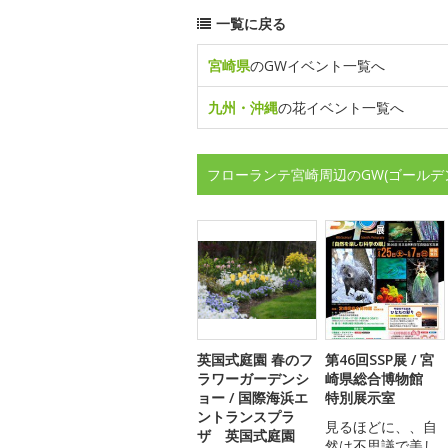
一覧に戻る
宮崎県
のGWイベント一覧へ
九州・沖縄
の花イベント一覧へ
フローランテ宮崎周辺のGW(ゴールデ
英国式庭園 春のフ
第46回SSP展 / 宮
ラワーガーデンシ
崎県総合博物館
ョー / 国際海浜エ
特別展示室
ントランスプラ
見るほどに、、自
ザ 英国式庭園
然は不思議で美し