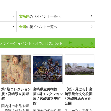
宮崎県
の花イベント一覧へ
全国
の花イベント一覧へ
ンウィーク)イベント・おでかけスポット
第1期コレクション
宮崎県立美術館
【桜・見ごろ】宮
展 / 宮崎県立美術
第4期コレクション
崎県総合文化公園
館
展 / 宮崎県立美術
/ 宮崎県総合文化
館
公園
国内外の名品や郷
土作家の作品を無
国内外の名品や郷
スポーツも文化も