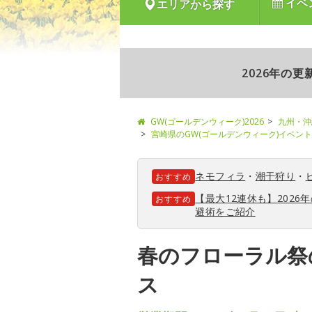
イベ
エリアから探す
2026年の
GW(ゴールデンウィーク)2026
九州・沖
宮崎県のGW(ゴールデンウィーク)イベン
ネモフィラ
・
潮干狩り
・
おすすめ
【最大12連休も】202
おすすめ
避術をご紹介
春のフローラル祭
ス