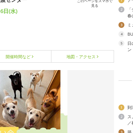
ア
1
このページをスマホで
見る
「
2
6日(水)
春
ミ
3
B
4
日
5
ン
開催時間など
地図・アクセス
到
1
ス
2
／
築
3