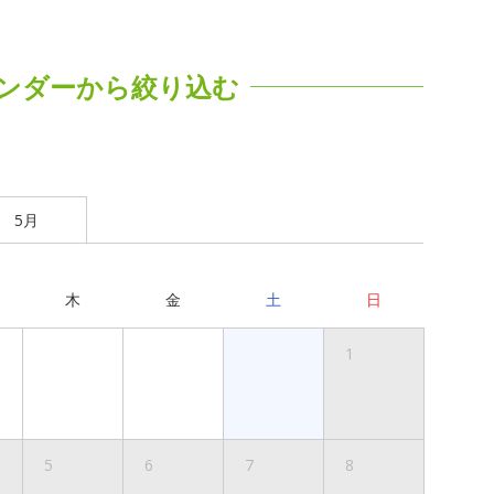
ンダーから絞り込む
5月
木
金
土
日
1
5
6
7
8