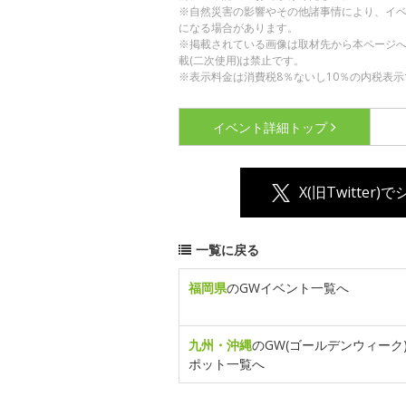
※自然災害の影響やその他諸事情により、イ
になる場合があります。
※掲載されている画像は取材先から本ページ
載(二次使用)は禁止です。
※表示料金は消費税8％ないし10％の内税表示
イベント詳細
トップ
X(旧Twitter)
一覧に戻る
福岡県
のGWイベント一覧へ
九州・沖縄
のGW(ゴールデンウィーク
ポット一覧へ