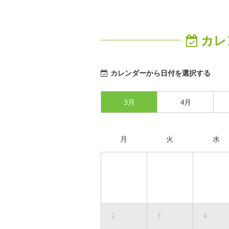
カレ
カレンダーから日付を選択する
3月
4月
月
火
水
2
3
4