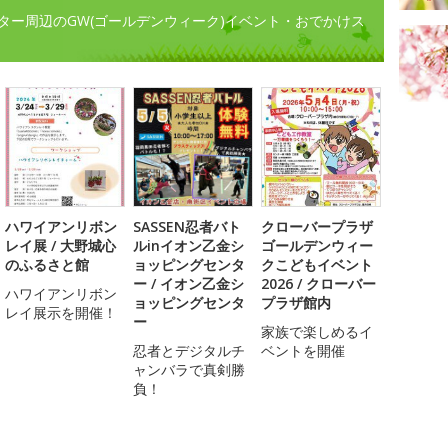
ター周辺のGW(ゴールデンウィーク)イベント・おでかけス
ハワイアンリボン
SASSEN忍者バト
クローバープラザ
レイ展 / 大野城心
ルinイオン乙金シ
ゴールデンウィー
のふるさと館
ョッピングセンタ
クこどもイベント
ー / イオン乙金シ
2026 / クローバー
ハワイアンリボン
ョッピングセンタ
プラザ館内
レイ展示を開催！
ー
家族で楽しめるイ
忍者とデジタルチ
ベントを開催
ャンバラで真剣勝
負！