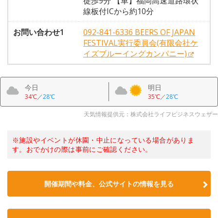
徒歩9分 【車】福岡高速道路環状
線板付ICから約10分
お問い合わせ1
092-841-6336 BEERS OF JAPAN
FESTIVAL実行委員会(有限会社ケ
イズブルーイングカンパニー)
今日
明日
34℃
／
28℃
35℃
／
28℃
天気情報提供元：株式会社ライフビジネスウェザー
※施設やイベントが休園・中止になっている場合がありま
す。おでかけの際は事前にご確認ください。
開催期間や料金、公式サイトの
情報を見る