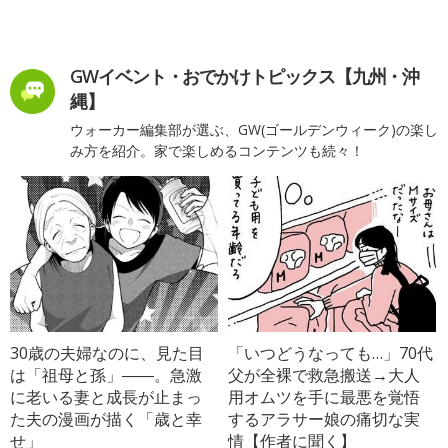
GWイベント・おでかけトピックス【九州・沖
縄】
ウォーカー編集部が選ぶ、GW(ゴールデンウィーク)の楽し
み方を紹介。家で楽しめるコンテンツも続々！
30歳の夫婦なのに、見た目
「いつどうなっても…」70代
は「祖母と孫」――。急激
父が全裸で救急搬送→大人
に老いる妻と成長が止まっ
用オムツを手に最悪を覚悟
た夫の漫画が描く「歳と幸
するアラサー娘の痛切な実
せ」
情【作者に聞く】