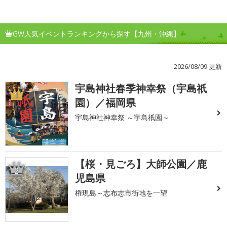
GW人気イベントランキングから探す【九州・沖縄】
2026/08/09 更新
宇島神社春季神幸祭（宇島祇
1
園）／福岡県
宇島神社神幸祭 ～宇島祇園～
【桜・見ごろ】大師公園／鹿
2
児島県
権現島～志布志市街地を一望