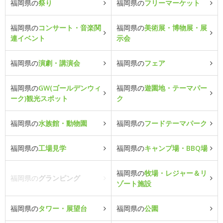
福岡県の
祭り
福岡県の
フリーマーケット
福岡県の
コンサート・音楽関
福岡県の
美術展・博物展・展
連イベント
示会
福岡県の
演劇・講演会
福岡県の
フェア
福岡県の
GW(ゴールデンウィ
福岡県の
遊園地・テーマパー
ーク)観光スポット
ク
福岡県の
水族館・動物園
福岡県の
フードテーマパーク
福岡県の
工場見学
福岡県の
キャンプ場・BBQ場
福岡県の
牧場・レジャー＆リ
福岡県の
グランピング
ゾート施設
福岡県の
タワー・展望台
福岡県の
公園