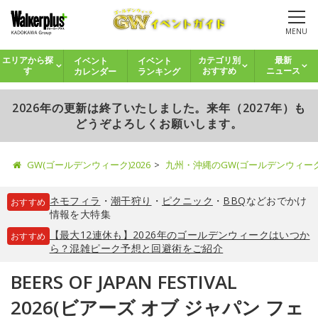
MENU
イベント
イベント
エリアから探
カテゴリ別
最新
カレンダー
ランキング
す
おすすめ
ニュース
2026年の更新は終了いたしました。来年（2027年）も
どうぞよろしくお願いします。
GW(ゴールデンウィーク)2026
九州・沖縄のGW(ゴールデンウィー
ネモフィラ
・
潮干狩り
・
ピクニック
・
BBQ
などおでかけ
おすすめ
情報を大特集
【最大12連休も】2026年のゴールデンウィークはいつか
おすすめ
ら？混雑ピーク予想と回避術をご紹介
BEERS OF JAPAN FESTIVAL
2026(ビアーズ オブ ジャパン フェ