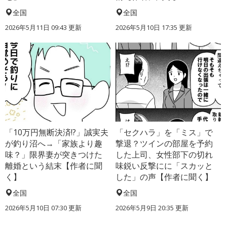
全国
全国
2026年5月11日 09:43 更新
2026年5月10日 17:35 更新
「10万円無断決済!?」誠実夫
「セクハラ」を「ミス」で
が釣り沼へ→「家族より趣
撃退？ツインの部屋を予約
味？」限界妻が突きつけた
した上司、女性部下の切れ
離婚という結末【作者に聞
味鋭い反撃にに「スカッと
く】
した」の声【作者に聞く】
全国
全国
2026年5月10日 07:30 更新
2026年5月9日 20:35 更新