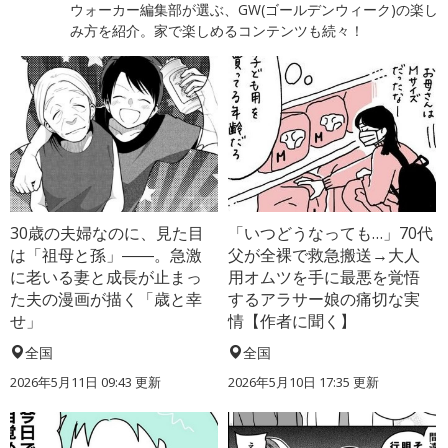
ウォーカー編集部が選ぶ、GW(ゴールデンウィーク)の楽し
み方を紹介。家で楽しめるコンテンツも続々！
30歳の夫婦なのに、見た目
「いつどうなっても…」70代
は「祖母と孫」――。急激
父が全裸で救急搬送→大人
に老いる妻と成長が止まっ
用オムツを手に最悪を覚悟
た夫の漫画が描く「歳と幸
するアラサー娘の痛切な実
せ」
情【作者に聞く】
全国
全国
2026年5月11日 09:43 更新
2026年5月10日 17:35 更新