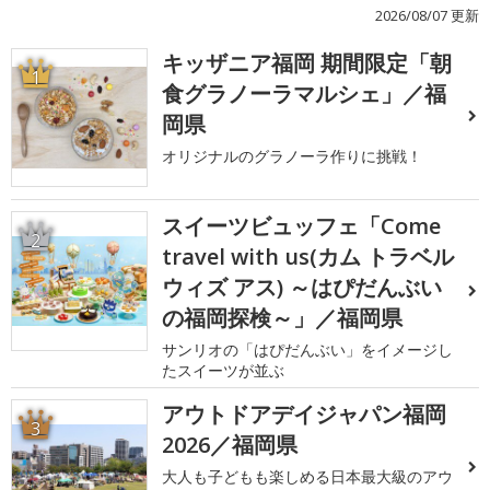
2026/08/07 更新
キッザニア福岡 期間限定「朝
1
食グラノーラマルシェ」／福
岡県
オリジナルのグラノーラ作りに挑戦！
スイーツビュッフェ「Come
2
travel with us(カム トラベル
ウィズ アス) ～はぴだんぶい
の福岡探検～」／福岡県
サンリオの「はぴだんぶい」をイメージし
たスイーツが並ぶ
アウトドアデイジャパン福岡
3
2026／福岡県
大人も子どもも楽しめる日本最大級のアウ