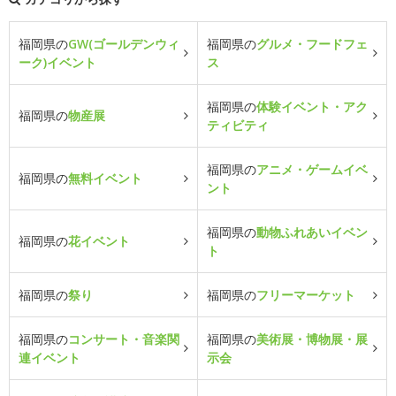
福岡県の
GW(ゴールデンウィ
福岡県の
グルメ・フードフェ
ーク)イベント
ス
福岡県の
体験イベント・アク
福岡県の
物産展
ティビティ
福岡県の
アニメ・ゲームイベ
福岡県の
無料イベント
ント
福岡県の
動物ふれあいイベン
福岡県の
花イベント
ト
福岡県の
祭り
福岡県の
フリーマーケット
福岡県の
コンサート・音楽関
福岡県の
美術展・博物展・展
連イベント
示会