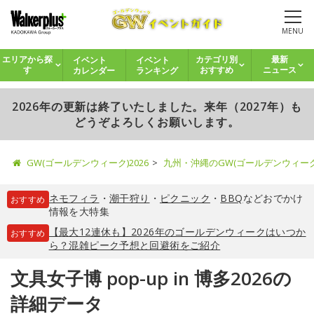
MENU
イベント
イベント
エリアから探
カテゴリ別
最新
カレンダー
ランキング
す
おすすめ
ニュース
2026年の更新は終了いたしました。来年（2027年）も
どうぞよろしくお願いします。
GW(ゴールデンウィーク)2026
九州・沖縄のGW(ゴールデンウィー
ネモフィラ
・
潮干狩り
・
ピクニック
・
BBQ
などおでかけ
おすすめ
情報を大特集
【最大12連休も】2026年のゴールデンウィークはいつか
おすすめ
ら？混雑ピーク予想と回避術をご紹介
文具女子博 pop-up in 博多2026の
詳細データ