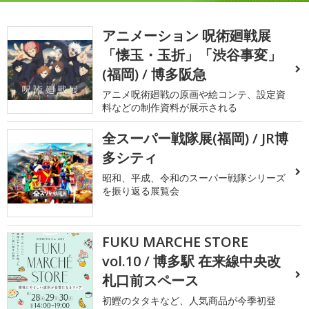
アニメーション 呪術廻戦展
「懐玉・玉折」「渋谷事変」
(福岡) / 博多阪急
アニメ呪術廻戦の原画や絵コンテ、設定資
料などの制作資料が展示される
全スーパー戦隊展(福岡) / JR博
多シティ
昭和、平成、令和のスーパー戦隊シリーズ
を振り返る展覧会
FUKU MARCHE STORE
vol.10 / 博多駅 在来線中央改
札口前スペース
初鰹のタタキなど、人気商品が今季初登