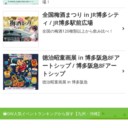
場！
全国梅酒まつり in JR博多シテ
ィ / JR博多駅前広場
全国の梅酒120種類以上から飲み比べ！
徳治昭童画展 in 博多阪急8Fア
ートシップ / 博多阪急8Fアー
トシップ
徳治昭童画展 in 博多阪急
GW人気イベントランキングから探す【九州・沖縄】