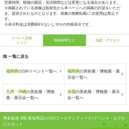
営業時間、植物の開花・見頃期間などは変更になる場合があります。
※掲載されている画像は取材先から本ページへの掲載の許諾をいただ
き、提供されたものとなります。画像の無断転載(二次使用)は禁止で
す。
※表示料金は消費税8％ないし10％の内税表示です。
イベント詳細
開催時間など
地図・アクセス
トップ
一覧に戻る
福岡県
のGWイベント一覧へ
福岡県
の美術展・博物展・展
示会一覧へ
九州・沖縄
の美術展・博物
全国
の美術展・博物展・展示
展・展示会一覧へ
会一覧へ
博多阪急 8階 催場周辺のGW(ゴールデンウィーク)イベント・おでか
けスポット