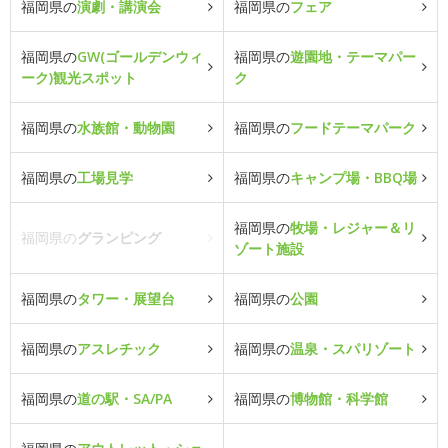
福岡県の
演劇・講演会
福岡県の
フェア
福岡県の
GW(ゴールデンウィ
福岡県の
遊園地・テーマパー
ーク)観光スポット
ク
福岡県の
水族館・動物園
福岡県の
フードテーマパーク
福岡県の
工場見学
福岡県の
キャンプ場・BBQ場
福岡県の
牧場・レジャー＆リ
福岡県の
グランピング
ゾート施設
福岡県の
タワー・展望台
福岡県の
公園
福岡県の
アスレチック
福岡県の
温泉・スパリゾート
福岡県の
道の駅・SA/PA
福岡県の
博物館・科学館