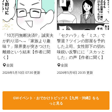
「10万円無断決済!?」誠実夫
「セクハラ」を「ミス」で
が釣り沼へ→「家族より趣
撃退？ツインの部屋を予約
味？」限界妻が突きつけた
した上司、女性部下の切れ
離婚という結末【作者に聞
味鋭い反撃にに「スカッと
く】
した」の声【作者に聞く】
全国
全国
2026年5月10日 07:30 更新
2026年5月9日 20:35 更新
GWイベント・おでかけトピックス【九州・沖縄】をも
っと見る