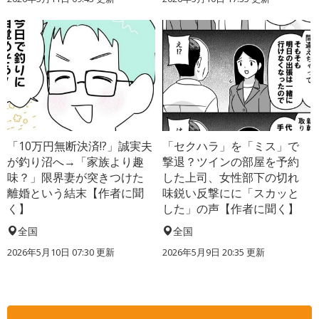
「10万円無断決済!?」誠実夫
「セクハラ」を「ミス」で
が釣り沼へ→「家族より趣
撃退？ツインの部屋を予約
味？」限界妻が突きつけた
した上司、女性部下の切れ
離婚という結末【作者に聞
味鋭い反撃にに「スカッと
く】
した」の声【作者に聞く】
全国
全国
2026年5月10日 07:30 更新
2026年5月9日 20:35 更新