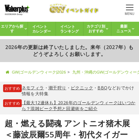
MENU
イベント
イベント
エリアから探
カテゴリ別
最新
カレンダー
ランキング
す
おすすめ
ニュース
2026年の更新は終了いたしました。来年（2027年）も
どうぞよろしくお願いします。
GW(ゴールデンウィーク)2026
九州・沖縄のGW(ゴールデンウィー
ネモフィラ
・
潮干狩り
・
ピクニック
・
BBQ
などおでかけ
おすすめ
情報を大特集
【最大12連休も】2026年のゴールデンウィークはいつか
おすすめ
ら？混雑ピーク予想と回避術をご紹介
超・燃える闘魂 アントニオ猪木展
＜藤波辰爾55周年・初代タイガー