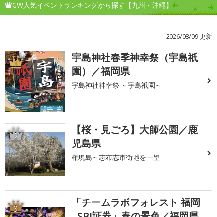
GW人気イベントランキングから探す【九州・沖縄】
2026/08/09 更新
宇島神社春季神幸祭（宇島祇
1
園）／福岡県
宇島神社神幸祭 ～宇島祇園～
【桜・見ごろ】大師公園／鹿
2
児島県
権現島～志布志市街地を一望
「チームラボフォレスト 福岡
3
- SBI証券」春の景色／福岡県