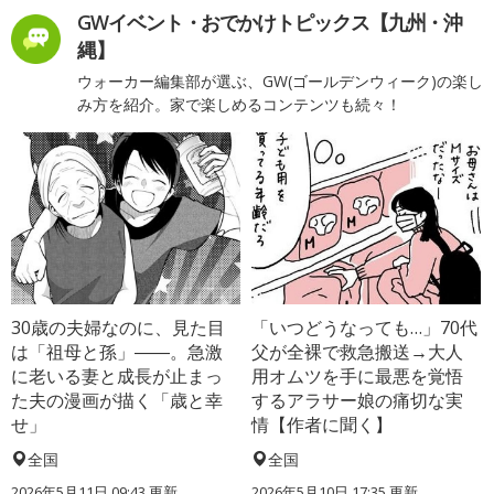
GWイベント・おでかけトピックス【九州・沖
縄】
ウォーカー編集部が選ぶ、GW(ゴールデンウィーク)の楽し
み方を紹介。家で楽しめるコンテンツも続々！
30歳の夫婦なのに、見た目
「いつどうなっても…」70代
は「祖母と孫」――。急激
父が全裸で救急搬送→大人
に老いる妻と成長が止まっ
用オムツを手に最悪を覚悟
た夫の漫画が描く「歳と幸
するアラサー娘の痛切な実
せ」
情【作者に聞く】
全国
全国
2026年5月11日 09:43 更新
2026年5月10日 17:35 更新