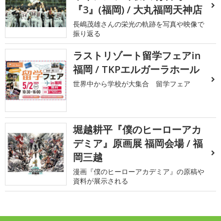
『3』(福岡) / 大丸福岡天神店
長嶋茂雄さんの栄光の軌跡を写真や映像で
振り返る
ラストリゾート留学フェアin
福岡 / TKPエルガーラホール
世界中から学校が大集合 留学フェア
堀越耕平『僕のヒーローアカ
デミア』原画展 福岡会場 / 福
岡三越
漫画『僕のヒーローアカデミア』の原稿や
資料が展示される