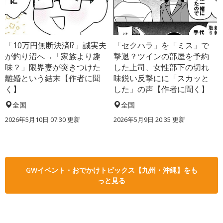
「10万円無断決済!?」誠実夫
「セクハラ」を「ミス」で
が釣り沼へ→「家族より趣
撃退？ツインの部屋を予約
味？」限界妻が突きつけた
した上司、女性部下の切れ
離婚という結末【作者に聞
味鋭い反撃にに「スカッと
く】
した」の声【作者に聞く】
全国
全国
2026年5月10日 07:30 更新
2026年5月9日 20:35 更新
GWイベント・おでかけトピックス【九州・沖縄】をも
っと見る