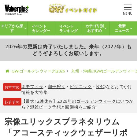
MENU
イベント
イベント
エリアから探
カテゴリ別
最新
カレンダー
ランキング
す
おすすめ
ニュース
2026年の更新は終了いたしました。来年（2027年）も
どうぞよろしくお願いします。
GW(ゴールデンウィーク)2026
九州・沖縄のGW(ゴールデンウィー
ネモフィラ
・
潮干狩り
・
ピクニック
・
BBQ
などおでかけ
おすすめ
情報を大特集
【最大12連休も】2026年のゴールデンウィークはいつか
おすすめ
ら？混雑ピーク予想と回避術をご紹介
宗像ユリックスプラネタリウム
「アコースティックウェザーリポ