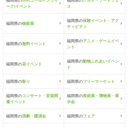
福岡県の
GW(ゴールデンウィ
福岡県の
グルメ・フードフェ
ーク)イベント
ス
福岡県の
体験イベント・アク
福岡県の
物産展
ティビティ
福岡県の
アニメ・ゲームイベ
福岡県の
無料イベント
ント
福岡県の
動物ふれあいイベン
福岡県の
花イベント
ト
福岡県の
祭り
福岡県の
フリーマーケット
福岡県の
コンサート・音楽関
福岡県の
美術展・博物展・展
連イベント
示会
福岡県の
演劇・講演会
福岡県の
フェア