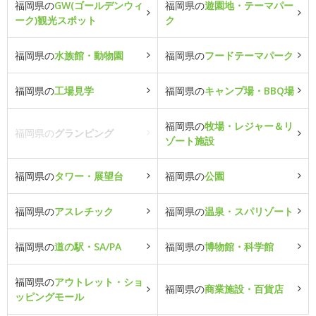
福岡県の
GW(ゴールデンウィ
福岡県の
遊園地・テーマパー
ーク)観光スポット
ク
福岡県の
水族館・動物園
福岡県の
フードテーマパーク
福岡県の
工場見学
福岡県の
キャンプ場・BBQ場
福岡県の
牧場・レジャー＆リ
福岡県の
グランピング
ゾート施設
福岡県の
タワー・展望台
福岡県の
公園
福岡県の
アスレチック
福岡県の
温泉・スパリゾート
福岡県の
道の駅・SA/PA
福岡県の
博物館・科学館
福岡県の
アウトレット・ショ
福岡県の
商業施設・百貨店
ッピングモール