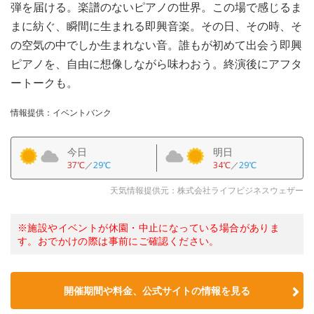
弾を届ける。楽譜のないピアノの世界。この場で感じるま
まに紡ぐ、瞬間に生まれる即興音楽。その日、その時、そ
の空気の中でしか生まれない音。誰もが初めて出会う即興
ピアノを、自由に想像しながら味わおう。終演後にアフタ
ートークも。
情報提供：イベントバンク
今日
明日
37℃
／
29℃
34℃
／
29℃
天気情報提供元：株式会社ライフビジネスウェザー
※施設やイベントが休園・中止になっている場合がありま
す。おでかけの際は事前にご確認ください。
開催期間や料金、公式サイトの
情報を見る