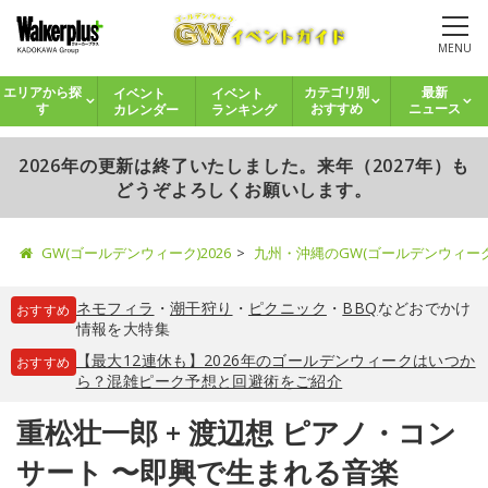
MENU
イベント
イベント
エリアから探
カテゴリ別
最新
カレンダー
ランキング
す
おすすめ
ニュース
2026年の更新は終了いたしました。来年（2027年）も
どうぞよろしくお願いします。
GW(ゴールデンウィーク)2026
九州・沖縄のGW(ゴールデンウィー
ネモフィラ
・
潮干狩り
・
ピクニック
・
BBQ
などおでかけ
おすすめ
情報を大特集
【最大12連休も】2026年のゴールデンウィークはいつか
おすすめ
ら？混雑ピーク予想と回避術をご紹介
重松壮一郎 + 渡辺想 ピアノ・コン
サート 〜即興で生まれる音楽