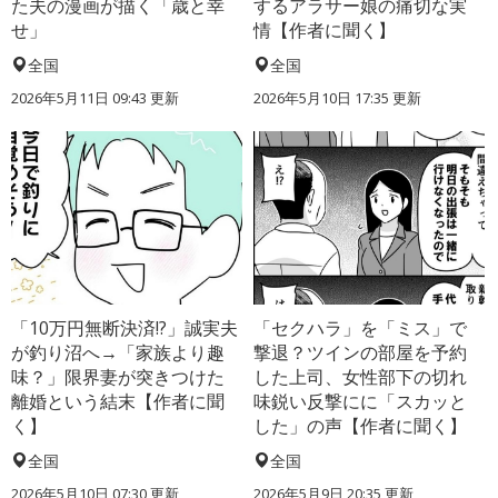
た夫の漫画が描く「歳と幸
するアラサー娘の痛切な実
せ」
情【作者に聞く】
全国
全国
2026年5月11日 09:43 更新
2026年5月10日 17:35 更新
「10万円無断決済!?」誠実夫
「セクハラ」を「ミス」で
が釣り沼へ→「家族より趣
撃退？ツインの部屋を予約
味？」限界妻が突きつけた
した上司、女性部下の切れ
離婚という結末【作者に聞
味鋭い反撃にに「スカッと
く】
した」の声【作者に聞く】
全国
全国
2026年5月10日 07:30 更新
2026年5月9日 20:35 更新