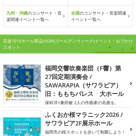
九州・沖縄
のコンサート・音
全国
のコンサート・音楽関連
楽関連イベント一覧へ
イベント一覧へ
百道1010ホール周辺のGW(ゴールデンウィーク)イベント・おでかけ
スポット
福岡交響吹奏楽団（F響）第
27回定期演奏会 /
SAWARAPIA（サワラピア）
旧：ももちパレス 大ホール
保科洋×兼田敏 2人の作曲家の名曲を。
ふくおか桜マラニック2026 /
サワラピア2F展示ホール
福岡市の桜スポットを歩いて制覇しよう！