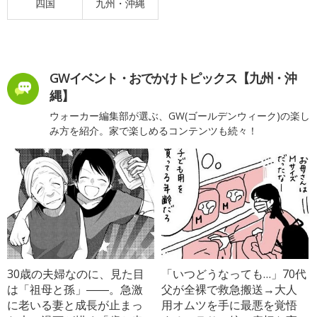
四国
九州・沖縄
GWイベント・おでかけトピックス【九州・沖
縄】
ウォーカー編集部が選ぶ、GW(ゴールデンウィーク)の楽し
み方を紹介。家で楽しめるコンテンツも続々！
30歳の夫婦なのに、見た目
「いつどうなっても…」70代
は「祖母と孫」――。急激
父が全裸で救急搬送→大人
に老いる妻と成長が止まっ
用オムツを手に最悪を覚悟