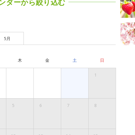
ンダーから絞り込む
5月
木
金
土
日
1
5
6
7
8