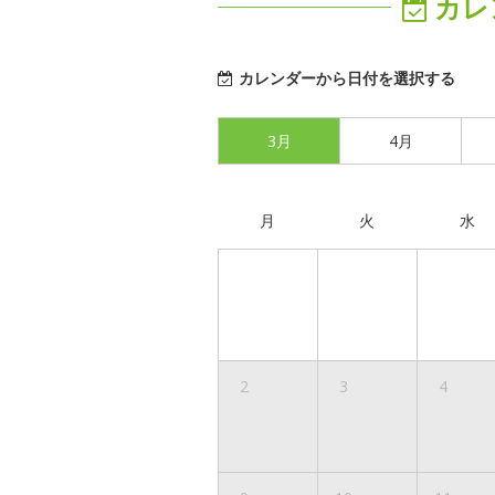
カレ
カレンダーから日付を選択する
3月
4月
月
火
水
2
3
4