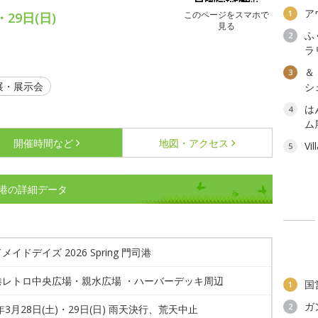
ア
1
このページをスマホで
29日(日)
見る
ふ
2
ラ
＆
3
展・展示会
シェ
は
4
ム
開催時間など
地図・アクセス
Vi
5
門司港の詳細データ
メイドデイズ 2026 Spring 門司港
港レトロ中央広場・親水広場 ・ハーバーデッキ周辺
国
1
ガ
2
6年3月28日(土)・29日(日) 雨天決行、荒天中止