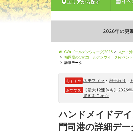
イベ
エリアから探す
2026年の
GW(ゴールデンウィーク)2026
九州・沖
福岡県のGW(ゴールデンウィーク)イベン
詳細データ
ネモフィラ
・
潮干狩り
・
おすすめ
【最大12連休も】202
おすすめ
避術をご紹介
ハンドメイドデイズ 2
門司港の詳細デー