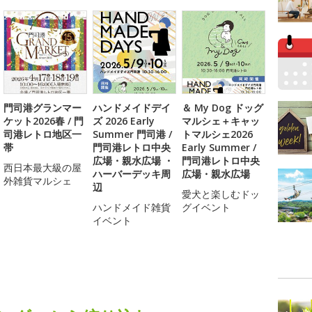
門司港グランマー
ハンドメイドデイ
＆ My Dog ドッグ
ケット2026春 / 門
ズ 2026 Early
マルシェ＋キャッ
司港レトロ地区一
Summer 門司港 /
トマルシェ2026
帯
門司港レトロ中央
Early Summer /
広場・親水広場 ・
門司港レトロ中央
西日本最大級の屋
ハーバーデッキ周
広場・親水広場
外雑貨マルシェ
辺
愛犬と楽しむドッ
ハンドメイド雑貨
グイベント
イベント