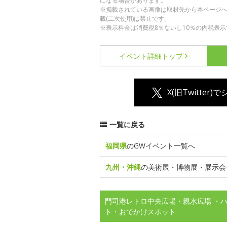
になる場合があります。
※掲載されている画像は取材先から本ページ
載(二次使用)は禁止です。
※表示料金は消費税8％ないし10％の内税表示
イベント詳細
トップ
X(旧Twitter)
一覧に戻る
福岡県
のGWイベント一覧へ
九州・沖縄
の美術展・博物展・展示会
門司港レトロ中央広場・親水広場 ・ハ
ト・おでかけスポット