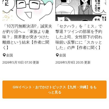
「10万円無断決済!?」誠実夫
「セクハラ」を「ミス」で
が釣り沼へ→「家族より趣
撃退？ツインの部屋を予約
味？」限界妻が突きつけた
した上司、女性部下の切れ
離婚という結末【作者に聞
味鋭い反撃にに「スカッと
く】
した」の声【作者に聞く】
全国
全国
2026年5月10日 07:30 更新
2026年5月9日 20:35 更新
GWイベント・おでかけトピックス【九州・沖縄】をも
っと見る