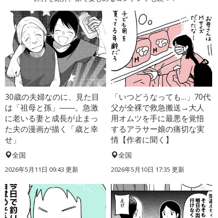
30歳の夫婦なのに、見た目
「いつどうなっても…」70代
は「祖母と孫」――。急激
父が全裸で救急搬送→大人
に老いる妻と成長が止まっ
用オムツを手に最悪を覚悟
た夫の漫画が描く「歳と幸
するアラサー娘の痛切な実
せ」
情【作者に聞く】
全国
全国
2026年5月11日 09:43 更新
2026年5月10日 17:35 更新