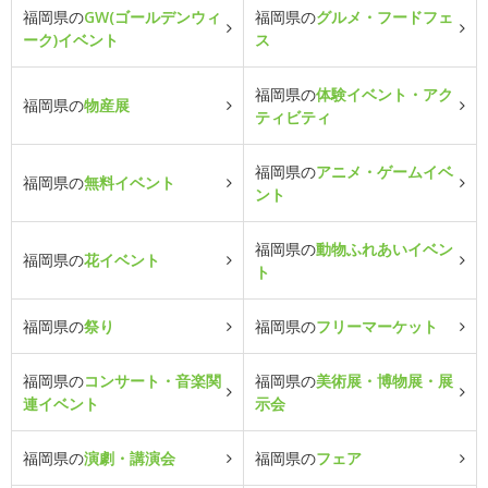
福岡県の
GW(ゴールデンウィ
福岡県の
グルメ・フードフェ
ーク)イベント
ス
福岡県の
体験イベント・アク
福岡県の
物産展
ティビティ
福岡県の
アニメ・ゲームイベ
福岡県の
無料イベント
ント
福岡県の
動物ふれあいイベン
福岡県の
花イベント
ト
福岡県の
祭り
福岡県の
フリーマーケット
福岡県の
コンサート・音楽関
福岡県の
美術展・博物展・展
連イベント
示会
福岡県の
演劇・講演会
福岡県の
フェア