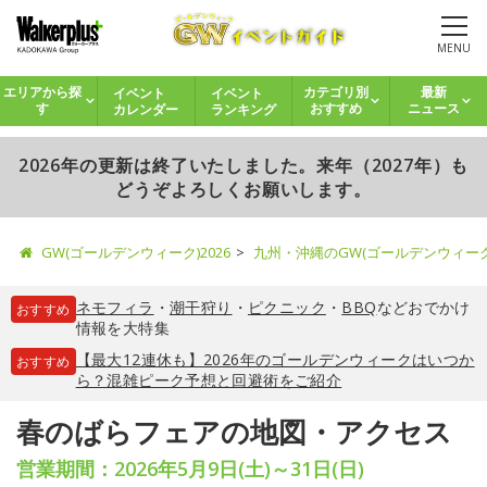
MENU
イベント
イベント
エリアから探
カテゴリ別
最新
カレンダー
ランキング
す
おすすめ
ニュース
2026年の更新は終了いたしました。来年（2027年）も
どうぞよろしくお願いします。
GW(ゴールデンウィーク)2026
九州・沖縄のGW(ゴールデンウィー
ネモフィラ
・
潮干狩り
・
ピクニック
・
BBQ
などおでかけ
おすすめ
情報を大特集
【最大12連休も】2026年のゴールデンウィークはいつか
おすすめ
ら？混雑ピーク予想と回避術をご紹介
春のばらフェアの地図・アクセス
営業期間：2026年5月9日(土)～31日(日)