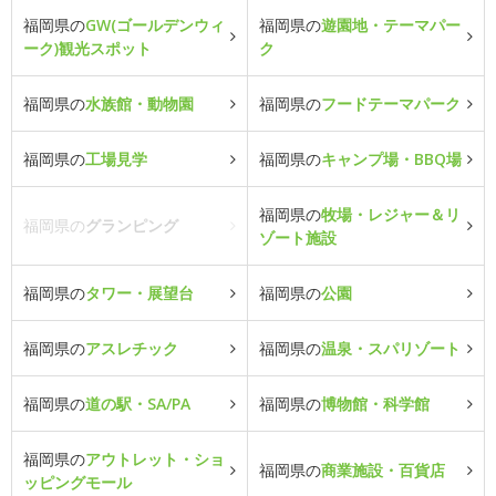
福岡県の
GW(ゴールデンウィ
福岡県の
遊園地・テーマパー
ーク)観光スポット
ク
福岡県の
水族館・動物園
福岡県の
フードテーマパーク
福岡県の
工場見学
福岡県の
キャンプ場・BBQ場
福岡県の
牧場・レジャー＆リ
福岡県の
グランピング
ゾート施設
福岡県の
タワー・展望台
福岡県の
公園
福岡県の
アスレチック
福岡県の
温泉・スパリゾート
福岡県の
道の駅・SA/PA
福岡県の
博物館・科学館
福岡県の
アウトレット・ショ
福岡県の
商業施設・百貨店
ッピングモール