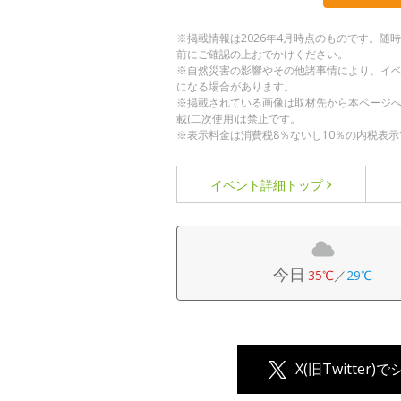
※掲載情報は2026年4月時点のものです。
前にご確認の上おでかけください。
※自然災害の影響やその他諸事情により、イ
になる場合があります。
※掲載されている画像は取材先から本ページ
載(二次使用)は禁止です。
※表示料金は消費税8％ないし10％の内税表示
イベント詳細
トップ
今日
35℃
／
29℃
X(旧Twitter)