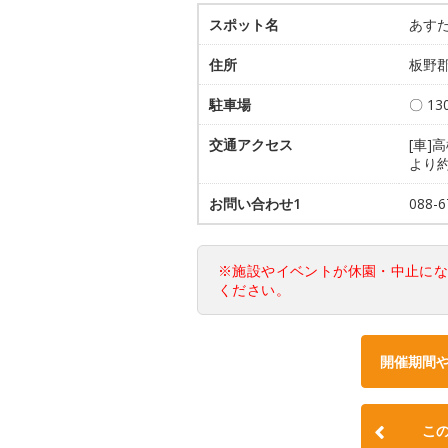
スポット名
あす
住所
板野郡
駐車場
〇 1
交通アクセス
[車]
より約
お問い合わせ1
088
※施設やイベントが休園・中止に
ください。
開催期間
こ