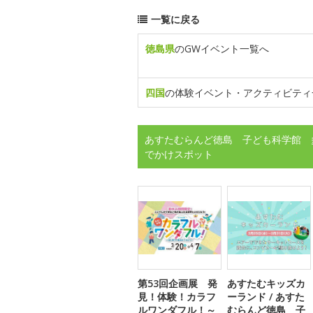
一覧に戻る
徳島県
のGWイベント一覧へ
四国
の体験イベント・アクティビティ
あすたむらんど徳島 子ども科学館 
でかけスポット
第53回企画展 発
あすたむキッズカ
見！体験！カラフ
ーランド / あすた
ルワンダフル！～
むらんど徳島 子