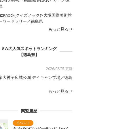
026春の祭典「徳島城 阿波おどり」／徳
県
uizKnock(クイズノック)×大塚国際美術館
ーワードラリー／徳島県
もっと見る
GWの人気スポットランキング
【徳島県】
2026/08/07 更新
峯大神子広域公園 デイキャンプ場／徳島
もっと見る
閲覧履歴
あそびのワンダーランド「つく