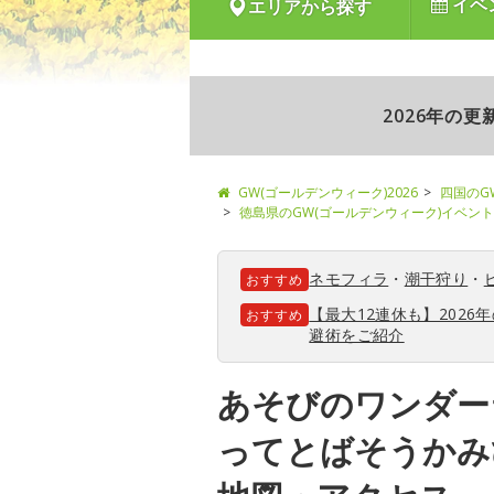
イベ
エリアから探す
2026年の
GW(ゴールデンウィーク)2026
四国のG
徳島県のGW(ゴールデンウィーク)イベント
ネモフィラ
・
潮干狩り
・
おすすめ
【最大12連休も】202
おすすめ
避術をご紹介
あそびのワンダー
ってとばそうかみ