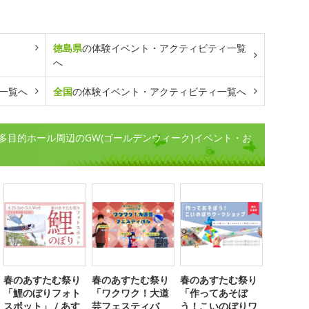
徳島県
の体験イベント・アクティビティ一覧
へ
一覧へ
全国
の体験イベント・アクティビティ一覧へ
多目的ホール周辺のGW(ゴールデンウィーク)イベント・お
春のあすたむ祭り
春のあすたむ祭り
春のあすたむ祭り
「鯉のぼりフォト
「ワクワク！大道
「作ってあそぼ
スポット」 / あす
芸フェスティバ
う！こいのぼりワ