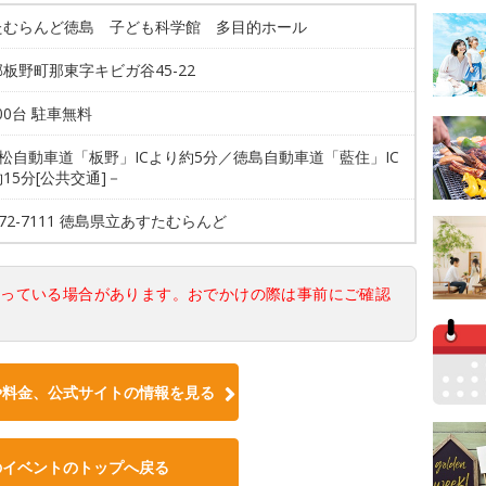
たむらんど徳島 子ども科学館 多目的ホール
板野町那東字キビガ谷45-22
300台 駐車無料
高松自動車道「板野」ICより約5分／徳島自動車道「藍住」IC
15分[公共交通]－
-672-7111 徳島県立あすたむらんど
なっている場合があります。おでかけの際は事前にご確認
や料金、公式サイトの情報を見る
のイベントのトップへ戻る