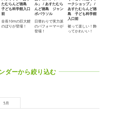
たむらんど徳島
ル」 / あすたむら
ークショップ」 /
子ども科学館入口
んど徳島 ジャン
あすたむらんど徳
前
ボパラソル
島 子ども科学館
入口前
全長10mの巨大鯉
日替わりで実力派
のぼりが登場！
のパフォーマーが
被って楽しい！飾
登場！
ってかわいい！
ンダーから絞り込む
5月