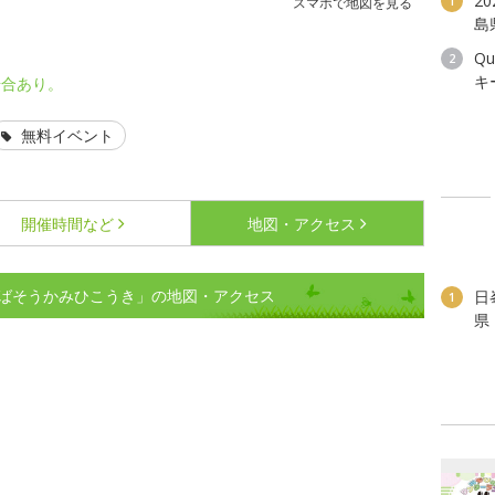
2
1
スマホで地図を見る
島
Q
2
キ
場合あり。
無料イベント
開催時間など
地図・アクセス
ばそうかみひこうき」の地図・アクセス
日
1
県