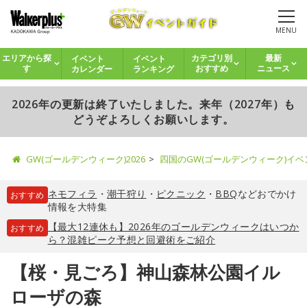
MENU
イベント
イベント
エリアから探
カテゴリ別
最新
カレンダー
ランキング
す
おすすめ
ニュース
2026年の更新は終了いたしました。来年（2027年）も
どうぞよろしくお願いします。
GW(ゴールデンウィーク)2026
四国のGW(ゴールデンウィーク)イ
ネモフィラ
・
潮干狩り
・
ピクニック
・
BBQ
などおでかけ
おすすめ
情報を大特集
【最大12連休も】2026年のゴールデンウィークはいつか
おすすめ
ら？混雑ピーク予想と回避術をご紹介
【桜・見ごろ】神山森林公園イル
ローザの森