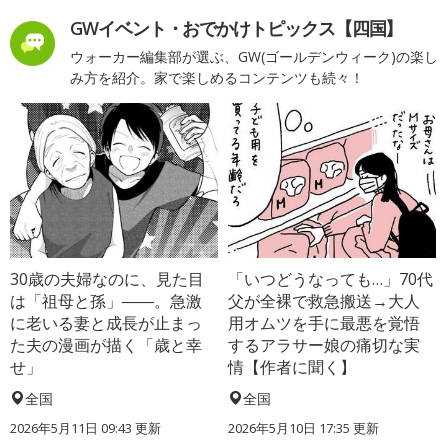
GWイベント・おでかけトピックス【四国】
ウォーカー編集部が選ぶ、GW(ゴールデンウィーク)の楽し
み方を紹介。家で楽しめるコンテンツも続々！
30歳の夫婦なのに、見た目
「いつどうなっても…」70代
は「祖母と孫」――。急激
父が全裸で救急搬送→大人
に老いる妻と成長が止まっ
用オムツを手に最悪を覚悟
た夫の漫画が描く「歳と幸
するアラサー娘の痛切な実
せ」
情【作者に聞く】
全国
全国
2026年5月11日 09:43 更新
2026年5月10日 17:35 更新