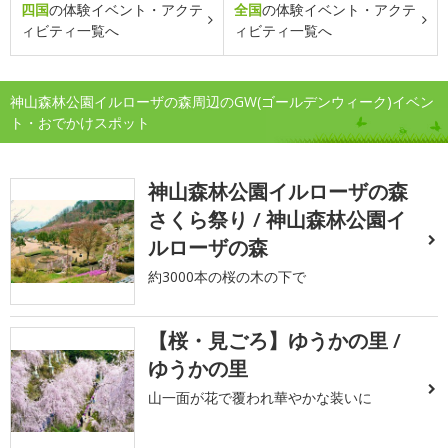
四国
の体験イベント・アクテ
全国
の体験イベント・アクテ
ィビティ一覧へ
ィビティ一覧へ
神山森林公園イルローザの森周辺のGW(ゴールデンウィーク)イベン
ト・おでかけスポット
神山森林公園イルローザの森
さくら祭り / 神山森林公園イ
ルローザの森
約3000本の桜の木の下で
【桜・見ごろ】ゆうかの里 /
ゆうかの里
山一面が花で覆われ華やかな装いに