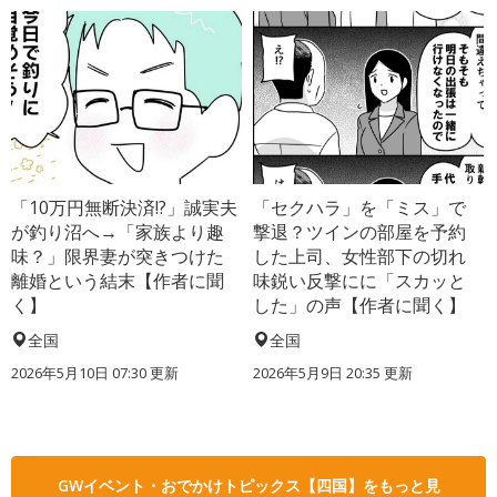
「10万円無断決済!?」誠実夫
「セクハラ」を「ミス」で
が釣り沼へ→「家族より趣
撃退？ツインの部屋を予約
味？」限界妻が突きつけた
した上司、女性部下の切れ
離婚という結末【作者に聞
味鋭い反撃にに「スカッと
く】
した」の声【作者に聞く】
全国
全国
2026年5月10日 07:30 更新
2026年5月9日 20:35 更新
GWイベント・おでかけトピックス【四国】をもっと見