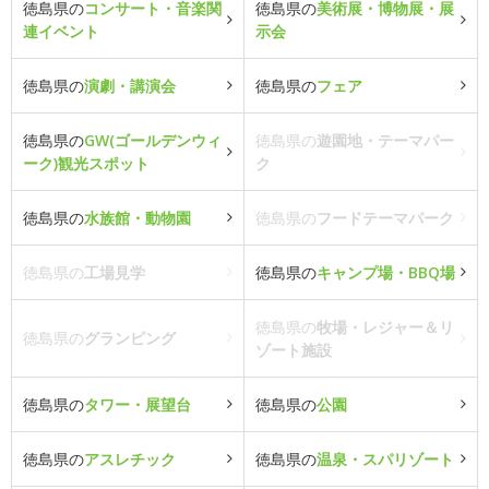
徳島県の
コンサート・音楽関
徳島県の
美術展・博物展・展
連イベント
示会
徳島県の
演劇・講演会
徳島県の
フェア
徳島県の
GW(ゴールデンウィ
徳島県の
遊園地・テーマパー
ーク)観光スポット
ク
徳島県の
水族館・動物園
徳島県の
フードテーマパーク
徳島県の
工場見学
徳島県の
キャンプ場・BBQ場
徳島県の
牧場・レジャー＆リ
徳島県の
グランピング
ゾート施設
徳島県の
タワー・展望台
徳島県の
公園
徳島県の
アスレチック
徳島県の
温泉・スパリゾート