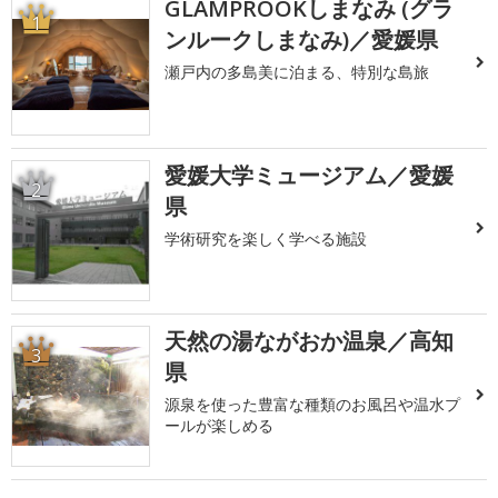
GLAMPROOKしまなみ (グラ
1
ンルークしまなみ)／愛媛県
瀬戸内の多島美に泊まる、特別な島旅
愛媛大学ミュージアム／愛媛
2
県
学術研究を楽しく学べる施設
天然の湯ながおか温泉／高知
3
県
源泉を使った豊富な種類のお風呂や温水プ
ールが楽しめる