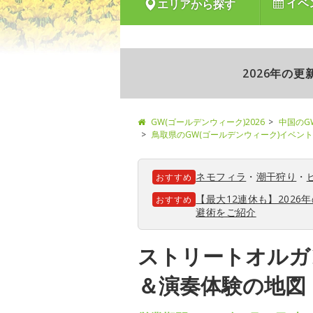
イベ
エリアから探す
2026年の
GW(ゴールデンウィーク)2026
中国のG
鳥取県のGW(ゴールデンウィーク)イベント
ネモフィラ
・
潮干狩り
・
おすすめ
【最大12連休も】202
おすすめ
避術をご紹介
ストリートオルガ
＆演奏体験の地図