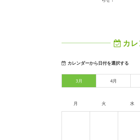
カレ
カレンダーから日付を選択する
3月
4月
月
火
水