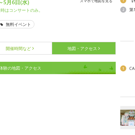
【
1
スマホで地図を見る
～5月6日(水)
第
雨天時はコンサートのみ。
2
無料イベント
開催時間など
地図・アクセス
体験の地図・アクセス
C
1