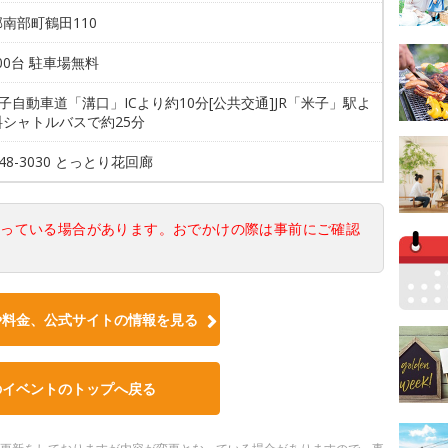
南部町鶴田110
000台 駐車場無料
米子自動車道「溝口」ICより約10分[公共交通]JR「米子」駅よ
料シャトルバスで約25分
-48-3030 とっとり花回廊
なっている場合があります。おでかけの際は事前にご確認
や料金、公式サイトの情報を見る
のイベントのトップへ戻る