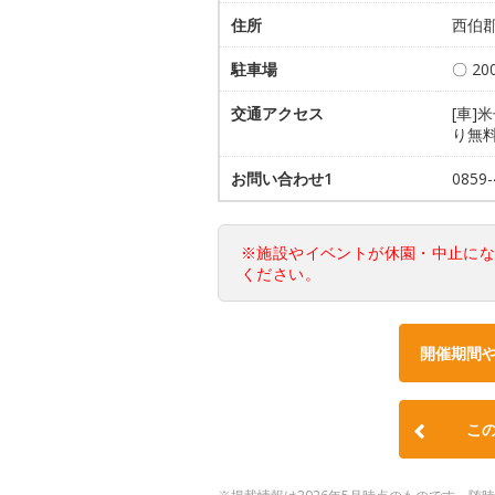
住所
西伯郡
駐車場
〇 2
交通アクセス
[車]
り無
お問い合わせ1
0859
※施設やイベントが休園・中止に
ください。
開催期間
こ