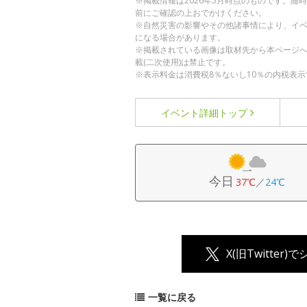
※掲載情報は2026年5月時点のものです。
前にご確認の上おでかけください。
※自然災害の影響やその他諸事情により、イ
になる場合があります。
※掲載されている画像は取材先から本ページ
載(二次使用)は禁止です。
※表示料金は消費税8％ないし10％の内税表示
イベント詳細
トップ
今日
37℃
／
24℃
X(旧Twitter)
一覧に戻る