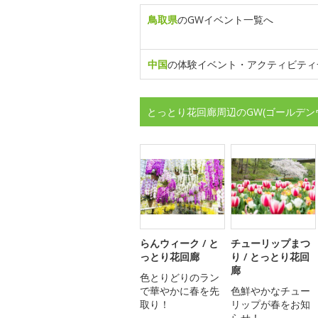
鳥取県
のGWイベント一覧へ
中国
の体験イベント・アクティビティ
とっとり花回廊周辺のGW(ゴールデン
らんウィーク / と
チューリップまつ
っとり花回廊
り / とっとり花回
廊
色とりどりのラン
で華やかに春を先
色鮮やかなチュー
取り！
リップが春をお知
らせ！