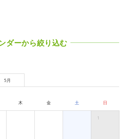
ンダーから絞り込む
5月
木
金
土
日
1