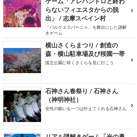
ゲーム「アレハンドロと終わ
らないフィエスタからの脱
出」 / 志摩スペイン村
「パルケエスパーニャ」を舞台にした謎解
きゲーム
横山さくらまつり / 創造の
森・横山駐車場及び桜園一帯
国立公園に咲くさくらを見に行こう
石神さん春祭り / 石神さん
（神明神社）
女性の願いを一つは叶えてくれる石神さん
リアル謎解きゲーム「光の勇