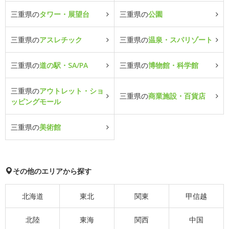
三重県の
タワー・展望台
三重県の
公園
三重県の
アスレチック
三重県の
温泉・スパリゾート
三重県の
道の駅・SA/PA
三重県の
博物館・科学館
三重県の
アウトレット・ショ
三重県の
商業施設・百貨店
ッピングモール
三重県の
美術館
その他のエリアから探す
北海道
東北
関東
甲信越
北陸
東海
関西
中国