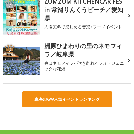
ZUMZUM KITCHENCAR FES
2
in 常滑りんくうビーチ／愛知
県
入場無料で楽しめる音楽×フードイベント
洲原ひまわりの里のネモフィ
3
ラ／岐阜県
春はネモフィラが咲き乱れるフォトジェニ
ックな花畑
東海のGW人気イベントランキング