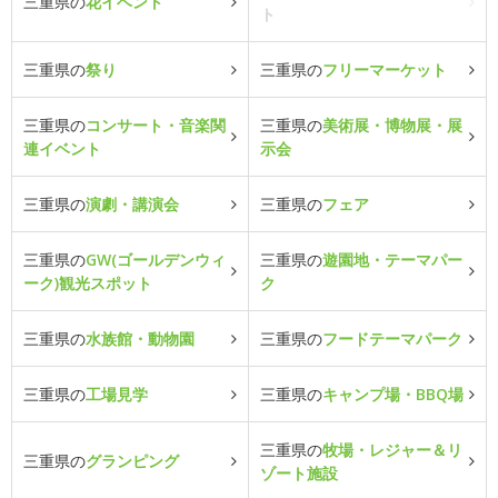
三重県の
花イベント
ト
三重県の
祭り
三重県の
フリーマーケット
三重県の
コンサート・音楽関
三重県の
美術展・博物展・展
連イベント
示会
三重県の
演劇・講演会
三重県の
フェア
三重県の
GW(ゴールデンウィ
三重県の
遊園地・テーマパー
ーク)観光スポット
ク
三重県の
水族館・動物園
三重県の
フードテーマパーク
三重県の
工場見学
三重県の
キャンプ場・BBQ場
三重県の
牧場・レジャー＆リ
三重県の
グランピング
ゾート施設