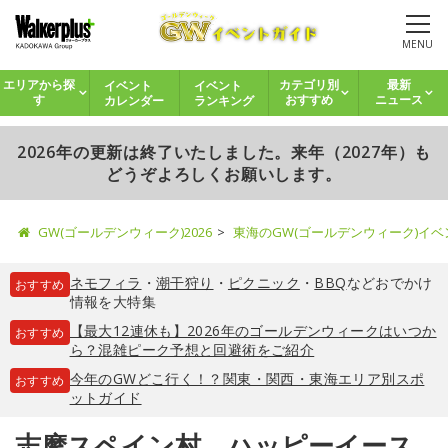
MENU
イベント
イベント
エリアから探
カテゴリ別
最新
カレンダー
ランキング
す
おすすめ
ニュース
2026年の更新は終了いたしました。来年（2027年）も
どうぞよろしくお願いします。
GW(ゴールデンウィーク)2026
東海のGW(ゴールデンウィーク)イ
ネモフィラ
・
潮干狩り
・
ピクニック
・
BBQ
などおでかけ
おすすめ
情報を大特集
【最大12連休も】2026年のゴールデンウィークはいつか
おすすめ
ら？混雑ピーク予想と回避術をご紹介
今年のGWどこ行く！？関東・関西・東海エリア別スポ
おすすめ
ットガイド
志摩スペイン村 ハッピーイース