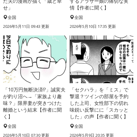
た夫の漫画が描く「歳と幸
するアラサー娘の痛切な実
せ」
情【作者に聞く】
全国
全国
2026年5月11日 09:43 更新
2026年5月10日 17:35 更新
「10万円無断決済!?」誠実夫
「セクハラ」を「ミス」で
が釣り沼へ→「家族より趣
撃退？ツインの部屋を予約
味？」限界妻が突きつけた
した上司、女性部下の切れ
離婚という結末【作者に聞
味鋭い反撃にに「スカッと
く】
した」の声【作者に聞く】
全国
全国
2026年5月10日 07:30 更新
2026年5月9日 20:35 更新