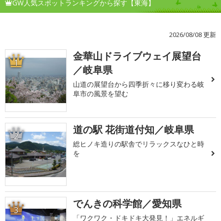
GW人気スポットランキングから探す【東海】
2026/08/08 更新
金華山ドライブウェイ展望台
1
／岐阜県
山道の展望台から四季折々に移り変わる岐
阜市の風景を望む
道の駅 花街道付知／岐阜県
2
総ヒノキ造りの駅舎でリラックスなひと時
を
でんきの科学館／愛知県
3
「ワクワク・ドキドキ大発見！」エネルギ