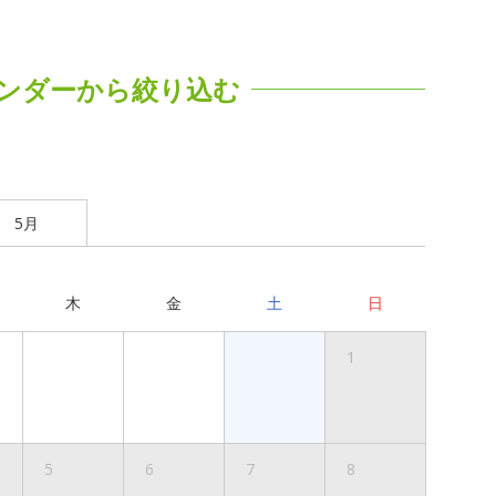
ンダーから絞り込む
5月
木
金
土
日
1
5
6
7
8