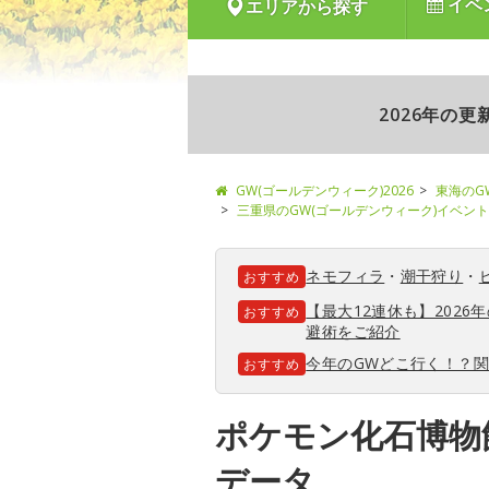
イベ
エリアから探す
2026年の
GW(ゴールデンウィーク)2026
東海のG
三重県のGW(ゴールデンウィーク)イベント
ネモフィラ
・
潮干狩り
・
おすすめ
【最大12連休も】202
おすすめ
避術をご紹介
今年のGWどこ行く！？
おすすめ
ポケモン化石博物館
データ