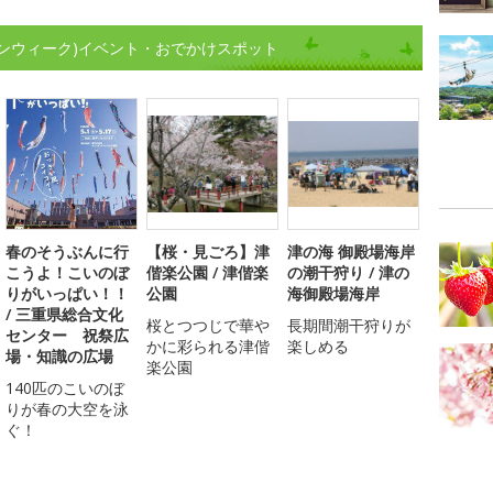
ンウィーク)イベント・おでかけスポット
春のそうぶんに行
【桜・見ごろ】津
津の海 御殿場海岸
こうよ！こいのぼ
偕楽公園 / 津偕楽
の潮干狩り / 津の
りがいっぱい！！
公園
海御殿場海岸
/ 三重県総合文化
桜とつつじで華や
長期間潮干狩りが
センター 祝祭広
かに彩られる津偕
楽しめる
場・知識の広場
楽公園
140匹のこいのぼ
りが春の大空を泳
ぐ！