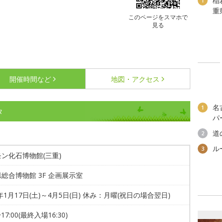
稲
1
重
このページをスマホで
見る
開催時間など
地図・アクセス
名
1
タ
パ
道
2
ル
3
ン化石博物館(三重)
総合博物館 3F 企画展示室
6年1月17日(土)～4月5日(日) 休み：月曜(祝日の場合翌日)
〜17:00(最終入場16:30)