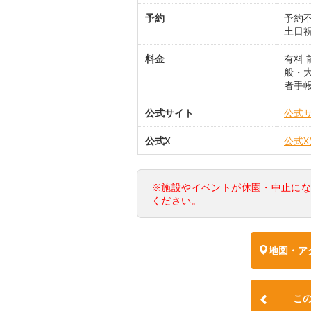
予約
予約不
土日
料金
有料 
般・大
者手
公式サイト
公式
公式X
公式
※施設やイベントが休園・中止に
ください。
地図・ア
こ