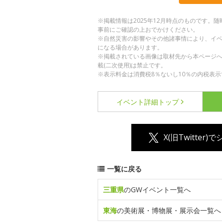
※掲載情報は2025年12月時点のものです
事前にご確認の上おでかけください。
※自然災害の影響やその他諸事情により、イ
になる場合があります。
※掲載されている画像は取材先から本ページ
載(二次使用)は禁止です。
※表示料金は消費税8％ないし10％の内税表示
イベント詳細
トップ
X(旧Twitter)
一覧に戻る
三重県
のGWイベント一覧へ
東海
の美術展・博物展・展示会一覧へ