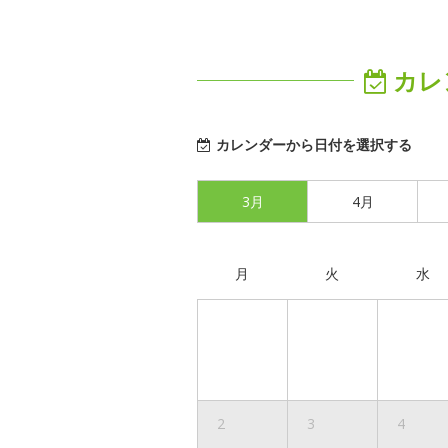
カレ
カレンダーから日付を選択する
3月
4月
月
火
水
2
3
4