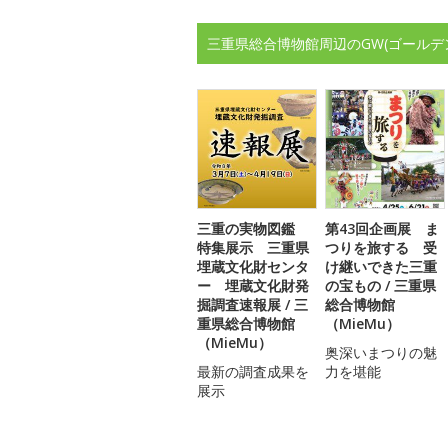
三重県総合博物館周辺のGW(ゴールデ
三重の実物図鑑
第43回企画展 ま
特集展示 三重県
つりを旅する 受
埋蔵文化財センタ
け継いできた三重
ー 埋蔵文化財発
の宝もの / 三重県
掘調査速報展 / 三
総合博物館
重県総合博物館
（MieMu）
（MieMu）
奥深いまつりの魅
最新の調査成果を
力を堪能
展示