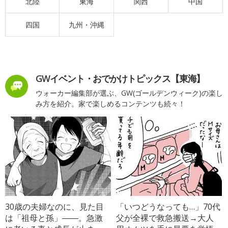
北陸
東海
関西
中国
四国
九州・沖縄
GWイベント・おでかけトピックス【東海】
ウォーカー編集部が選ぶ、GW(ゴールデンウィーク)の楽し
み方を紹介。家で楽しめるコンテンツも続々！
30歳の夫婦なのに、見た目
「いつどうなっても…」70代
は「祖母と孫」――。急激
父が全裸で救急搬送→大人