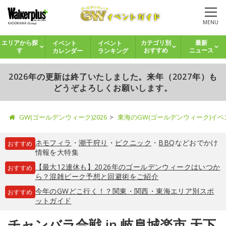
MENU
イベント
イベント
エリアから探
カテゴリ別
最新
カレンダー
ランキング
す
おすすめ
ニュース
2026年の更新は終了いたしました。来年（2027年）も
どうぞよろしくお願いします。
GW(ゴールデンウィーク)2026
東海のGW(ゴールデンウィーク)イ
ネモフィラ
・
潮干狩り
・
ピクニック
・
BBQ
などおでかけ
おすすめ
情報を大特集
【最大12連休も】2026年のゴールデンウィークはいつか
おすすめ
ら？混雑ピーク予想と回避術をご紹介
今年のGWどこ行く！？関東・関西・東海エリア別スポ
おすすめ
ットガイド
チャンバラ合戦 in 岐阜城楽市 天下