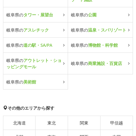
岐阜県の
タワー・展望台
岐阜県の
公園
岐阜県の
アスレチック
岐阜県の
温泉・スパリゾート
岐阜県の
道の駅・SA/PA
岐阜県の
博物館・科学館
岐阜県の
アウトレット・ショ
岐阜県の
商業施設・百貨店
ッピングモール
岐阜県の
美術館
その他のエリアから探す
北海道
東北
関東
甲信越