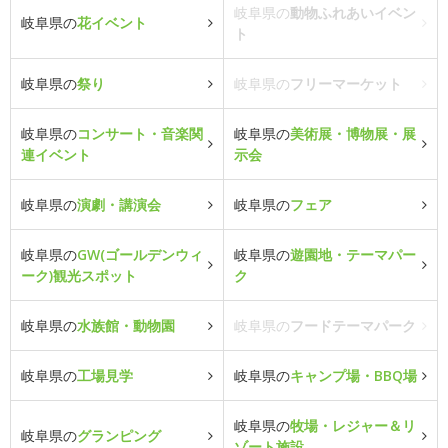
岐阜県の
動物ふれあいイベン
岐阜県の
花イベント
ト
岐阜県の
祭り
岐阜県の
フリーマーケット
岐阜県の
コンサート・音楽関
岐阜県の
美術展・博物展・展
連イベント
示会
岐阜県の
演劇・講演会
岐阜県の
フェア
岐阜県の
GW(ゴールデンウィ
岐阜県の
遊園地・テーマパー
ーク)観光スポット
ク
岐阜県の
水族館・動物園
岐阜県の
フードテーマパーク
岐阜県の
工場見学
岐阜県の
キャンプ場・BBQ場
岐阜県の
牧場・レジャー＆リ
岐阜県の
グランピング
ゾート施設