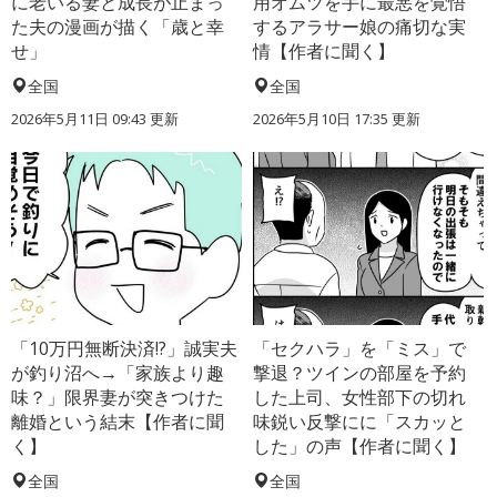
に老いる妻と成長が止まっ
用オムツを手に最悪を覚悟
た夫の漫画が描く「歳と幸
するアラサー娘の痛切な実
せ」
情【作者に聞く】
全国
全国
2026年5月11日 09:43 更新
2026年5月10日 17:35 更新
「10万円無断決済!?」誠実夫
「セクハラ」を「ミス」で
が釣り沼へ→「家族より趣
撃退？ツインの部屋を予約
味？」限界妻が突きつけた
した上司、女性部下の切れ
離婚という結末【作者に聞
味鋭い反撃にに「スカッと
く】
した」の声【作者に聞く】
全国
全国