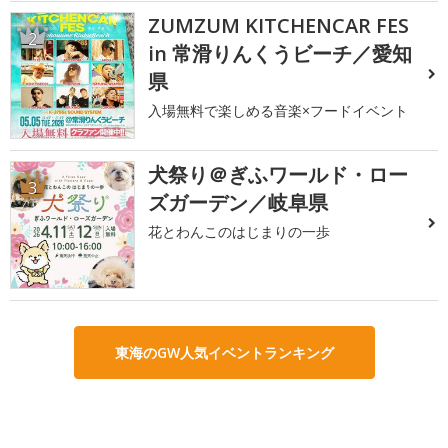
ZUMZUM KITCHENCAR FES
2
in 常滑りんくうビーチ／愛知
県
入場無料で楽しめる音楽×フードイベント
犬祭り＠ぎふワールド・ロー
3
ズガーデン／岐阜県
花とわんこのはじまりの一歩
東海のGW人気イベントランキング