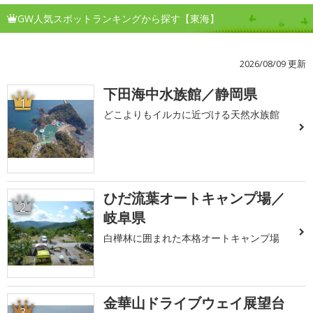
GW人気スポットランキングから探す【東海】
2026/08/09 更新
下田海中水族館／静岡県
1
どこよりもイルカに近づける天然水族館
ひだ流葉オートキャンプ場／
2
岐阜県
白樺林に囲まれた本格オートキャンプ場
金華山ドライブウェイ展望台
3