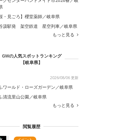
ークセンターハンドメイド市2026春／岐
県
桜・見ごろ】櫻堂薬師／岐阜県
谷汲駅発 架空鉄道 星空列車／岐阜県
もっと見る
GWの人気スポットランキング
【岐阜県】
2026/08/06 更新
ふワールド・ローズガーデン／岐阜県
ふ清流里山公園／岐阜県
もっと見る
閲覧履歴