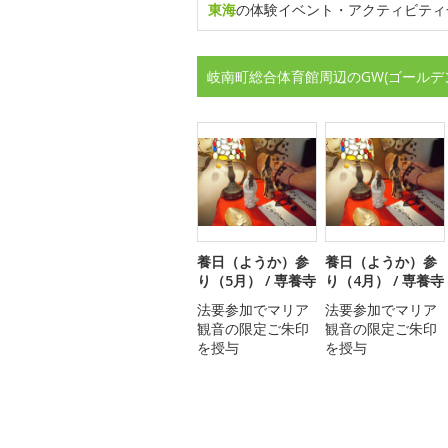
東海
の体験イベント・アクティビティ
岐南町総合体育館周辺のGW(ゴールデ
養日（ようか）参
養日（ようか）参
り（5月） / 専養寺
り（4月） / 専養寺
法要参加でマリア
法要参加でマリア
観音の限定ご朱印
観音の限定ご朱印
を授与
を授与