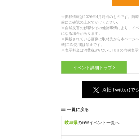
※掲載情報は2026年4月時点のものです。
前にご確認の上おでかけください。
※自然災害の影響やその他諸事情により、イ
になる場合があります。
※掲載されている画像は取材先から本ページ
載(二次使用)は禁止です。
※表示料金は消費税8％ないし10％の内税表示
イベント詳細
トップ
X(旧Twitter)
一覧に戻る
岐阜県
のGWイベント一覧へ