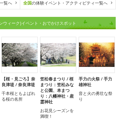
一覧へ
全国
の体験イベント・アクティビティ一覧へ
ンウィーク)イベント・おでかけスポット
【桜・見ごろ】奈
笠松春まつり / 桜
手力の火祭 / 手力
良津堤 / 奈良津堤
まつり：笠松みな
雄神社
と公園、本まつ
千本桜ともよばれ
音と火の勇壮な祭
り：八幡神社・産
る桜の名所
り
霊神社
お花見シーズンを
満喫！