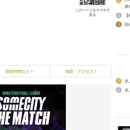
パ
1
阜
このページをスマホで
見る
【
2
旧
3
開催時間など
地図・アクセス
ぎ
1
ぎ
2