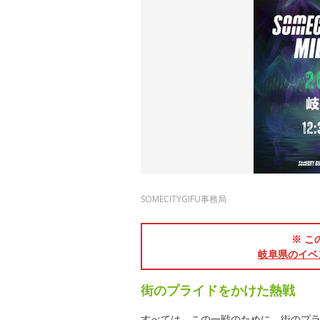
SOMECITYGIFU事務局
※ こ
岐阜県のイベ
街のプライドをかけた熱戦
すべては、この一戦のために。街のプライ