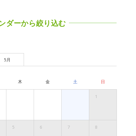
ンダーから絞り込む
5月
木
金
土
日
1
5
6
7
8