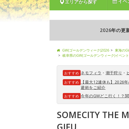
イベ
エリアから探す
2026年の
GW(ゴールデンウィーク)2026
東海のG
岐阜県のGW(ゴールデンウィーク)イベント
ネモフィラ
・
潮干狩り
・
おすすめ
【最大12連休も】202
おすすめ
避術をご紹介
今年のGWどこ行く！？
おすすめ
SOMECITY THE M
GIFU