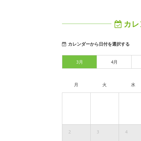
カレ
カレンダーから日付を選択する
3月
4月
月
火
水
2
3
4