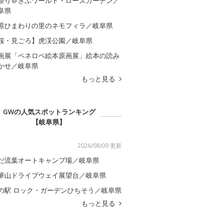
祭り＠ぎふワールド・ローズガーデン／
阜県
原ひまわりの里のネモフィラ／岐阜県
桜・見ごろ】虎渓公園／岐阜県
画展「ペネロペ絵本原画展」絵本の読み
かせ／岐阜県
もっと見る
GWの人気スポットランキング
【岐阜県】
2026/08/09 更新
だ流葉オートキャンプ場／岐阜県
華山ドライブウェイ展望台／岐阜県
の駅 ロック・ガーデンひちそう／岐阜県
もっと見る