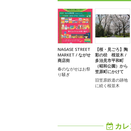
NAGASE STREET
【桜・見ごろ】陶
MARKET / ながせ
彩の径 桜並木 /
商店街
多治見市平和町
（昭和公園）から
春のながせはお祭
笠原町にかけて
り騒ぎ
旧笠原鉄道の跡地
に続く桜並木
カレ