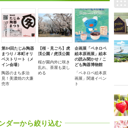
第84回たじみ陶器
【桜・見ごろ】虎
企画展「ペネロペ
まつり / 本町オリ
渓公園 / 虎渓公園
絵本原画展」絵本
ベストリート（メ
の読み聞かせ / こ
桜が園内外に咲き
イン会場）
ども陶器博物館
乱れ、茶屋も楽し
陶器のまち多治
める
「ペネロペ絵本原
見！美濃焼の大廉
画展」関連イベン
売市
ト
ンダーから絞り込む