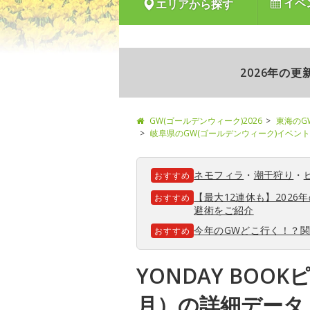
イベ
エリアから探す
2026年の
GW(ゴールデンウィーク)2026
東海のG
岐阜県のGW(ゴールデンウィーク)イベント
ネモフィラ
・
潮干狩り
・
おすすめ
【最大12連休も】202
おすすめ
避術をご紹介
今年のGWどこ行く！？
おすすめ
YONDAY BOO
月）の詳細データ