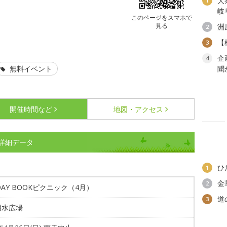
犬
1
岐
このページをスマホで
見る
洲
2
【
3
企
4
無料イベント
聞
開催時間など
地図・アクセス
の詳細データ
ひ
1
金
2
DAY BOOKピクニック（4月）
道
3
用水広場