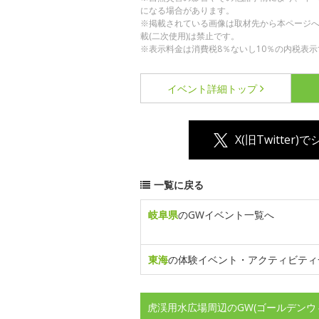
になる場合があります。
※掲載されている画像は取材先から本ページ
載(二次使用)は禁止です。
※表示料金は消費税8％ないし10％の内税表示
イベント詳細
トップ
X(旧Twitter)
一覧に戻る
岐阜県
のGWイベント一覧へ
東海
の体験イベント・アクティビティ
虎渓用水広場周辺のGW(ゴールデンウ