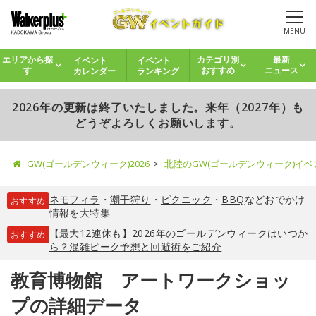
MENU
イベント
イベント
エリアから探
カテゴリ別
最新
カレンダー
ランキング
す
おすすめ
ニュース
2026年の更新は終了いたしました。来年（2027年）も
どうぞよろしくお願いします。
GW(ゴールデンウィーク)2026
北陸のGW(ゴールデンウィーク)イ
ネモフィラ
・
潮干狩り
・
ピクニック
・
BBQ
などおでかけ
おすすめ
情報を大特集
【最大12連休も】2026年のゴールデンウィークはいつか
おすすめ
ら？混雑ピーク予想と回避術をご紹介
教育博物館 アートワークショッ
プの詳細データ