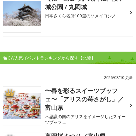
城公園 / 丸岡城
日本さくら名所100選のソメイヨシノ
GW人気イベントランキングから探す【北陸】
2026/08/10 更新
〜春を彩るスイーツブッフ
1
ェ〜「アリスの苺さがし」／
富山県
不思議の国のアリスをイメージしたスイー
ツブッフェ