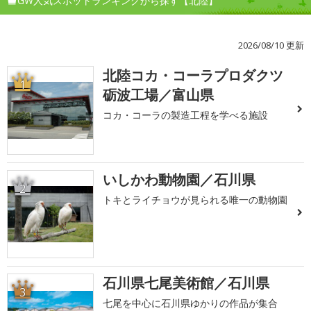
GW人気スポットランキングから探す【北陸】
2026/08/10 更新
北陸コカ・コーラプロダクツ
1
砺波工場／富山県
コカ・コーラの製造工程を学べる施設
いしかわ動物園／石川県
2
トキとライチョウが見られる唯一の動物園
石川県七尾美術館／石川県
3
七尾を中心に石川県ゆかりの作品が集合