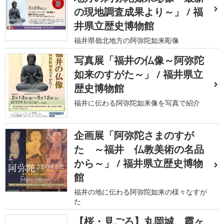
の現地調査成果より～」 / 福
井県立歴史博物館
福井県嶺北地方の阿弥陀如来彫像
写真展「福井の仏像～阿弥陀
如来のすがた～」 / 福井県立
歴史博物館
福井に伝わる阿弥陀如来像を写真で紹介
企画展「阿弥陀さまのすが
た ～福井 仏教美術の名品
から～」 / 福井県立歴史博物
館
福井の地に伝わる阿弥陀如来の様々なすが
た
【桜・見ごろ】丸岡城、霞ヶ