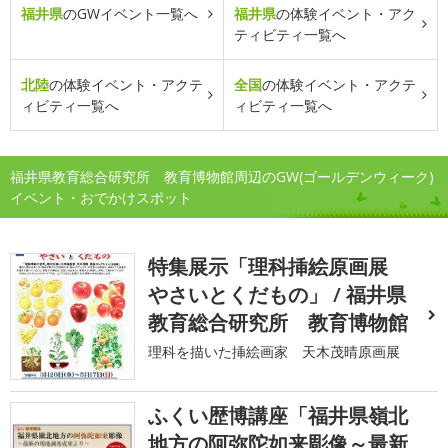
福井県
のGWイベント一覧へ
福井県
の体験イベント・アク
ティビティ一覧へ
北陸
の体験イベント・アクテ
全国
の体験イベント・アクテ
ィビティ一覧へ
ィビティ一覧へ
福井県教育総合研究所 教育博物館周辺のGW(ゴールデンウィーク)
イベント・おでかけスポット
特集展示「理科挿絵原画展
やさいとくだもの」 / 福井県
教育総合研究所 教育博物館
理科を描いた挿絵画家 天木茂晴原画展
ふくい歴博講座「福井県嶺北
地方の阿弥陀如来彫像～最新