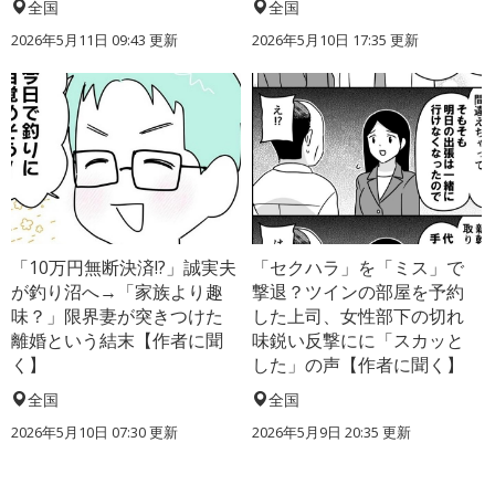
全国
全国
2026年5月11日 09:43 更新
2026年5月10日 17:35 更新
「10万円無断決済!?」誠実夫
「セクハラ」を「ミス」で
が釣り沼へ→「家族より趣
撃退？ツインの部屋を予約
味？」限界妻が突きつけた
した上司、女性部下の切れ
離婚という結末【作者に聞
味鋭い反撃にに「スカッと
く】
した」の声【作者に聞く】
全国
全国
2026年5月10日 07:30 更新
2026年5月9日 20:35 更新