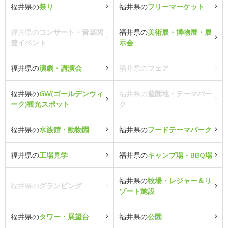
福井県の
祭り
福井県の
フリーマーケット
福井県の
コンサート・音楽関
福井県の
美術展・博物展・展
連イベント
示会
福井県の
演劇・講演会
福井県の
フェア
福井県の
GW(ゴールデンウィ
福井県の
遊園地・テーマパー
ーク)観光スポット
ク
福井県の
水族館・動物園
福井県の
フードテーマパーク
福井県の
工場見学
福井県の
キャンプ場・BBQ場
福井県の
牧場・レジャー＆リ
福井県の
グランピング
ゾート施設
福井県の
タワー・展望台
福井県の
公園