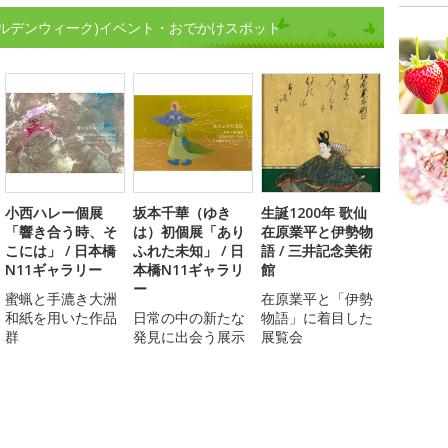
ルデンウィーク)イベント・おでかけスポット
小西ハレー個展
坂本千華（ゆき
生誕1200年 歌仙
「響き合う時、そ
は）初個展「あり
在原業平と伊勢物
こには」 / 日本橋
ふれた未知」 / 日
語 / 三井記念美術
N11ギャラリー
本橋N11ギャラリ
館
ー
蜜蝋と手漉き大洲
在原業平と「伊勢
和紙を用いた作品
日常の中の新たな
物語」に着目した
群
発見に出会う展示
展覧会