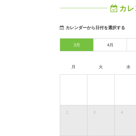
カレ
カレンダーから日付を選択する
3月
4月
月
火
水
2
3
4