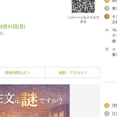
国
1
東
2
キ
3
このページをスマホで
見る
京
8月31日(月)
YA
4
業）
デ
都
ス
5
東
開催時間など
地図・アクセス
浮
1
江
2