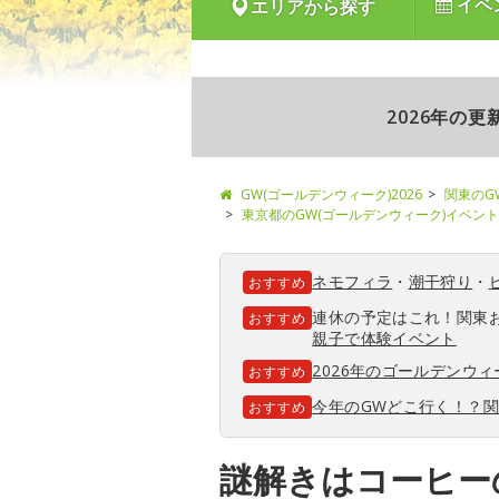
イベ
エリアから探す
2026年の
GW(ゴールデンウィーク)2026
関東のG
東京都のGW(ゴールデンウィーク)イベント
ネモフィラ
・
潮干狩り
・
おすすめ
連休の予定はこれ！関東
おすすめ
親子で体験イベント
2026年のゴールデンウ
おすすめ
今年のGWどこ行く！？
おすすめ
謎解きはコーヒー