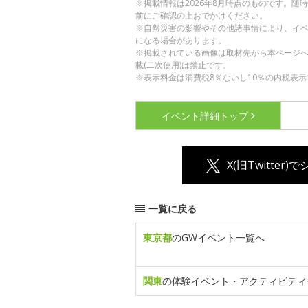
※掲載情報は2026年8月時点のものです。
前にご確認の上おでかけください。
※自然災害の影響やその他諸事情により、イ
になる場合があります。
※掲載されている画像は取材先から本ページ
載(二次使用)は禁止です。
※表示料金は消費税8％ないし10％の内税表示
イベント詳細
トップ
X(旧Twitter)
一覧に戻る
東京都
のGWイベント一覧へ
関東
の体験イベント・アクティビティ