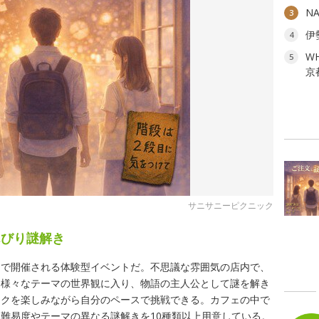
N
3
伊
4
W
5
京
サニサニーピクニック
んびり謎解き
」で開催される体験型イベントだ。不思議な雰囲気の店内で、
た様々なテーマの世界観に入り、物語の主人公として謎を解き
ンクを楽しみながら自分のペースで挑戦できる。カフェの中で
難易度やテーマの異なる謎解きを10種類以上用意している。