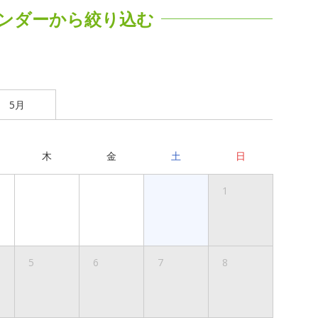
ンダーから絞り込む
5月
木
金
土
日
1
5
6
7
8