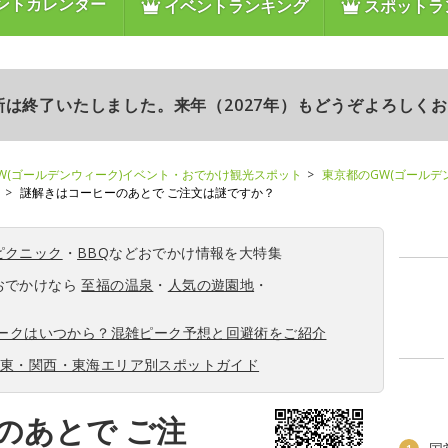
ントカレンダー
イベントランキング
スポットラ
更新は終了いたしました。来年（2027年）もどうぞよろしく
W(ゴールデンウィーク)イベント・おでかけ観光スポット
東京都のGW(ゴールデ
謎解きはコーヒーのあとで ご注文は謎ですか？
ピクニック
・
BBQ
などおでかけ情報を大特集
おでかけなら
至福の温泉
・
人気の遊園地
・
ィークはいつから？混雑ピーク予想と回避術をご紹介
関東・関西・東海エリア別スポットガイド
のあとで ご注