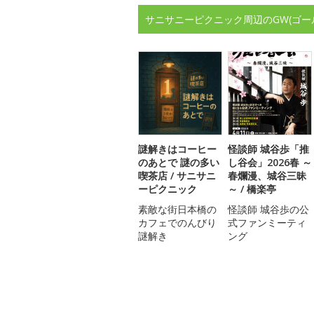
サニサニーピクニック周辺のGW(ゴー
謎解きはコーヒー
怪談師 城谷歩「推
のあとで 謎の多い
し谷会」2026春 ～
喫茶店 / サニサニ
春爛漫、城谷三昧
ーピクニック
～ / 橋楽亭
素敵な街日本橋の
怪談師 城谷歩の公
カフェでのんびり
式ファンミーティ
謎解き
ング