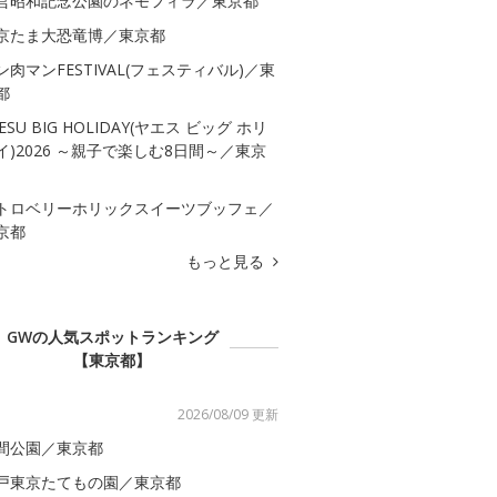
営昭和記念公園のネモフィラ／東京都
京たま大恐竜博／東京都
ン肉マンFESTIVAL(フェスティバル)／東
都
ESU BIG HOLIDAY(ヤエス ビッグ ホリ
イ)2026 ～親子で楽しむ8日間～／東京
トロベリーホリックスイーツブッフェ／
京都
もっと見る
GWの人気スポットランキング
【東京都】
2026/08/09 更新
間公園／東京都
戸東京たてもの園／東京都