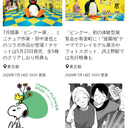
7月開幕「ピングー展」、ミ
「ピングー」初の体験型展
ニチュア作家・田中達也と
覧会が有楽町に！“遊園地”テ
のコラボ作品が登場！チケ
ーマでクレイモデル展示や
ットは5月23日発売、全5種
フォトスポット、JR上野駅で
のクリアしおり特典も
は先行映像も
東京都
東京都
2026年7月14日 10:01 更新
2026年7月14日 10:01 更新