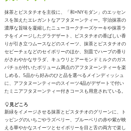
抹茶とピスタチオを主役に、「和×NYモダン」のエッセン
スを加えたエレガントなアフタヌーンティー。宇治抹茶の
濃厚な旨味を凝縮したニューヨークチーズケーキや抹茶ラ
テをイメージしたグラデザート、ピスタチオの香ばしい香
りが引き立つムースなどのスイーツ、抹茶とピスタチオの
セビーチェなどのセイボリーのほか、別皿でハーブの香り
がさわやかなサラダ、キュウリとアーモンドミルクのガス
パチョが付いたボリューム満点のアフタヌーンティーを楽
しめる。5品から好みのひと品を選べるメインディッシュ
に、アフタヌーンティーのスイーツ4品がデザートで付い
たミニアフタヌーンティー付きコースも用意されている。
見どころ
新緑をイメージさせる抹茶とピスタチオのグリーンに、ト
ッピングのいちごやラズベリー、ブルーベリの赤や紫が映
える華やかなスイーツとセイボリーを目と舌の両方で楽し