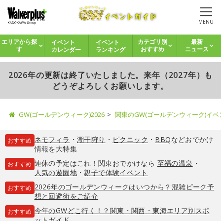
MENU
イベント
イベント
エリアから探
カテゴリ別
最新
カレンダー
ランキング
す
おすすめ
ニュース
2026年の更新は終了いたしました。来年（2027年）も
どうぞよろしくお願いします。
GW(ゴールデンウィーク)2026
関東のGW(ゴールデンウィーク)イ
ネモフィラ
・
潮干狩り
・
ピクニック
・
BBQ
などおでかけ
おすすめ
情報を大特集
連休の予定はこれ！関東おでかけなら
至福の温泉
・
おすすめ
人気の遊園地
・
親子で体験イベント
2026年のゴールデンウィークはいつから？混雑ピーク予
おすすめ
想と回避術をご紹介
今年のGWどこ行く！？関東・関西・東海エリア別スポ
おすすめ
ットガイド