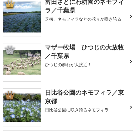
富田さとにわ耕園のネモフィ
1
ラ／千葉県
芝桜、ネモフィラなどの花々が咲き誇る
マザー牧場 ひつじの大放牧
2
／千葉県
ひつじの群れが大接近！
日比谷公園のネモフィラ／東
3
京都
日比谷公園に咲き誇るネモフィラ