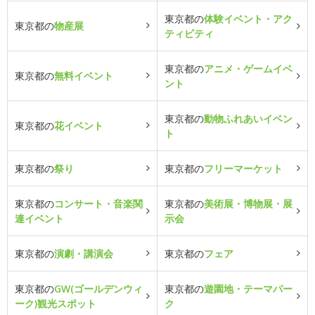
東京都の
体験イベント・アク
東京都の
物産展
ティビティ
東京都の
アニメ・ゲームイベ
東京都の
無料イベント
ント
東京都の
動物ふれあいイベン
東京都の
花イベント
ト
東京都の
祭り
東京都の
フリーマーケット
東京都の
コンサート・音楽関
東京都の
美術展・博物展・展
連イベント
示会
東京都の
演劇・講演会
東京都の
フェア
東京都の
GW(ゴールデンウィ
東京都の
遊園地・テーマパー
ーク)観光スポット
ク