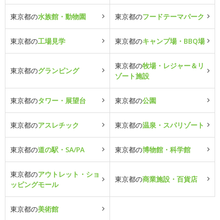
東京都の
水族館・動物園
東京都の
フードテーマパーク
東京都の
工場見学
東京都の
キャンプ場・BBQ場
東京都の
牧場・レジャー＆リ
東京都の
グランピング
ゾート施設
東京都の
タワー・展望台
東京都の
公園
東京都の
アスレチック
東京都の
温泉・スパリゾート
東京都の
道の駅・SA/PA
東京都の
博物館・科学館
東京都の
アウトレット・ショ
東京都の
商業施設・百貨店
ッピングモール
東京都の
美術館