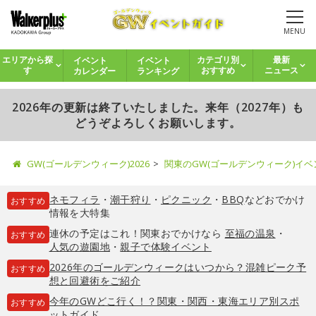
MENU
イベント
イベント
エリアから探
カテゴリ別
最新
カレンダー
ランキング
す
おすすめ
ニュース
2026年の更新は終了いたしました。来年（2027年）も
どうぞよろしくお願いします。
GW(ゴールデンウィーク)2026
関東のGW(ゴールデンウィーク)イ
ネモフィラ
・
潮干狩り
・
ピクニック
・
BBQ
などおでかけ
おすすめ
情報を大特集
連休の予定はこれ！関東おでかけなら
至福の温泉
・
おすすめ
人気の遊園地
・
親子で体験イベント
2026年のゴールデンウィークはいつから？混雑ピーク予
おすすめ
想と回避術をご紹介
今年のGWどこ行く！？関東・関西・東海エリア別スポ
おすすめ
ットガイド