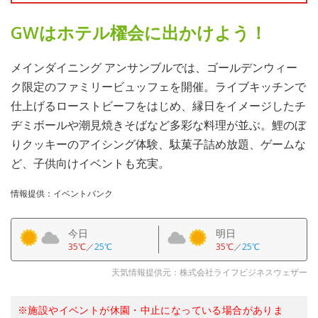
GWはホテル櫂会に出かけよう！
メインダイニング アンサンブルでは、ゴールデンウィー
ク限定のファミリービュッフェを開催。ライブキッチンで
仕上げるローストビーフをはじめ、縁日をイメージしたチ
ヂミボールや潮見焼きそばなど多彩な料理が並ぶ。鯉のぼ
りクッキーのアイシング体験、駄菓子詰め放題、ゲームな
ど、子供向けイベントも充実。
情報提供：イベントバンク
今日
明日
35℃
／
25℃
35℃
／
25℃
天気情報提供元：株式会社ライフビジネスウェザー
※施設やイベントが休園・中止になっている場合がありま