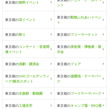
東京都の
無料イベント
ント
東京都の
動物ふれあいイベン
東京都の
花イベント
ト
東京都の
祭り
東京都の
フリーマーケット
東京都の
コンサート・音楽関
東京都の
美術展・博物展・展
連イベント
示会
東京都の
演劇・講演会
東京都の
フェア
東京都の
GW(ゴールデンウィ
東京都の
遊園地・テーマパー
ーク)観光スポット
ク
東京都の
水族館・動物園
東京都の
フードテーマパーク
東京都の
工場見学
東京都の
キャンプ場・BBQ場