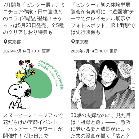
7月開幕「ピングー展」、ミ
「ピングー」初の体験型展
ニチュア作家・田中達也と
覧会が有楽町に！“遊園地”テ
のコラボ作品が登場！チケ
ーマでクレイモデル展示や
ットは5月23日発売、全5種
フォトスポット、JR上野駅で
のクリアしおり特典も
は先行映像も
東京都
東京都
2026年7月14日 10:01 更新
2026年7月14日 10:01 更新
スヌーピーミュージアムで
30歳の夫婦なのに、見た目
花だらけの季節イベント
は「祖母と孫」――。急激
「ハッピー・フラワー」が
に老いる妻と成長が止まっ
開催中！7月3日まで
た夫の漫画が描く「歳と幸