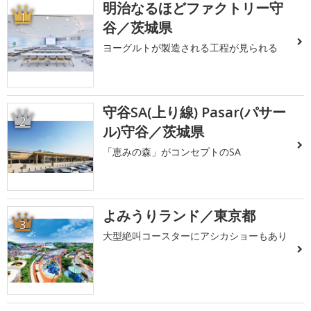
明治なるほどファクトリー守
1
谷／茨城県
ヨーグルトが製造される工程が見られる
守谷SA(上り線) Pasar(パサー
2
ル)守谷／茨城県
「恵みの森」がコンセプトのSA
よみうりランド／東京都
3
大型絶叫コースターにアシカショーもあり