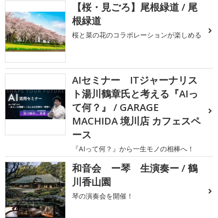
【桜・見ごろ】尾根緑道 / 尾
根緑道
桜と菜の花のコラボレーションが楽しめる
AIセミナー ITジャーナリス
ト湯川鶴章氏と考える『AIっ
て何？』 / GARAGE
MACHIDA 境川店 カフェスペ
ース
『AIって何？』から一生モノの相棒へ！
和音会 ー琴 生演奏ー / 鶴
川香山園
琴の演奏会を開催！