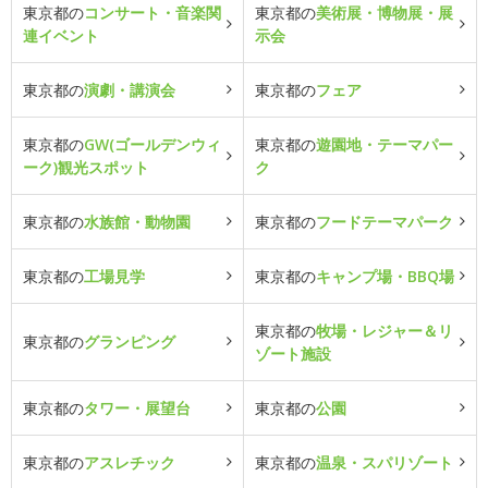
東京都の
コンサート・音楽関
東京都の
美術展・博物展・展
連イベント
示会
東京都の
演劇・講演会
東京都の
フェア
東京都の
GW(ゴールデンウィ
東京都の
遊園地・テーマパー
ーク)観光スポット
ク
東京都の
水族館・動物園
東京都の
フードテーマパーク
東京都の
工場見学
東京都の
キャンプ場・BBQ場
東京都の
牧場・レジャー＆リ
東京都の
グランピング
ゾート施設
東京都の
タワー・展望台
東京都の
公園
東京都の
アスレチック
東京都の
温泉・スパリゾート