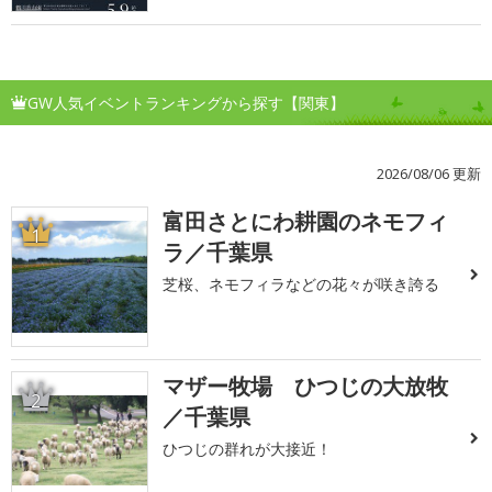
GW人気イベントランキングから探す【関東】
2026/08/06 更新
富田さとにわ耕園のネモフィ
1
ラ／千葉県
芝桜、ネモフィラなどの花々が咲き誇る
マザー牧場 ひつじの大放牧
2
／千葉県
ひつじの群れが大接近！