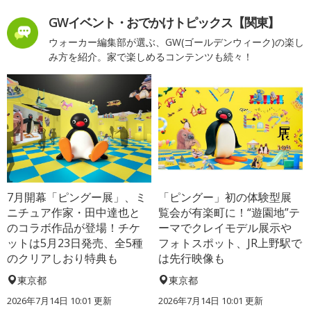
GWイベント・おでかけトピックス【関東】
ウォーカー編集部が選ぶ、GW(ゴールデンウィーク)の楽し
み方を紹介。家で楽しめるコンテンツも続々！
7月開幕「ピングー展」、ミ
「ピングー」初の体験型展
ニチュア作家・田中達也と
覧会が有楽町に！“遊園地”テ
のコラボ作品が登場！チケ
ーマでクレイモデル展示や
ットは5月23日発売、全5種
フォトスポット、JR上野駅で
のクリアしおり特典も
は先行映像も
東京都
東京都
2026年7月14日 10:01 更新
2026年7月14日 10:01 更新