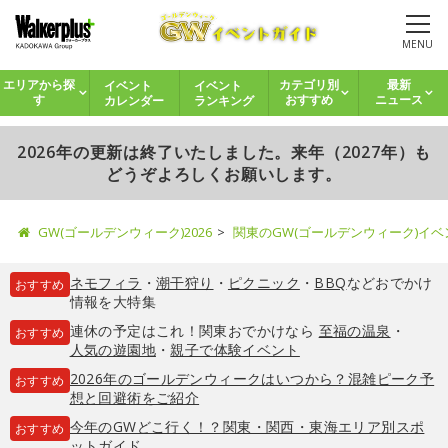
MENU
イベント
イベント
エリアから探
カテゴリ別
最新
カレンダー
ランキング
す
おすすめ
ニュース
2026年の更新は終了いたしました。来年（2027年）も
どうぞよろしくお願いします。
GW(ゴールデンウィーク)2026
関東のGW(ゴールデンウィーク)イ
ネモフィラ
・
潮干狩り
・
ピクニック
・
BBQ
などおでかけ
おすすめ
情報を大特集
連休の予定はこれ！関東おでかけなら
至福の温泉
・
おすすめ
人気の遊園地
・
親子で体験イベント
2026年のゴールデンウィークはいつから？混雑ピーク予
おすすめ
想と回避術をご紹介
今年のGWどこ行く！？関東・関西・東海エリア別スポ
おすすめ
ットガイド