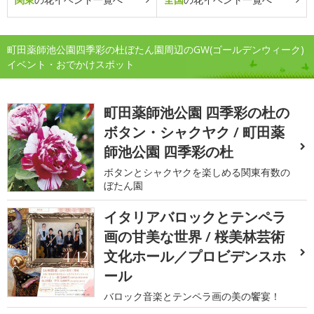
町田薬師池公園四季彩の杜ぼたん園周辺のGW(ゴールデンウィーク)
イベント・おでかけスポット
町田薬師池公園 四季彩の杜の
ボタン・シャクヤク / 町田薬
師池公園 四季彩の杜
ボタンとシャクヤクを楽しめる関東有数の
ぼたん園
イタリアバロックとテンペラ
画の甘美な世界 / 桜美林芸術
文化ホール／プロビデンスホ
ール
バロック音楽とテンペラ画の美の饗宴！