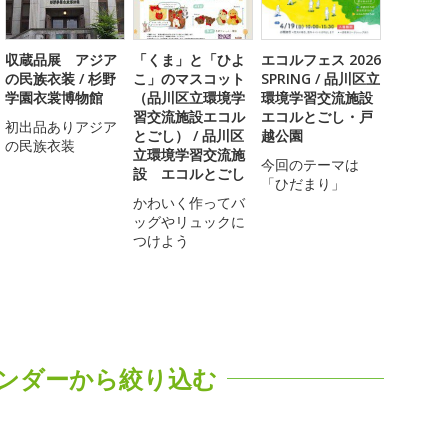
収蔵品展 アジア
「くま」と「ひよ
エコルフェス 2026
の民族衣装 / 杉野
こ」のマスコット
SPRING / 品川区立
学園衣裳博物館
（品川区立環境学
環境学習交流施設
習交流施設エコル
エコルとごし・戸
初出品ありアジア
とごし） / 品川区
越公園
の民族衣装
立環境学習交流施
今回のテーマは
設 エコルとごし
「ひだまり」
かわいく作ってバ
ッグやリュックに
つけよう
ンダーから絞り込む