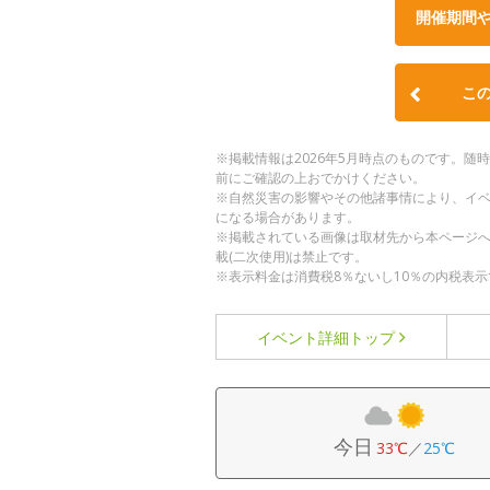
開催期間
こ
※掲載情報は2026年5月時点のものです。
前にご確認の上おでかけください。
※自然災害の影響やその他諸事情により、イ
になる場合があります。
※掲載されている画像は取材先から本ページ
載(二次使用)は禁止です。
※表示料金は消費税8％ないし10％の内税表示
イベント詳細
トップ
今日
33℃
／
25℃