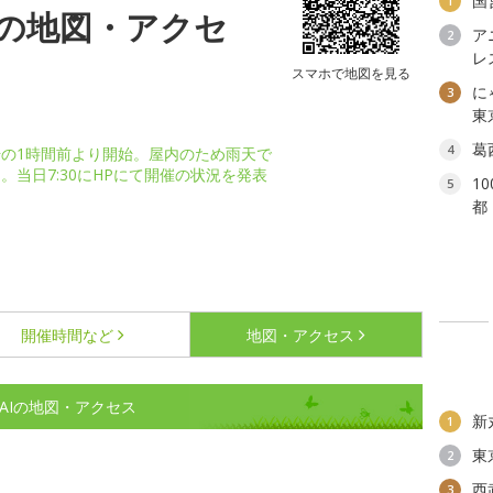
国
1
NAIの地図・アクセ
ア
2
レ
スマホで地図を見る
に
3
東
葛
4
部開始の1時間前より開始。屋内のため雨天で
当日7:30にHPにて開催の状況を発表
1
5
都
開催時間など
地図・アクセス
NAIの地図・アクセス
新
1
東
2
西
3