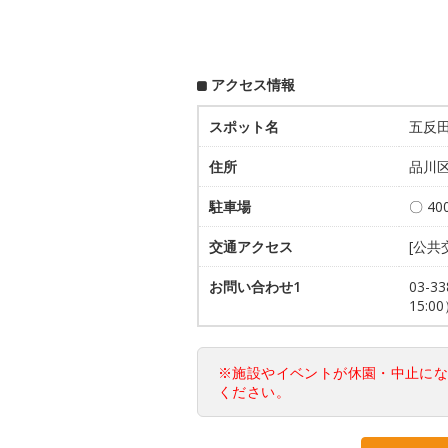
アクセス情報
スポット名
五反田
住所
品川区
駐車場
〇 4
交通アクセス
[公共
お問い合わせ1
03-
15:0
※施設やイベントが休園・中止に
ください。