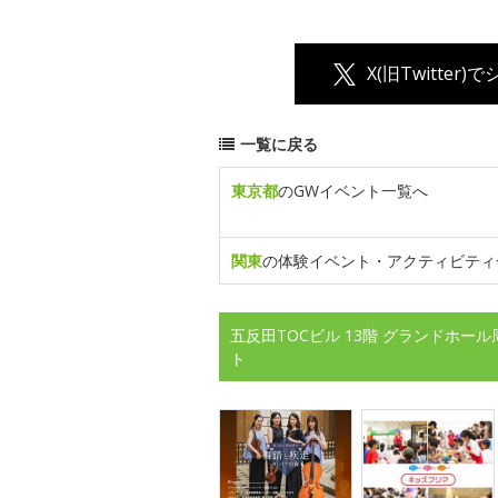
X(旧Twitter)
一覧に戻る
東京都
のGWイベント一覧へ
関東
の体験イベント・アクティビティ
五反田TOCビル 13階 グランドホー
ト