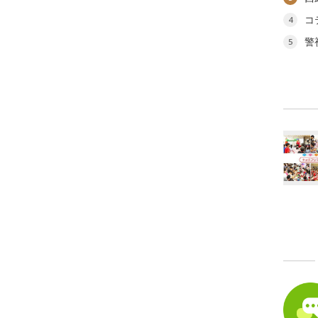
コ
4
警
5