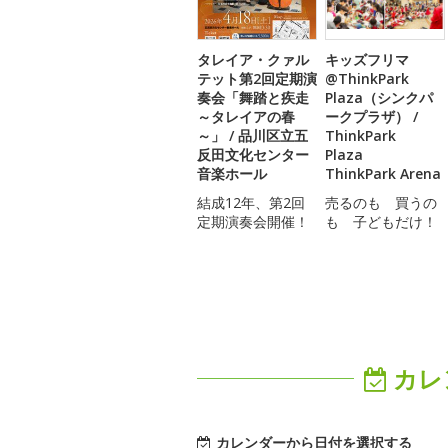
タレイア・クァル
キッズフリマ
テット第2回定期演
@ThinkPark
奏会「舞踏と疾走
Plaza（シンクパ
～タレイアの春
ークプラザ） /
～」 / 品川区立五
ThinkPark
反田文化センター
Plaza
音楽ホール
ThinkPark Arena
結成12年、第2回
売るのも 買うの
定期演奏会開催！
も 子どもだけ！
カレ
カレンダーから日付を選択する