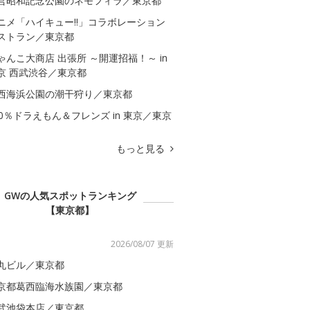
営昭和記念公園のネモフィラ／東京都
ニメ「ハイキュー!!」コラボレーション
ストラン／東京都
ゃんこ大商店 出張所 ～開運招福！～ in
京 西武渋谷／東京都
西海浜公園の潮干狩り／東京都
00％ドラえもん＆フレンズ in 東京／東京
もっと見る
GWの人気スポットランキング
【東京都】
2026/08/07 更新
丸ビル／東京都
京都葛西臨海水族園／東京都
武池袋本店／東京都