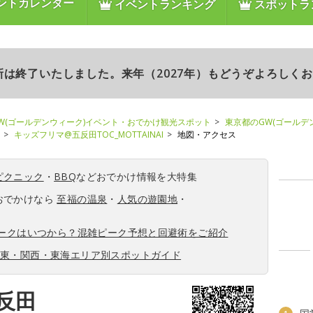
ントカレンダー
イベントランキング
スポットラ
更新は終了いたしました。来年（2027年）もどうぞよろしく
W(ゴールデンウィーク)イベント・おでかけ観光スポット
東京都のGW(ゴールデ
キッズフリマ@五反田TOC_MOTTAINAI
地図・アクセス
ピクニック
・
BBQ
などおでかけ情報を大特集
おでかけなら
至福の温泉
・
人気の遊園地
・
ィークはいつから？混雑ピーク予想と回避術をご紹介
関東・関西・東海エリア別スポットガイド
反田