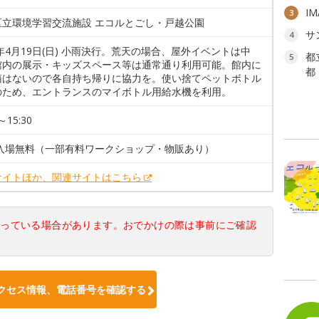
I
3
区立環境学習交流施設 エコルとごし・戸越公園
サ
4
6年4月19日(日) 小雨決行。荒天の場合、屋外イベントは中
都
5
館内の展示・キッズスペース等は通常通り利用可能。館内に
都
箱はないので各自持ち帰りに協力を。使い捨てペットボトル
のため、エントランスのマイボトル用給水機を利用。
～15:30
 入場無料（一部有料ワークショップ・物販あり）
サイトほか、関連サイトはこちら
なっている場合があります。おでかけの際は事前にご確認
クセス情報、電話番号を確認する