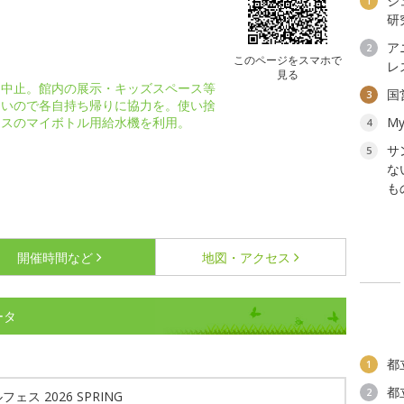
ジ
1
研
ア
2
このページをスマホで
レ
見る
は中止。館内の展示・キッズスペース等
国
3
ないので各自持ち帰りに協力を。使い捨
ンスのマイボトル用給水機を利用。
My
4
サ
5
な
も
開催時間など
地図・アクセス
ータ
都
1
都
2
ェス 2026 SPRING