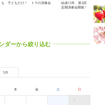
も 子どもだけ！
トラの演奏会
結成12年、第2回
定期演奏会開催！
ンダーから絞り込む
5月
木
金
土
日
1