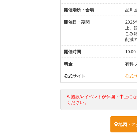
開催場所・会場
品川
開催日・期間
202
止。
ごみ
削減
開催時間
10:00
料金
有料
公式サイト
公式
※施設やイベントが休園・中止に
ください。
地図・ア