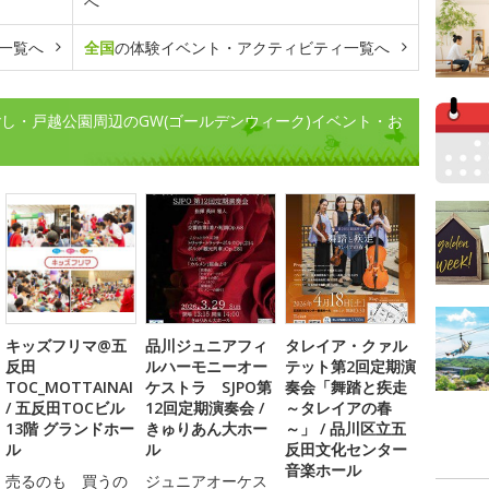
へ
一覧へ
全国
の体験イベント・アクティビティ一覧へ
し・戸越公園周辺のGW(ゴールデンウィーク)イベント・お
キッズフリマ@五
品川ジュニアフィ
タレイア・クァル
反田
ルハーモニーオー
テット第2回定期演
TOC_MOTTAINAI
ケストラ SJPO第
奏会「舞踏と疾走
/ 五反田TOCビル
12回定期演奏会 /
～タレイアの春
13階 グランドホー
きゅりあん大ホー
～」 / 品川区立五
ル
ル
反田文化センター
音楽ホール
売るのも 買うの
ジュニアオーケス