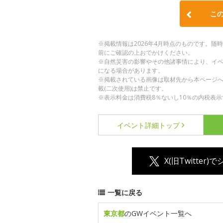
こ
※掲載情報は2026年4月時点のものです。
前にご確認の上おでかけください。
※自然災害の影響やその他諸事情により、イ
になる場合があります。
※掲載されている画像は取材先から本ページ
載(二次使用)は禁止です。
※表示料金は消費税8％ないし10％の内税表示
イベント詳細
トップ
X(旧Twitter)
一覧に戻る
東京都
のGWイベント一覧へ