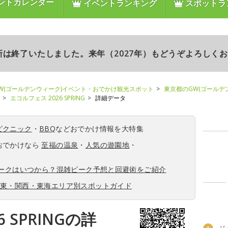
ントカレンダー
イベントランキング
スポットラ
更新は終了いたしました。来年（2027年）もどうぞよろしく
W(ゴールデンウィーク)イベント・おでかけ観光スポット
東京都のGW(ゴールデ
エコルフェス 2026 SPRING
詳細データ
ピクニック
・
BBQ
などおでかけ情報を大特集
おでかけなら
至福の温泉
・
人気の遊園地
・
ィークはいつから？混雑ピーク予想と回避術をご紹介
関東・関西・東海エリア別スポットガイド
 SPRINGの詳